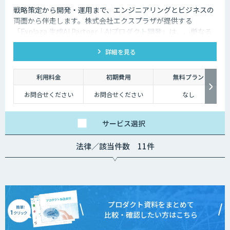
戦略策定から開発・運用まで、エンジニアリングとビジネスの
両面から伴走します。株式会社エクスプラザが提供する
「Explaza 生成AI Partner｜AIプロダクト開発」は、、単なる
PoC（実証実験）にとどまらず、本番環境での運用を見据えた
詳細を見る
高品質・安心なAIプロダクトを開発します。エンタープライズ
レベルのセキュリティと、迅速な実装力で、貴社のAXを具現化
します。
利用料金
初期費用
無料プラン
お問合せください
お問合せください
なし
サービス
選択
法律／該当件数 11件
プロダクト資料をまとめて
比較・確認したい方はこちら