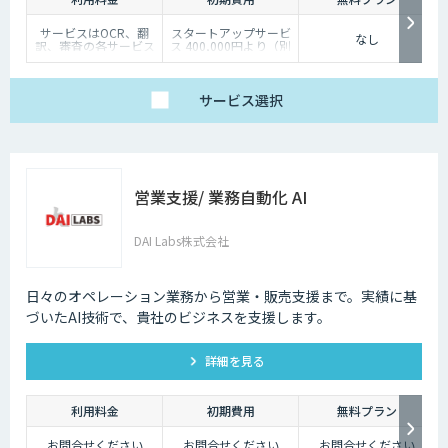
サービスはOCR、翻
スタートアップサービ
なし
訳、審査の各サービス
ス 400,000円より（別
の基本使用料＋ポイン
途個別見積）
ト使用料（従量）での
構成
（基本利用料）
サービス
選択
・1サービスあたり
100,000円/月
（ポイント使用料）
・1ポイント1円相当、
10,000ポイント単位で
事前デポジット
営業支援/ 業務自動化 AI
・各サービス毎の利用
ポイントは以下の通り
OCR 5ポイン
ト/1ページあたり
DAI Labs株式会社
翻訳 1ポイン
ト/1,000文字
審査 5ポイン
ト/1審査
日々のオペレーション業務から営業・販売支援まで。実績に基
づいたAI技術で、貴社のビジネスを支援します。
詳細を見る
利用料金
初期費用
無料プラン
お問合せください
お問合せください
お問合せください