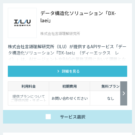
データ構造化ソリューション「DX-
laei」
株式会社言語理解研究所
株式会社言語理解研究所（ILU）が提供するAPIサービス「デー
タ構造化ソリューション『DX-laei』（ディーエックス レ
イ）」は、AIエージェントやRAGの業務活用において課題とな
る「回答精度の低さ」や「利用者にプロンプト知識が求められ
詳細を見る
る」といった運用上の問題に対し、日本語に特化した自然言語
処理技術でアプローチします。 「DX-laei」は、ドキュメント
の構造化処理に加え、ユーザーの質問意図を意味的に再構成
利用料金
初期費用
無料プラン
し、最適な検索クエリへ変換する機能を備えています。これに
提供プランについて
より、生成AIの精度を左右する“入力精度”と“検索対象の整
お問い合わせください
なし
ご提供内容・サポート
備”の両面から、RAGやAIエージェントの回答品質を向上させ
範囲の違いに応じて、
以下の3プランをご用
ます。
意しています。
サービス
選択
【ベーシック】
汎用的な高精度ドキュ
メント構造化および検
索クエリ生成APIをご