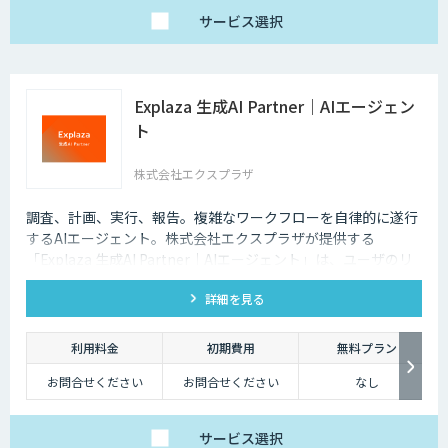
サービス
選択
Explaza 生成AI Partner｜AIエージェン
ト
株式会社エクスプラザ
調査、計画、実行、報告。複雑なワークフローを自律的に遂行
するAIエージェント。株式会社エクスプラザが提供する
「Explaza 生成AI Partner｜AIエージェント」は、ユーザのリ
テラシーが必要であった、従来のAI活用とは異なり、目的を与
詳細を見る
えられれば、自ら手順を考え、外部ツールを操作し、業務を完
遂します「AIエージェント」を構築します。商品企画、文章作
成、校正・校閲など、人の判断が必要だった複雑な業務を自動
利用料金
初期費用
無料プラン
化します。
お問合せください
お問合せください
なし
サービス
選択