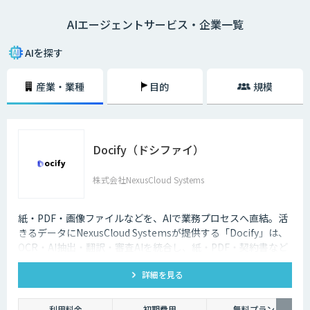
類、導入によるメリットなどについてわかりやすく解説します。AIエージ
AIエージェントサービス・企業一覧
ェントを取り入れることで、自社における人的リソースの最適化やコスト
削減といった効果が期待できるため、ぜひお役立てください。
AIを探す
産業・業種
目的
規模
Docify（ドシファイ）
株式会社NexusCloud Systems
紙・PDF・画像ファイルなどを、AIで業務プロセスへ直結。活
きるデータにNexusCloud Systemsが提供する「Docify」は、
OCR・AI抽出・翻訳・審査AIを統合し、紙・PDF・契約書など
の非構造化ドキュメントを構造化・ナレッジ化し、AIエージェ
詳細を見る
ントによる業務自動化まで実現するAIプラットフォームです。
利用料金
初期費用
無料プラン