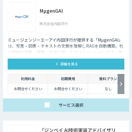
利用いただけるプラ
ン。
DX-laeiの基本的な機能
MµgenGAI
を、高精度でありなが
らコストを抑えてご利
用いただけます。
株式会社内田洋行
【アドバンス】
ベーシックの機能に加
え、基本的なカスタマ
イズ（辞書構築・AI学
ミュージェンジーエーアイ内田洋行が提供する「MµgenGAI」
習）に対応したプラ
は、写真・図表・テキストの文脈を理解しRAGを自動構築。社
ン。
個社最適化すること
内情報の収集・検索・生成に適したAIソリューションです。業
で、複雑な図表や画像
種を問わず業務効率とナレッジ活用を支援します。
が含まれたドキュメン
トの構造化処理が可能
詳細を見る
です。
【プレミアム】
アドバンスの内容に加
利用料金
初期費用
無料プラン
え、より高度なカスタ
マイズ（高精度AI学
お問合せください
お問合せください
なし
習・フォロー支援）に
対応するプラン。
販売サービス連携やオ
ンプレミス環境への対
応など、個別要件に柔
サービス
選択
軟にお応えします。
ベーシックプランは、
月額25万円（税別）～
にてご提供しておりま
す。
「ジンベイ AI技術実装アドバイザリ
詳しくはお問い合わせ