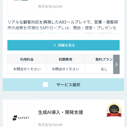
株式会社Sapeet
リアルな顧客対応を再現したAIロールプレイで、営業・接客研
修の成果を可視化 SAPI ロープレは、商談・接客・プレゼンな
どのシナリオに対応したAIロールプレイング型の人材育成SaaS
です。 AIアバターとの実践トレーニングと動画フィードバック
詳細を見る
により、新人・中途スタッフの早期戦力化と教育の属人化解消
を支援します。
利用料金
初期費用
無料プラン
お問合せください
お問合せください
なし
サービス
選択
生成AI導入・開発支援
株式会社Sapeet