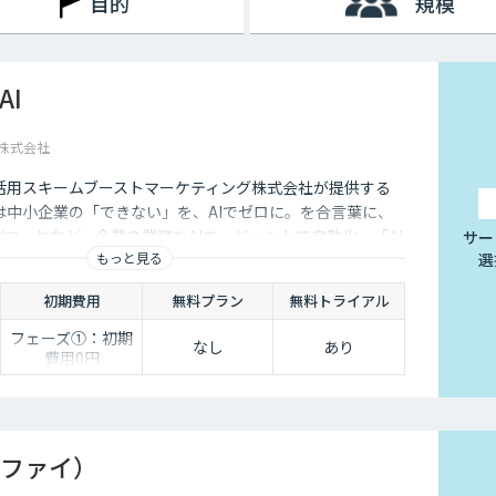
目的
規模
AI
株式会社
I活用スキームブーストマーケティング株式会社が提供する
は中小企業の「できない」を、AIでゼロに。を合言葉に、
/マーケなど、企業の業務をAIエージェントで自動化。「AI
サー
もっと見る
選
「業務が止まらない状態」を提供し、企業の生産性を根本
初期費用
無料プラン
無料トライアル
フェーズ①：初期
なし
あり
費用0円
フェーズ②：初期
費用50,000円
（※2エージェン
ト目以降は20,000
円）/
ドシファイ）
フェーズ③以降：