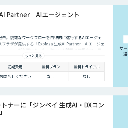
成AI Partner｜AIエージェント
報告。複雑なワークフローを自律的に遂行するAIエージェ
ザが提供する「Explaza 生成AI Partner｜AIエージェ
サー
リテラシーが必要であった、従来のAI活用とは異なり、目
選
もっと見る
自ら手順を考え、外部ツールを操作し、業務を完遂します
」を構築します。商品企画、文章作成、校正・校閲など、人
初期費用
無料プラン
無料トライアル
複雑な業務を自動化します。
お問合せください
なし
なし
ートナーに「ジンベイ 生成AI・DXコン
」