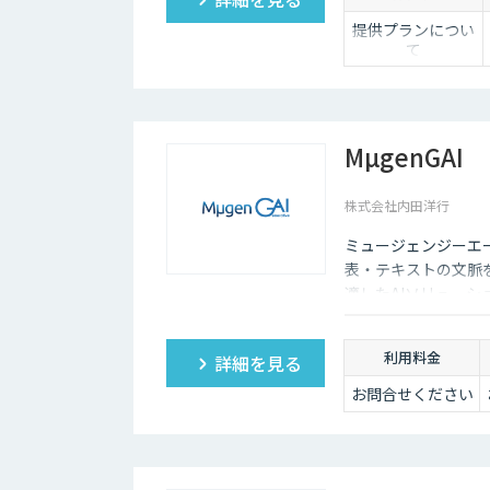
ユーザーの質問意図
備えています。これに
提供プランについ
て
整備”の両面から、R
ご提供内容・サポ
ート範囲の違いに
応じて、以下の3
プランをご用意し
ています。
MµgenGAI
【ベーシック】
株式会社内田洋行
汎用的な高精度ド
キュメント構造化
ミュージェンジーエー
および検索クエリ
生成APIをご利用
表・テキストの文脈
いただけるプラ
適したAIソリュー
ン。
ます。
DX-laeiの基本的
な機能を、高精度
利用料金
詳細を見る
でありながらコス
トを抑えてご利用
お問合せください
いただけます。
【アドバンス】
ベーシックの機能
に加え、基本的な