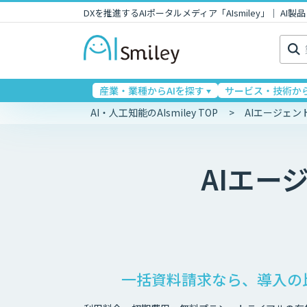
DXを推進するAIポータルメディア「AIsmiley」｜ A
検
索:
産業・業種からAIを探す
サービス・技術から
AI・人工知能のAIsmiley TOP
AIエージェ
AIエー
一括資料請求なら、導入の