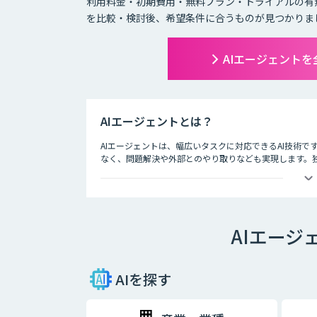
利用料金・初期費用・無料プラン・トライアルの有
を比較・検討後、希望条件に合うものが見つかりま
AIエージェント
AIエージェントとは？
AIエージェントは、幅広いタスクに対応できるAI技術で
なく、問題解決や外部とのやり取りなども実現します。
成AIよりも一歩進んだ技術を持つAIエージェントは、生
業でも活用されています。 本記事では、AIエージェン
りやすく解説します。AIエージェントを取り入れること
果が期待できるため、ぜひお役立てください。
AIエージ
AIを探す