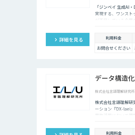
「ジンベイ 生成AI
実現する、ワンスト
が不足している企業
入・運用まで一括で
利用料金
詳細を見る
お問合せください
データ構造化ソ
株式会社言語理解研究所
株式会社言語理解研究
ーション『DX-lae
業務活用において課
が求められる」とい
技術でアプローチしま
利用料金
詳細を見る