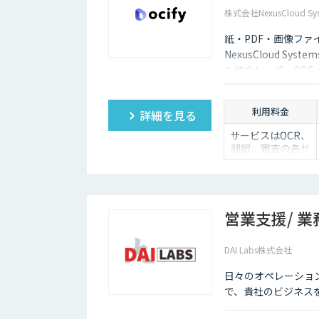
200,000円～
株式会社NexusCloud Sys
1,500,000円（個社
別のお見積り）
紙・PDF・画像ファ
④Dify個別開発：
個社別お見積り
NexusCloud Sy
⑤スクラッチ開
を統合し、紙・PD
発：個社別お見積
化し、AIエージェン
り（Dify外）
す。
⑥有償保守：
利用料金
詳細を見る
10,000円/30,000
円/50,000円
サービスはOCR、
翻訳、審査の各サ
ービスの基本使用
料＋ポイント使用
料（従量）での構
成
（基本利用料）
営業支援/ 業
・1サービスあた
り100,000円/月
DAI Labs株式会社
（ポイント使用
日々のオペレーショ
料）
・1ポイント1円相
で、貴社のビジネス
当、10,000ポイン
ト単位で事前デポ