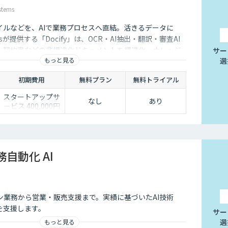
開発時にお見積り
tems
イルなどを、AIで業務プロセスへ直結。活きるデータに
stemsが提供する「Docify」は、OCR・AI抽出・翻訳・審査AI
F・契約書などの非構造化ドキュメントを構造化・ナレッジ
サー
もっと見る
選
トによる業務自動化まで実現するAIプラットフォームで
初期費用
無料プラン
無料トライアル
スタートアップサ
なし
あり
ービス 400,000円
より（別途個別見
積）
務自動化 AI
ン業務から営業・販売支援まで。実績に基づいたAI技術
を支援します。
サー
選
もっと見る