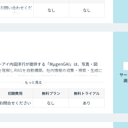
を意味的に再構成し、最適な検索クエリへ変換する機能を
より、生成AIの精度を左右する“入力精度”と“検索対象の
お問い合わせくだ
なし
なし
さい
AGやAIエージェントの回答品質を向上させます。
アイ内田洋行が提供する「MµgenGAI」は、写真・図
を理解しRAGを自動構築。社内情報の収集・検索・生成に
サー
ションです。業種を問わず業務効率とナレッジ活用を支援し
選
もっと見る
初期費用
無料プラン
無料トライアル
お問合せください
なし
あり