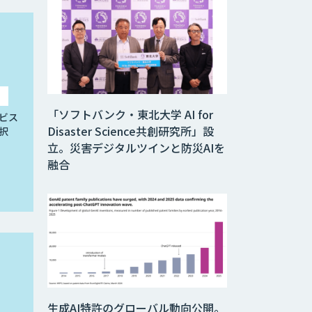
「ソフトバンク・東北大学 AI for
ビス
Disaster Science共創研究所」設
択
立。災害デジタルツインと防災AIを
融合
生成AI特許のグローバル動向公開。