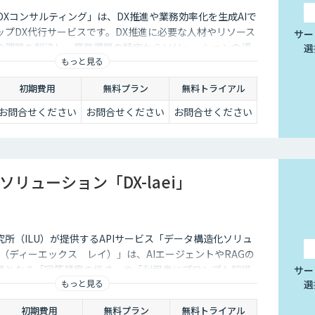
・DXコンサルティング」は、DX推進や業務効率化を生成AIで
ップDX代行サービスです。DX推進に必要な人材やリソース
サー
の課題を解決し、業務課題の特定からソリューションの導
選
もっと見る
サポートします。
初期費用
無料プラン
無料トライアル
お問合せください
お問合せください
お問合せください
リューション「DX-laei」
所（ILU）が提供するAPIサービス「データ構造化ソリュ
i』（ディーエックス レイ）」は、AIエージェントやRAGの
題となる「回答精度の低さ」や「利用者にプロンプト知識
サー
もっと見る
選
った運用上の問題に対し、日本語に特化した自然言語処理
す。 「DX-laei」は、ドキュメントの構造化処理に加え、
初期費用
無料プラン
無料トライアル