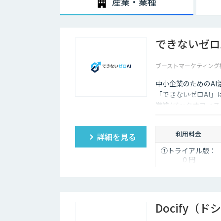
産業・業種
できないゼロ
ブーストマーケティング
中小企業のためのA
「できないゼロAI」
営業/バックオフィス
を作る」のではなく
から変えます。
利用料金
詳細を見る
①トライアル版：
０円
②無償DSL＋AIはじ
めるサポート：
50,000円（※2エー
ジェント目以降は
20,000円）
Docify（
③ビジネス版：