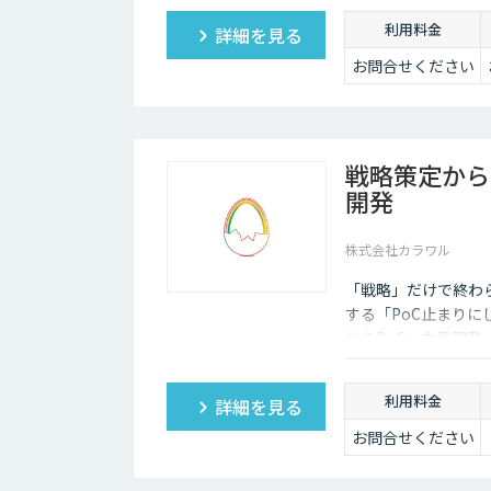
ジット
利用料金
詳細を見る
・各サービス毎の
利用ポイントは以
お問合せください
下の通り
OCR 5ポイ
ント/1ページあた
り
翻訳 1ポイ
戦略策定から
ント/1,000文字
審査 5ポイ
開発
ント/1審査
株式会社カラワル
「戦略」だけで終わ
する「PoC止まりに
からPoC、本番開
す。
利用料金
詳細を見る
お問合せください