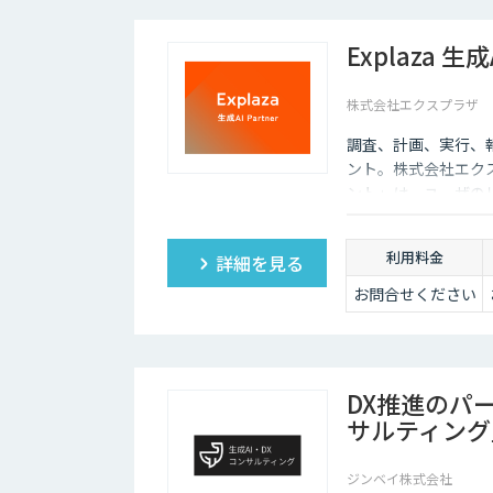
Explaza 生
株式会社エクスプラザ
調査、計画、実行、
ント。株式会社エクスプラ
ント」は、ユーザの
的を与えられれば、
「AIエージェント
利用料金
詳細を見る
の判断が必要だった
お問合せください
DX推進のパ
サルティング
ジンベイ株式会社