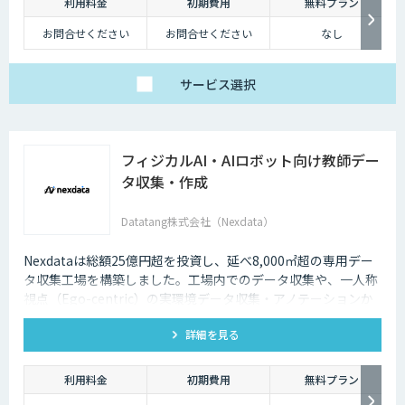
利用料金
初期費用
無料プラン
お問合せください
お問合せください
なし
サービス
選択
フィジカルAI・AIロボット向け教師デー
タ収集・作成
Datatang株式会社（Nexdata）
Nexdataは総額25億円超を投資し、延べ8,000㎡超の専用デー
タ収集工場を構築しました。工場内でのデータ収集や、一人称
視点（Ego-centric）の実環境データ収集・アノテーションか
ら、環境認識・意思決定・動作制御に対応した既製データセッ
詳細を見る
トまで、フィジカルAI開発を加速させる包括的なデータソリュ
ーションを提供いたします。
利用料金
初期費用
無料プラン