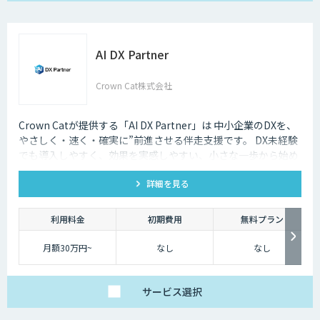
AI DX Partner
Crown Cat株式会社
Crown Catが提供する「AI DX Partner」は 中小企業のDXを、
やさしく・速く・確実に”前進させる伴走支援です。 DX未経験
でも導入しやすく、効果を実感しやすい、小さな一歩から始め
るDX支援サービスです。 AI DX Partnerは、大手企業のDX支援
詳細を見る
で培ったノウハウをベースに、 地方・中小企業のための“現実
的なDX”を設計・実装・運用まで一貫して支援いたします。 私
たちは、コンサル×開発×AIの力で、現場に寄り添った 『ちょ
利用料金
初期費用
無料プラン
うどいいDX』を実現します。
月額30万円~
なし
なし
サービス
選択