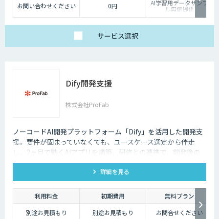
AI学習用データサンプ
お問い合わせください
0円
ル無償提供
サービス
選択
Dify開発支援
株式会社ProFab
ノーコードAI開発プラットフォーム「Dify」を活用した開発支
援。要件が固まっていなくても、ユースケース選定から伴走
し、2ヶ月で動くAIアプリを構築。研修との連携で、開発後の
内製化・自走までサポートします。
詳細を見る
利用料金
初期費用
無料プラン
別途お見積もり
別途お見積もり
お問合せください