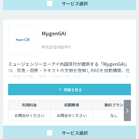
サービス
選択
MµgenGAI
株式会社内田洋行
ミュージェンジーエーアイ内田洋行が提供する「MµgenGAI」
は、写真・図表・テキストの文脈を理解しRAGを自動構築。社
内情報の収集・検索・生成に適したAIソリューションです。業
種を問わず業務効率とナレッジ活用を支援します。
詳細を見る
利用料金
初期費用
無料プラン
お問合せください
お問合せください
なし
サービス
選択