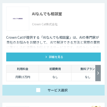
AIなんでも相談室
Crown Cat株式会社
Crown Catが提供する「AIなんでも相談室」は、AIの専門家が
貴社のお悩みをお聞きして、 AIで解決できる方法と実際の業務
に落とし込む道筋をお伝えするサービスです。AIのトレンドや
最新の事例はもちろん、自社にあった活用を安価にクイックに
詳細を見る
知ることができます。
利用料金
初期費用
無料プラン
月額15万円
なし
なし
サービス
選択