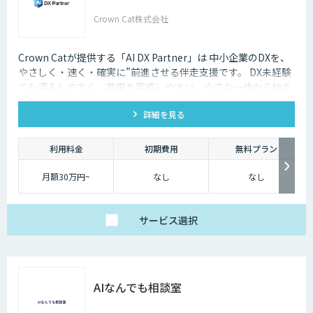
Crown Cat株式会社
Crown Catが提供する「AI DX Partner」は 中小企業のDXを、
やさしく・速く・確実に”前進させる伴走支援です。 DX未経験
でも導入しやすく、効果を実感しやすい、小さな一歩から始め
るDX支援サービスです。 AI DX Partnerは、大手企業のDX支援
詳細を見る
で培ったノウハウをベースに、 地方・中小企業のための“現実
的なDX”を設計・実装・運用まで一貫して支援いたします。 私
たちは、コンサル×開発×AIの力で、現場に寄り添った 『ちょ
利用料金
初期費用
無料プラン
うどいいDX』を実現します。
月額30万円~
なし
なし
サービス
選択
AIなんでも相談室