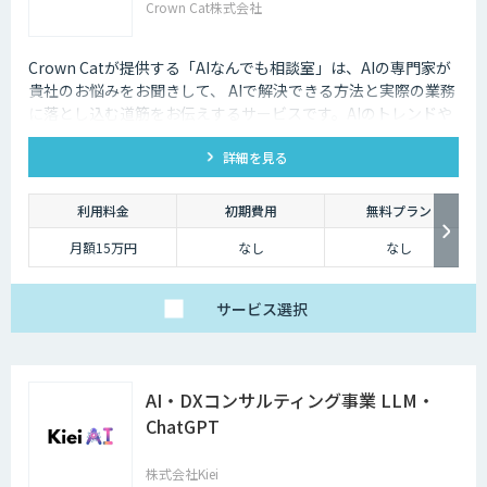
Crown Cat株式会社
Crown Catが提供する「AIなんでも相談室」は、AIの専門家が
貴社のお悩みをお聞きして、 AIで解決できる方法と実際の業務
に落とし込む道筋をお伝えするサービスです。AIのトレンドや
最新の事例はもちろん、自社にあった活用を安価にクイックに
詳細を見る
知ることができます。
利用料金
初期費用
無料プラン
月額15万円
なし
なし
サービス
選択
AI・DXコンサルティング事業 LLM・
ChatGPT
株式会社Kiei