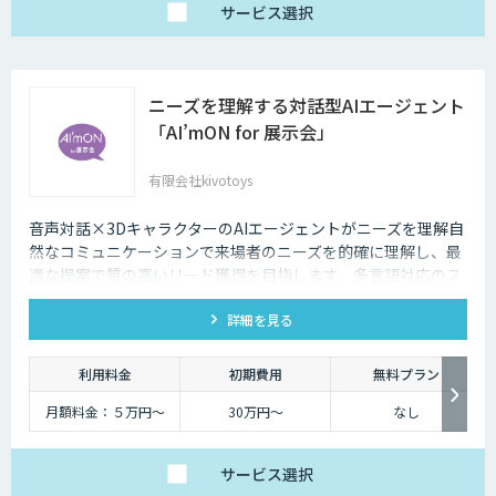
サービス
選択
ニーズを理解する対話型AIエージェント
「AI’mON for 展示会」
有限会社kivotoys
音声対話×3DキャラクターのAIエージェントがニーズを理解自
然なコミュニケーションで来場者のニーズを的確に理解し、最
適な提案で質の高いリード獲得を目指します。多言語対応のス
タッフとして、人件費削減も実現。対話記録の取得・分析で展
詳細を見る
示会後の追客も確実な成果へ。
利用料金
初期費用
無料プラン
月額料金：５万円〜
30万円〜
なし
サービス
選択