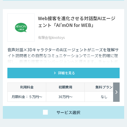
Web接客を進化させる対話型AIエージ
ェント「AI’mON for WEB」
有限会社kivotoys
音声対話×3DキャラクターのAIエージェントがニーズを理解サ
イト訪問者との自然なコミュニケーションでニーズを的確に理
解し、最適な提案でコンバージョンへと導きます。チャットボ
ットを超えた最強のデジタル営業、デジタル広報担当です。
詳細を見る
利用料金
初期費用
無料プラン
月額料金：５万円〜
30万円〜
なし
サービス
選択