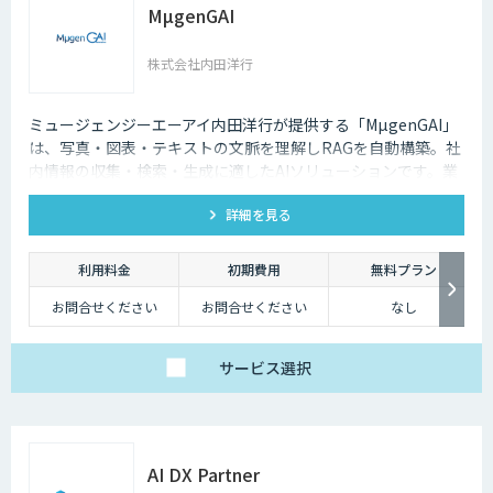
MµgenGAI
株式会社内田洋行
ミュージェンジーエーアイ内田洋行が提供する「MµgenGAI」
は、写真・図表・テキストの文脈を理解しRAGを自動構築。社
内情報の収集・検索・生成に適したAIソリューションです。業
種を問わず業務効率とナレッジ活用を支援します。
詳細を見る
利用料金
初期費用
無料プラン
お問合せください
お問合せください
なし
サービス
選択
AI DX Partner