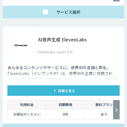
サービス
選択
AI音声生成 ElevenLabs
ElevenLabs Japan G.K.
あらゆるコンテンツやサービスに、世界中の言語と声を。
ElevenLabs（イレブンラボ）は、世界中の企業に信頼され
る、安全で高品質なAI音声生成プラットフォームです。最先端
の技術で自然な音声を生成し、多言語対応やボイスクローニン
詳細を見る
グ機能も、悪用を防ぐ倫理的ガードレールの中で提供します。
利用料金
初期費用
無料プラン
お問合せください
0円
あり