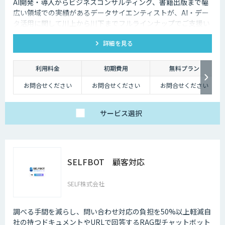
AI開発・導入からビジネスコンサルティング、書籍出版まで幅
広い領域での実績があるデータサイエンティストが、AI・デー
タ活用に関して川上から川下までフルラインナップでご支援い
たします。
詳細を見る
利用料金
初期費用
無料プラン
お問合せください
お問合せください
お問合せください
サービス
選択
SELFBOT 顧客対応
SELF株式会社
調べる手間を減らし、問い合わせ対応の負担を50%以上軽減自
社の持つドキュメントやURLで回答するRAG型チャットボット