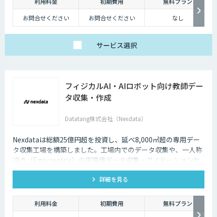
利用料金
初期費用
無料プラン
お問合せください
お問合せください
なし
サービス
選択
フィジカルAI・AIロボット向け教師デー
タ収集・作成
Datatang株式会社（Nexdata）
Nexdataは総額25億円超を投資し、延べ8,000㎡超の専用デー
タ収集工場を構築しました。工場内でのデータ収集や、一人称
視点（Ego-centric）の実環境データ収集・アノテーションか
ら、環境認識・意思決定・動作制御に対応した既製データセッ
詳細を見る
トまで、フィジカルAI開発を加速させる包括的なデータソリュ
ーションを提供いたします。
利用料金
初期費用
無料プラン