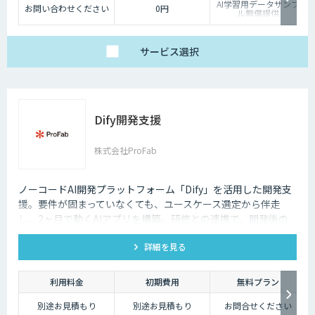
AI学習用データサンプ
お問い合わせください
0円
ル無償提供
サービス
選択
Dify開発支援
株式会社ProFab
ノーコードAI開発プラットフォーム「Dify」を活用した開発支
援。要件が固まっていなくても、ユースケース選定から伴走
し、2ヶ月で動くAIアプリを構築。研修との連携で、開発後の
内製化・自走までサポートします。
詳細を見る
利用料金
初期費用
無料プラン
別途お見積もり
別途お見積もり
お問合せください