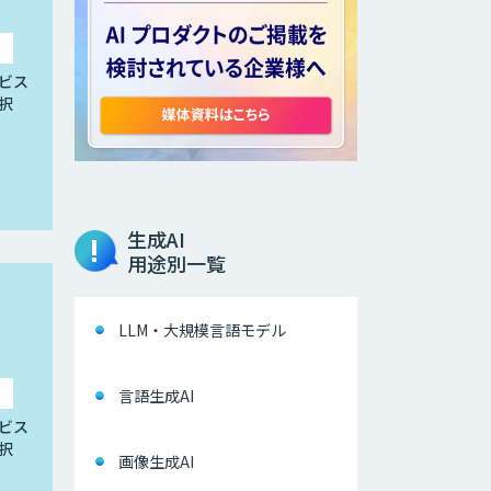
ビス
択
生成AI
用途別一覧
LLM・大規模言語モデル
言語生成AI
ビス
択
画像生成AI