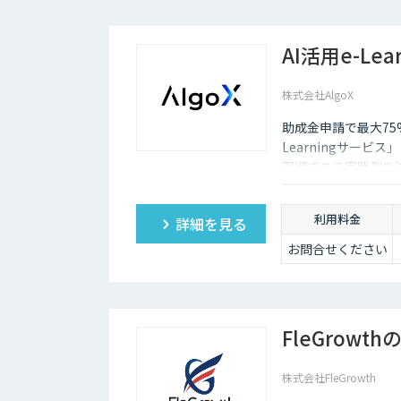
AI活用e-Le
株式会社AlgoX
助成金申請で最大75%
Learningサー
習得できる実践型の法
コンサルファーム出
に、業務効率化に直
利用料金
詳細を見る
お問合せください
FleGrowt
株式会社FleGrowth