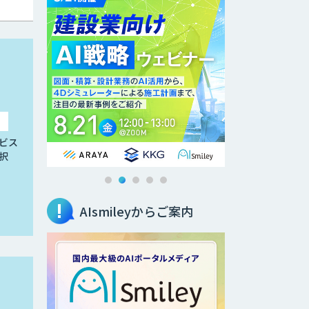
ビス
択
AIsmileyからご案内