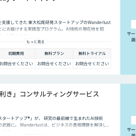
支援してきた 東大松尾研発スタートアップのWanderlust
とにお届けする実践型プログラム。AI技術の現在地を知
サー
手」を掴みます。
選
もっと見る
初期費用
無料プラン
無料トライアル
お問合せください
お問合せください
お問合せください
⽬利き」コンサルティングサービス
タートアップ®︎」が、 研究の最前線で生まれたAI技術
武器に。 Wanderlustは、ビジネスの真相課題を解決し、
サー
します。
選