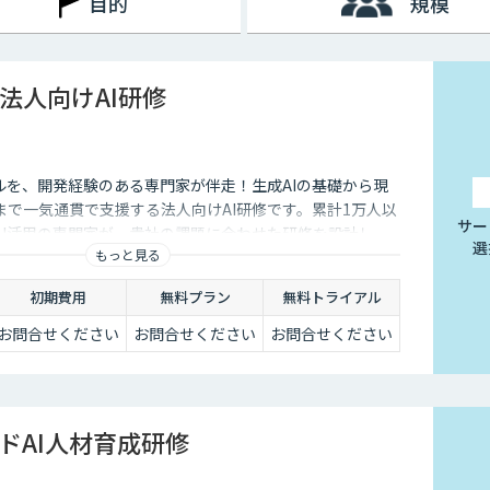
目的
規模
法人向けAI研修
ルを、開発経験のある専門家が伴走！生成AIの基礎から現
まで一気通貫で支援する法人向けAI研修です。累計1万人以
サー
AI活用の専門家が、貴社の課題に合わせた研修を設計し、
選
もっと見る
走します。
初期費用
無料プラン
無料トライアル
お問合せください
お問合せください
お問合せください
ドAI人材育成研修