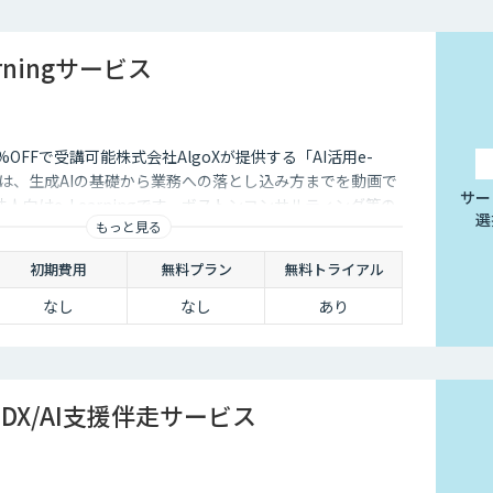
arningサービス
OFFで受講可能株式会社AlgoXが提供する「AI活用e-
ビス」は、生成AIの基礎から業務への落とし込み方までを動画で
サー
人向けe-Learningです。ボストンコンサルティング等の
選
もっと見る
身のAIのプロが設計・監修。豊富なユースケースととも
結する実践的なコンテンツをご紹介しています。
初期費用
無料プラン
無料トライアル
なし
なし
あり
hのDX/AI支援伴走サービス