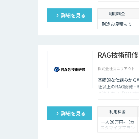
利用料金
詳細を見る
別途お見積もり
RAG技術研修
株式会社スニフアウト
基礎的な仕組みから精
社以上のRAG開発
る法人向け「RAG技
を体系的に学ぶこと
利用料金
詳細を見る
一人20万円~（カ
スタマイズプラン
あり）