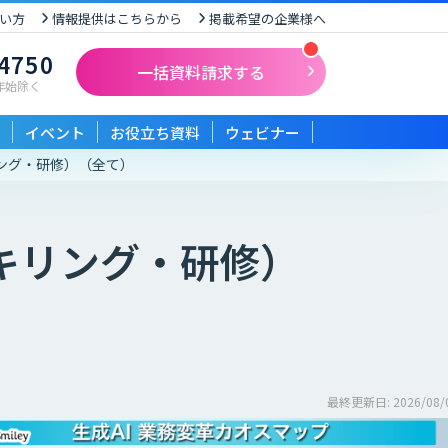
い方
情報提供はこちらから
掲載希望の企業様へ
-4750
一括資料請求する
末年始除く
イベント
お役立ち資料
ウェビナー
ング・研修）
（全て）
キリング・研修）
最終更新日: 2026/08/