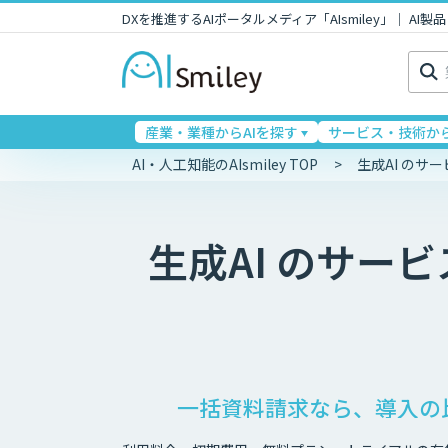
DXを推進するAIポータルメディア「AIsmiley」｜ A
検
索:
産業・業種からAIを探す
サービス・技術から
AI・人工知能のAIsmiley TOP
生成AI のサ
生成AI
のサービ
一括資料請求なら、導入の