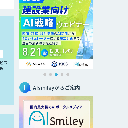
ビス
択
AIsmileyからご案内