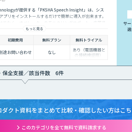
hnologyが提供する「PKSHA Speech Insight」は、シス
にアプリをインストールするだけで簡単に導入が出来ます。
だけでなく、オペレーターのモニタリングサポート・応答品
サー
もっと見る
選
ます。
初期費用
無料プラン
無料トライアル
あり（電話機器と
別途お問い合わせ
なし
の接続検証用）
・保全支援／該当件数 6件
ロダクト資料をまとめて
比較・確認したい方はこち
このカテゴリを全て無料で資料請求する