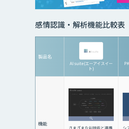
感情認識・解析機能比較表
製品名
AI suite(エーアイスイー
PK
ト)
機能
シ
さまざまなAI技術と連携