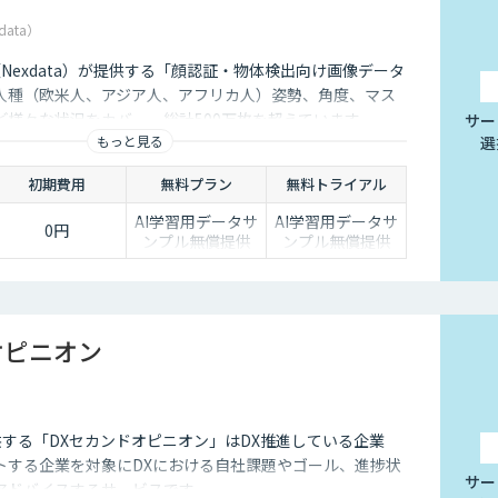
data）
社（Nexdata）が提供する「顔認証・物体検出向け画像データ
人種（欧米人、アジア人、アフリカ人）姿勢、角度、マス
ど様々な状況をカバー、総計500万枚を超えています。
サー
もっと見る
選
初期費用
無料プラン
無料トライアル
AI学習用データサ
AI学習用データサ
0円
ンプル無償提供
ンプル無償提供
オピニオン
供する「DXセカンドオピニオン」はDX推進している企業
トする企業を対象にDXにおける自社課題やゴール、進捗状
サー
アドバイスするサービスです