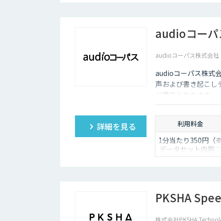
集:300円 / 画像
audioコー
audioコーパス株式会社
audioコーパス株
声および書き起こし
ジ商品となります。
利用料金
詳細を見る
1分当たり350円（
データセット内容
wav/txt/eaf）
PKSHA Speec
株式会社PKSHA Technol