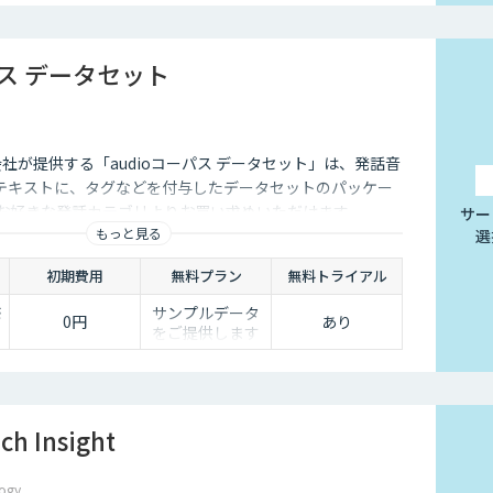
パス データセット
式会社が提供する「audioコーパス データセット」は、発話音
テキストに、タグなどを付与したデータセットのパッケー
 お好きな発話カテゴリよりお買い求めいただけます。
サー
もっと見る
選
初期費用
無料プラン
無料トライアル
※
サンプルデータ
0円
あり
：
をご提供します
h Insight
ogy