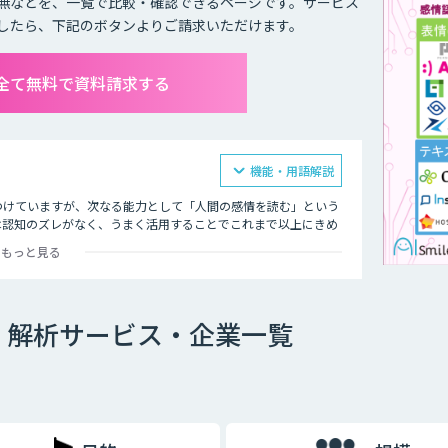
無などを、一覧で比較・確認できるページです。サービス
したら、下記のボタンよりご請求いただけます。
全て無料で資料請求する
機能・用語解説
つけていますが、次なる能力として「人間の感情を読む」という
は認知のズレがなく、うまく活用することでこれまで以上にきめ
。
もっと見る
まず、表情や顔面の血色の変化といった分析から始まります。つ
声での認識、さらには脈拍などの変化といった生体情報での認識
ト（VPA）やアシスタントロボットへの搭載も試みが進んでいま
・解析サービス・企業一覧
読み取ることができるようになれば、ますます人に近いコミュニ