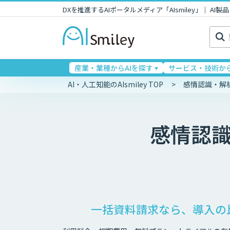
DXを推進するAIポータルメディア「AIsmiley」｜ A
検
索:
産業・業種からAIを探す
サービス・技術から
AI・人工知能のAIsmiley TOP
感情認識・解
感情認
一括資料請求なら、導入の