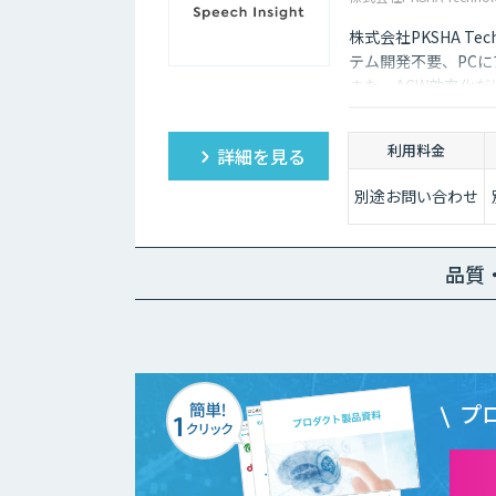
株式会社PKSHA Tec
テム開発不要、PC
また、ACW効率化
質向上にも活用出来
利用料金
詳細を見る
別途お問い合わせ
品質
プ