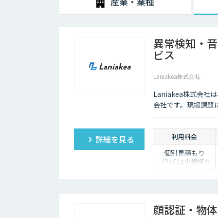
産業・業種
異常検知・音
ビス
Laniakea株式会社
Laniakea株式
会社です。現場課題
利用料金
詳細を見る
個別見積もり
（PoCは小規模か
ら対応）
顔認証・物体