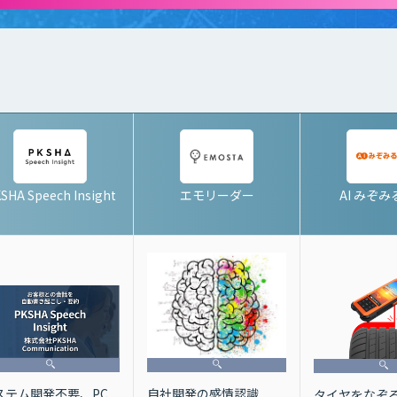
SHA Speech Insight
エモリーダー
AI みぞ
ステム開発不要、PC
自社開発の感情認識
タイヤをなぞ