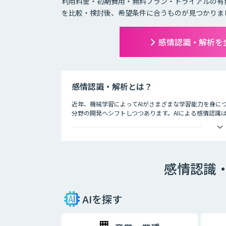
利用料金・初期費用・無料プラン・トライアルの有
を比較・検討後、希望条件に合うものが見つかりま
感情認識・解析を
感情認識・解析とは？
近年、機械学習によってAIがさまざまな学習能力を身に
分野の開発へシフトしつつあります。AIによる感情認識
細やかな対人サービスが可能になる可能性があるのです
感情の認識は人間でも難しいもの。AIによる感情認識は
いで、声の大小、高低に加えて周波数の変化といった音
もあります。感情認識AIは、仮想パーソナルアシスタン
感情認識
す。ロボットやバーチャルアシスタントが人間の感情を
ケーションが可能になるでしょう。
AIを探す