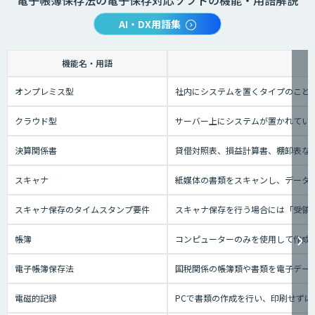
電子帳簿保存法の電子保存対応ソフトの機能・用語解説
AI・DX用語集
機能名・用語
オンプレミス型
社内にシステムを置くタイプのこと
クラウド型
サーバー上にシステムが置かれているタ
決算関係書
貸借対照表、損益計算書、棚卸表な
スキャナ
紙媒体の書類をスキャンし、データに
スキャナ保存のタイムスタンプ要件
スキャナ保存を行う場合には「受領者
帳簿
コンピューターのみを使用して作成
電子帳簿保存法
国税関係の帳簿類や書類を電子デー
電磁的記録
PCで書類の作成を行い、印刷せずに