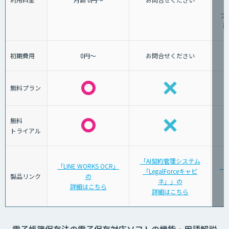
プ
額
初期費用
0円～
お問合せください
無料プラン
無料
トライアル
「AI契約管理システム
「LINE WORKS OCR」
「
「LegalForceキャビ
製品リンク
の
ネ」」の
詳細はこちら
詳細はこちら