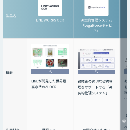
製品名
LINE WORKS OCR
AI契約管理システム
「LegalForceキャビ
ネ」
機能
あ
LINEが開発した世界最
締結後の適切な契約管
を
高水準のAI-OCR
理をサポートする「AI
録
契約管理システム」
化
ミ
ベー
利用料金
月額 0円～
お問合せください