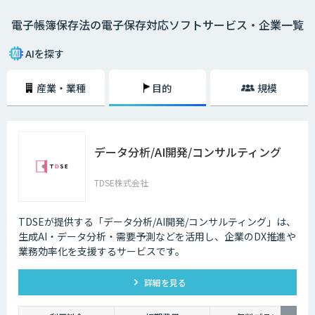
・電磁的記録 PCで書類の作成を行い、印刷せずにそのままサーバーや
電子帳簿保存法の電子保存対応ソフトサービス・企業一覧
DVDなどに保存する方法。
・COM電子計算機出力マイクロフィルム PCで書類を作成し、COM（電子
AIを探す
計算機出力マイクロフィルム）に保存する方法。
産業・業種
目的
規模
・スキャナ 紙媒体の書類をスキャンし、データに変換して保存する方
法。2015年まではスキャナ保存に「電子署名」が必要だったが、2016
年、2018年の改正によって緩和され、現在は電子署名も不要。
2024年1月1日からは、電子取引で発生したファイルの電子保存が義務化
データ分析/AI開発/コンサルティング
されます。今後ますます紙書類を扱う機会は減少し、電子データを扱う機
会が増加していくことが予想されるため、できるだけ早いタイミングでAI-
OCRや会計ソフトの導入を検討していくことが大切です。
TDSE株式会社
TDSEが提供する「データ分析/AI開発/コンサルティング」は、
生成AI・データ分析・需要予測などを活用し、企業のDX推進や
業務効率化を支援するサービスです。
詳細を見る