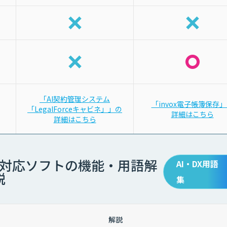
「AI契約管理システム
「invox電子帳簿保存
「LegalForceキャビネ」」の
詳細はこちら
詳細はこちら
対応ソフトの機能・用語解
AI・DX用語
説
集
解説