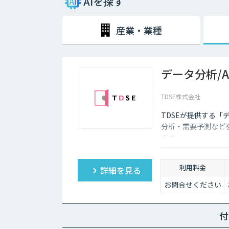
AIを探す
必要だったが、2016年、2018年の改正によって緩和
2024年1月1日からは、電子取引で発生したファイル
産業・業種
少し、電子データを扱う機会が増加していくことが予想さ
の導入を検討していくことが大切です。
データ分析/
TDSE株式会社
TDSEが提供する「
分析・需要予測など
です。
利用料金
詳細を見る
お問合せください
付