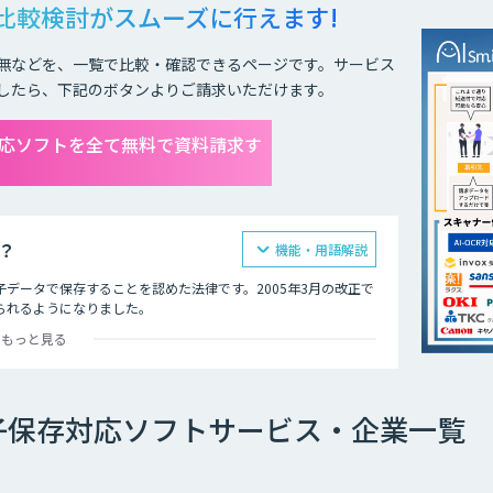
比較検討が
スムーズに行えます!
無などを、一覧で比較・確認できるページです。サービス
したら、下記のボタンよりご請求いただけます。
応ソフトを全て無料で資料請求す
？
機能・用語解説
データで保存することを認めた法律です。2005年3月の改正で
られるようになりました。
もっと見る
。
ままサーバーやDVDなどに保存する方法。
子保存対応ソフトサービス・企業一覧
作成し、COM（電子計算機出力マイクロフィルム）に保存する方
て保存する方法。2015年まではスキャナ保存に「電子署名」が