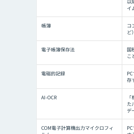
以
イ
帳簿
コ
ど
電子帳簿保存法
国
こ
電磁的記録
P
存
AI-OCR
「
た
デ
COM電子計算機出力マイクロフィ
P