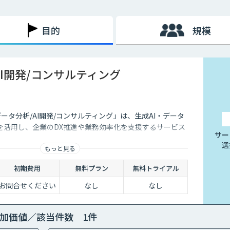
され、現在は電子署名も不要。
の電子保存が義務化されます。今後ますます紙書類を扱う機会は減
目的
規模
れるため、できるだけ早いタイミングでAI-OCRや会計ソフト
AI開発/コンサルティング
データ分析/AI開発/コンサルティング」は、生成AI・データ
を活用し、企業のDX推進や業務効率化を支援するサービス
サー
選
もっと見る
初期費用
無料プラン
無料トライアル
お問合せください
なし
なし
加価値／該当件数 1件