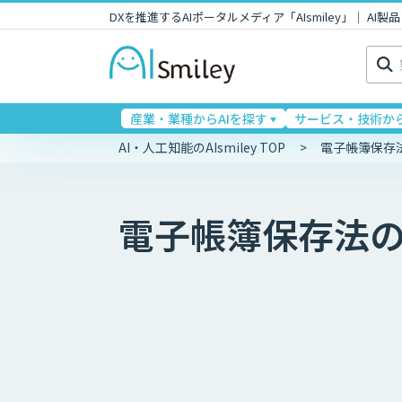
DXを推進するAIポータルメディア「AIsmiley」｜ A
検
索:
産業・業種からAIを探す
サービス・技術から
AI・人工知能のAIsmiley TOP
電子帳簿保存
電子帳簿保存法