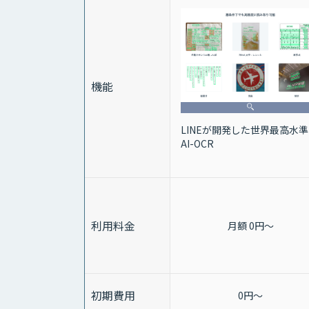
機能
LINEが開発した世界最高水
AI-OCR
利用料金
月額 0円～
初期費用
0円～