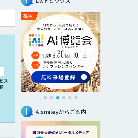
DXトピックス
ビス
択
AIsmileyからご案内