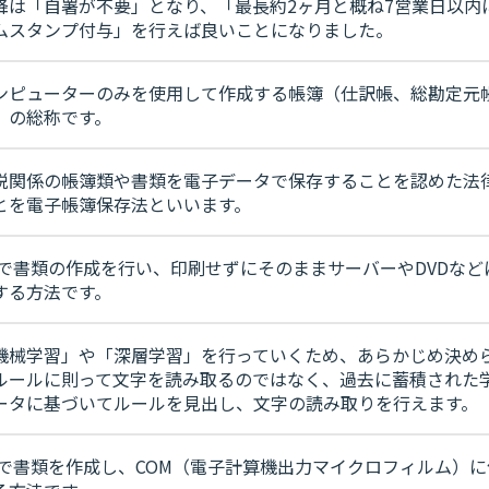
降は「自署が不要」となり、「最長約2ヶ月と概ね7営業日以内
ムスタンプ付与」を行えば良いことになりました。
ンピューターのみを使用して作成する帳簿（仕訳帳、総勘定元
）の総称です。
税関係の帳簿類や書類を電子データで保存することを認めた法
とを電子帳簿保存法といいます。
Cで書類の作成を行い、印刷せずにそのままサーバーやDVDなど
する方法です。
機械学習」や「深層学習」を行っていくため、あらかじめ決め
ルールに則って文字を読み取るのではなく、過去に蓄積された
ータに基づいてルールを見出し、文字の読み取りを行えます。
Cで書類を作成し、COM（電子計算機出力マイクロフィルム）に