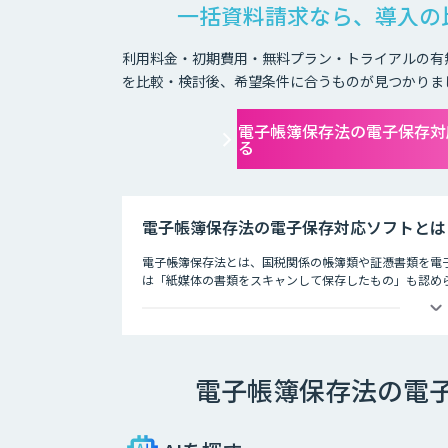
一括資料請求なら、導入の
利用料金・初期費用・無料プラン・トライアルの有
を比較・検討後、希望条件に合うものが見つかりま
電子帳簿保存法の電子保存対
る
電子帳簿保存法の電子保存対応ソフトとは
電子帳簿保存法とは、国税関係の帳簿類や証憑書類を電子
は「紙媒体の書類をスキャンして保存したもの」も認め
現在では以下の3つの方法での保存が可能となっています
・電磁的記録 PCで書類の作成を行い、印刷せずにその
電子帳簿保存法の電
・COM電子計算機出力マイクロフィルム PCで書類を
法。
・スキャナ 紙媒体の書類をスキャンし、データに変換し