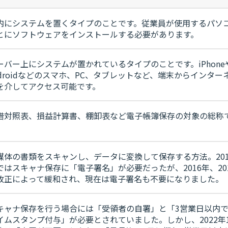
内にシステムを置くタイプのことです。従業員が使用するパソ
とにソフトウェアをインストールする必要があります。
ーバー上にシステムが置かれているタイプのことです。iPhone
ndroidなどのスマホ、PC、タブレットなど、端末からインター
を介してアクセス可能です。
借対照表、損益計算書、棚卸表など電子帳簿保存の対象の総称
。
媒体の書類をスキャンし、データに変換して保存する方法。201
ではスキャナ保存に「電子署名」が必要だったが、2016年、20
改正によって緩和され、現在は電子署名も不要になりました。
キャナ保存を行う場合には「受領者の自署」と「3営業日以内
イムスタンプ付与」が必要とされていました。しかし、2022年