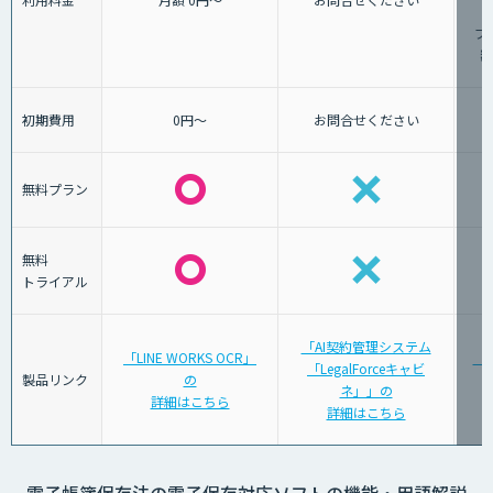
プ
額
初期費用
0円～
お問合せください
無料プラン
無料
トライアル
「AI契約管理システム
「LINE WORKS OCR」
「
「LegalForceキャビ
製品リンク
の
ネ」」の
詳細はこちら
詳細はこちら