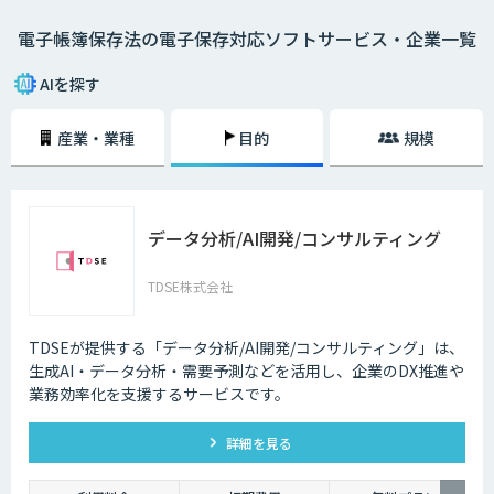
・電磁的記録 PCで書類の作成を行い、印刷せずにそのままサーバーや
電子帳簿保存法の電子保存対応ソフトサービス・企業一覧
DVDなどに保存する方法。
・COM電子計算機出力マイクロフィルム PCで書類を作成し、COM（電子
AIを探す
計算機出力マイクロフィルム）に保存する方法。
産業・業種
目的
規模
・スキャナ 紙媒体の書類をスキャンし、データに変換して保存する方
法。2015年まではスキャナ保存に「電子署名」が必要だったが、2016
年、2018年の改正によって緩和され、現在は電子署名も不要。
2024年1月1日からは、電子取引で発生したファイルの電子保存が義務化
データ分析/AI開発/コンサルティング
されます。今後ますます紙書類を扱う機会は減少し、電子データを扱う機
会が増加していくことが予想されるため、できるだけ早いタイミングでAI-
OCRや会計ソフトの導入を検討していくことが大切です。
TDSE株式会社
TDSEが提供する「データ分析/AI開発/コンサルティング」は、
生成AI・データ分析・需要予測などを活用し、企業のDX推進や
業務効率化を支援するサービスです。
詳細を見る