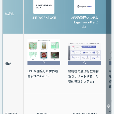
製品名
LINE WORKS OCR
AI契約管理システム
「LegalForceキャビ
ネ」
機能
あ
LINEが開発した世界最
締結後の適切な契約管
を
高水準のAI-OCR
理をサポートする「AI
録
契約管理システム」
化
ミ
ベー
利用料金
月額 0円～
お問合せください