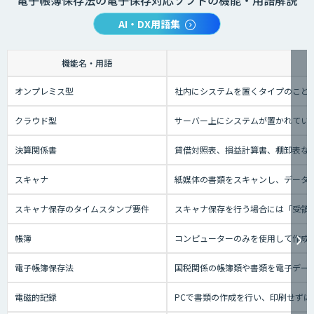
電子帳簿保存法の電子保存対応ソフトの機能・用語解説
AI・DX用語集
機能名・用語
オンプレミス型
社内にシステムを置くタイプのこと
クラウド型
サーバー上にシステムが置かれているタ
決算関係書
貸借対照表、損益計算書、棚卸表な
スキャナ
紙媒体の書類をスキャンし、データに
スキャナ保存のタイムスタンプ要件
スキャナ保存を行う場合には「受領者
帳簿
コンピューターのみを使用して作成
電子帳簿保存法
国税関係の帳簿類や書類を電子デー
電磁的記録
PCで書類の作成を行い、印刷せずに