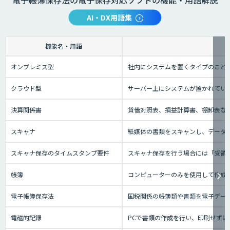
電子帳簿保存法の電子保存対応ソフトの機能・用語解説
AI・DX用語集
機能名・用語
オンプレミス型
社内にシステムを置くタイプのこと
クラウド型
サーバー上にシステムが置かれているタ
決算関係書
貸借対照表、損益計算書、棚卸表な
スキャナ
紙媒体の書類をスキャンし、データに
スキャナ保存のタイムスタンプ要件
スキャナ保存を行う場合には「受領者
帳簿
コンピューターのみを使用して作成
電子帳簿保存法
国税関係の帳簿類や書類を電子デー
電磁的記録
PCで書類の作成を行い、印刷せずに