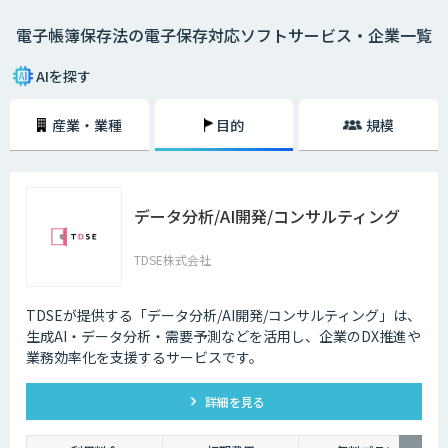
・電磁的記録 PCで書類の作成を行い、印刷せずにそのままサーバーや
電子帳簿保存法の電子保存対応ソフトサービス・企業一覧
DVDなどに保存する方法。
・COM電子計算機出力マイクロフィルム PCで書類を作成し、COM（電子
AIを探す
計算機出力マイクロフィルム）に保存する方法。
産業・業種
目的
規模
・スキャナ 紙媒体の書類をスキャンし、データに変換して保存する方
法。2015年まではスキャナ保存に「電子署名」が必要だったが、2016
年、2018年の改正によって緩和され、現在は電子署名も不要。
2024年1月1日からは、電子取引で発生したファイルの電子保存が義務化
データ分析/AI開発/コンサルティング
されます。今後ますます紙書類を扱う機会は減少し、電子データを扱う機
会が増加していくことが予想されるため、できるだけ早いタイミングでAI-
OCRや会計ソフトの導入を検討していくことが大切です。
TDSE株式会社
TDSEが提供する「データ分析/AI開発/コンサルティング」は、
生成AI・データ分析・需要予測などを活用し、企業のDX推進や
業務効率化を支援するサービスです。
詳細を見る