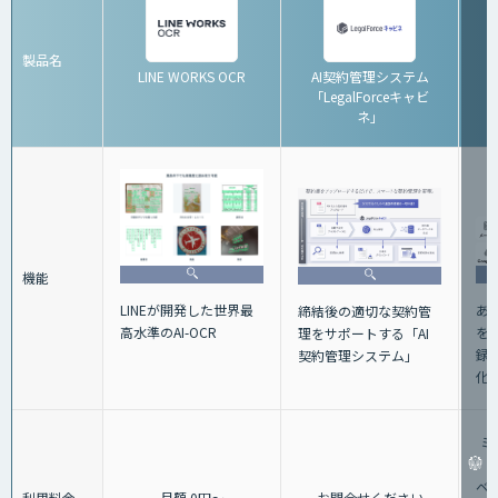
製品名
LINE WORKS OCR
AI契約管理システム
「LegalForceキャビ
ネ」
機能
あ
LINEが開発した世界最
締結後の適切な契約管
を
高水準のAI-OCR
理をサポートする「AI
録
契約管理システム」
化
ミ
ベー
利用料金
月額 0円～
お問合せください