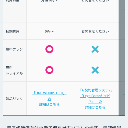
プ
額
初期費用
0円～
お問合せください
無料プラン
無料
トライアル
「AI契約管理システム
「LINE WORKS OCR」
「
「LegalForceキャビ
製品リンク
の
ネ」」の
詳細はこちら
詳細はこちら