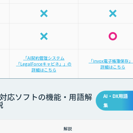
「AI契約管理システム
「invox電子帳簿保存
「LegalForceキャビネ」」の
詳細はこちら
詳細はこちら
対応ソフトの機能・用語解
AI・DX用語
説
集
解説