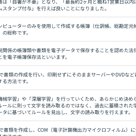
降は「自署が不要」となり、「最長約2ヶ月と概ね7営業日以内
ムスタンプ付与」を行えば良いことになりました。
ンピューターのみを使用して作成する帳簿（仕訳帳、総勘定元
）の総称です。
税関係の帳簿類や書類を電子データで保存することを認めた法
とを電子帳簿保存法といいます。
Cで書類の作成を行い、印刷せずにそのままサーバーやDVDなど
する方法です。
機械学習」や「深層学習」を行っていくため、あらかじめ決め
ルールに則って文字を読み取るのではなく、過去に蓄積された
ータに基づいてルールを見出し、文字の読み取りを行えます。
Cで書類を作成し、COM（電子計算機出力マイクロフィルム）に