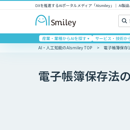
DXを推進するAIポータルメディア「AIsmiley」｜ A
検
索:
産業・業種からAIを探す
サービス・技術から
AI・人工知能のAIsmiley TOP
電子帳簿保存
電子帳簿保存法