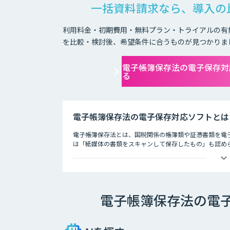
一括資料請求なら、導入の
利用料金・初期費用・無料プラン・トライアルの有
を比較・検討後、希望条件に合うものが見つかりま
電子帳簿保存法の電子保存対
る
電子帳簿保存法の電子保存対応ソフトとは
電子帳簿保存法とは、国税関係の帳簿類や証憑書類を電子
は「紙媒体の書類をスキャンして保存したもの」も認め
現在では以下の3つの方法での保存が可能となっています
・電磁的記録 PCで書類の作成を行い、印刷せずにその
電子帳簿保存法の電
・COM電子計算機出力マイクロフィルム PCで書類を
法。
・スキャナ 紙媒体の書類をスキャンし、データに変換し