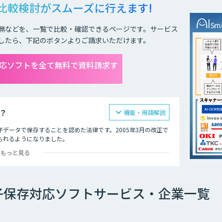
比較検討が
スムーズに行えます!
無などを、一覧で比較・確認できるページです。サービス
したら、下記のボタンよりご請求いただけます。
応ソフトを全て無料で資料請求す
？
機能・用語解説
データで保存することを認めた法律です。2005年3月の改正で
られるようになりました。
もっと見る
。
ままサーバーやDVDなどに保存する方法。
子保存対応ソフトサービス・企業一覧
作成し、COM（電子計算機出力マイクロフィルム）に保存する方
て保存する方法。2015年まではスキャナ保存に「電子署名」が