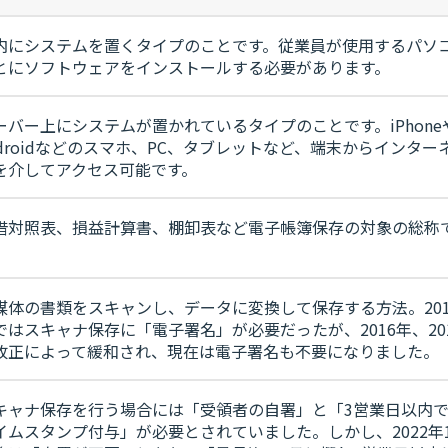
内にシステムを置くタイプのことです。従業員が使用するパソ
とにソフトウェアをインストールする必要があります。
ーバー上にシステムが置かれているタイプのことです。iPhone
ndroidなどのスマホ、PC、タブレットなど、端末からインター
を介してアクセス可能です。
借対照表、損益計算書、棚卸表など電子帳簿保存の対象の総称
。
媒体の書類をスキャンし、データに変換して保存する方法。201
ではスキャナ保存に「電子署名」が必要だったが、2016年、20
改正によって緩和され、現在は電子署名も不要になりました。
キャナ保存を行う場合には「受領者の自署」と「3営業日以内
イムスタンプ付与」が必要とされていました。しかし、2022年