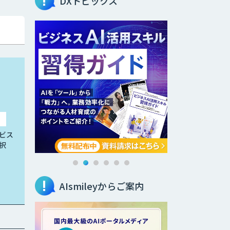
DXトピックス
ビス
択
AIsmileyからご案内