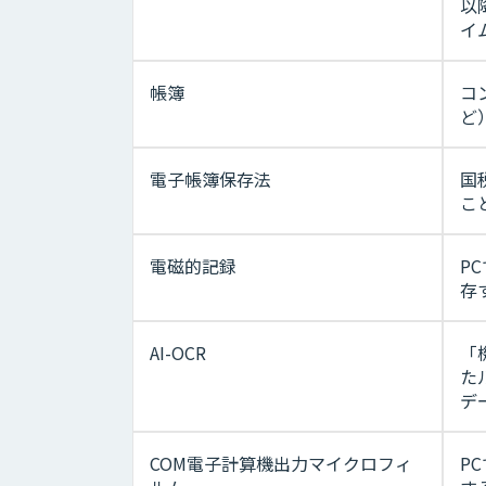
以
イ
帳簿
コ
ど
電子帳簿保存法
国
こ
電磁的記録
P
存
AI-OCR
「
た
デ
COM電子計算機出力マイクロフィ
P