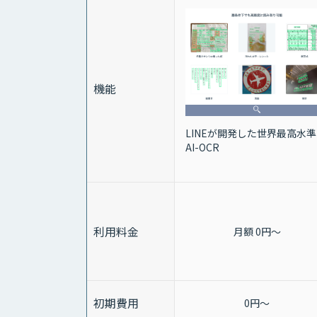
機能
LINEが開発した世界最高水
AI-OCR
利用料金
月額 0円～
初期費用
0円～