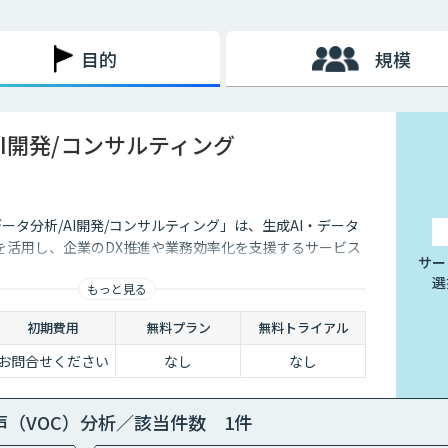
され、現在は電子署名も不要。
の電子保存が義務化されます。今後ますます紙書類を扱う機会は減
目的
規模
れるため、できるだけ早いタイミングでAI-OCRや会計ソフト
AI開発/コンサルティング
データ分析/AI開発/コンサルティング」は、生成AI・データ
を活用し、企業のDX推進や業務効率化を支援するサービス
サー
選
もっと見る
初期費用
無料プラン
無料トライアル
お問合せください
なし
なし
声（VOC）分析／該当件数 1件