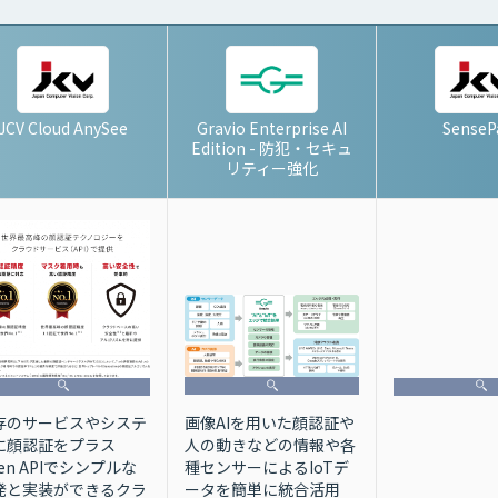
JCV Cloud AnySee
Gravio Enterprise AI
SenseP
Edition - 防犯・セキュ
リティー強化
画像AIを用いた顔認証や
存のサービスやシステ
人の動きなどの情報や各
に顔認証をプラス
種センサーによるIoTデ
en APIでシンプルな
ータを簡単に統合活用
発と実装ができるクラ