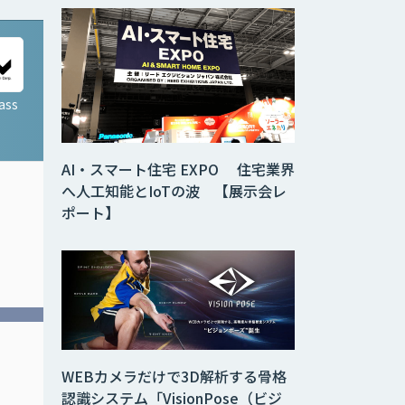
ass
LINE eKYC
AI・スマート住宅 EXPO 住宅業界
へ人工知能とIoTの波 【展示会レ
ポート】
LINEだからできる、スム
ーズで ストレスのないオ
WEBカメラだけで3D解析する骨格
ンライン本人確認
認識システム「VisionPose（ビジ