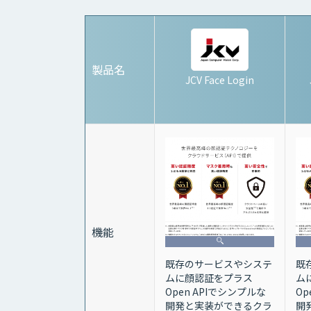
製品名
JCV Face Login
機能
既存のサービスやシステ
既
ムに顔認証をプラス
ム
Open APIでシンプルな
Op
開発と実装ができるクラ
開