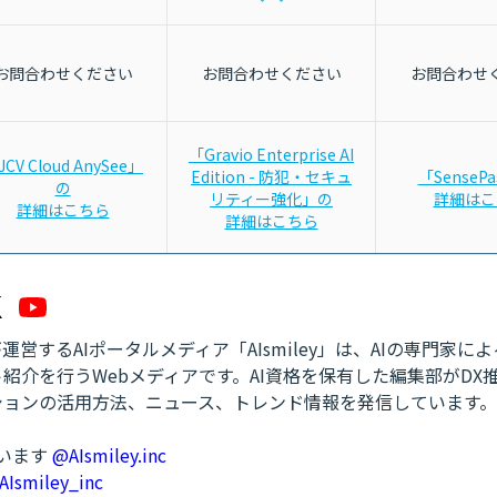
お問合わせください
お問合わせください
お問合わせ
「Gravio Enterprise AI
JCV Cloud AnySee」
Edition - 防犯・セキュ
「SenseP
の
リティー強化」の
詳細はこ
詳細はこちら
詳細はこちら
営するAIポータルメディア「AIsmiley」は、AIの専門家に
紹介を行うWebメディアです。AI資格を保有した編集部がDX
ションの活用方法、ニュース、トレンド情報を発信しています。
ています
@AIsmiley.inc
AIsmiley_inc