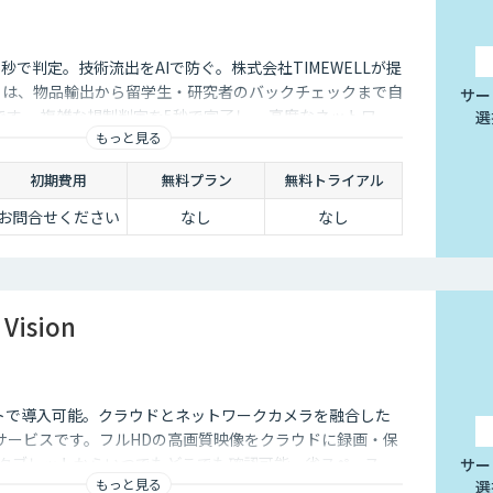
秒で判定。技術流出をAIで防ぐ。株式会社TIMEWELLが提
D」は、物品輸出から留学生・研究者のバックチェックまで自
サー
です 。複雑な規制判定を5秒で完了し 、高度なネットワー
選
もっと見る
い流出リスクを最小化します 。
初期費用
無料プラン
無料トライアル
お問合せください
なし
なし
Vision
トで導入可能。クラウドとネットワークカメラを融合した
サービスです。フルHDの高画質映像をクラウドに録画・保
・タブレットからいつでもどこでも確認可能。省スペース・
サー
もっと見る
選
、安定した品質と柔軟な運用性を兼ね備えています。