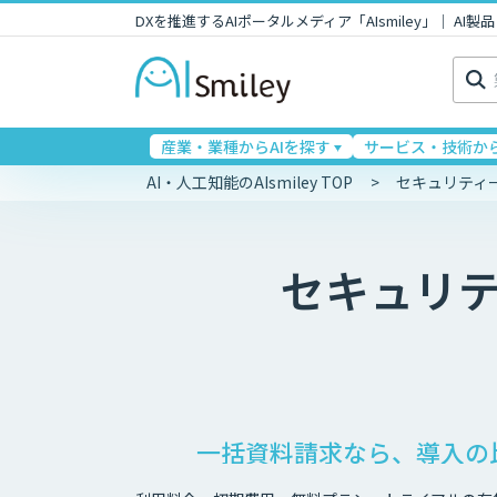
DXを推進するAIポータルメディア「AIsmiley」｜ A
検
索:
産業・業種からAIを探す
サービス・技術から
AI・人工知能のAIsmiley TOP
セキュリティ
セキュリ
一括資料請求なら、導入の