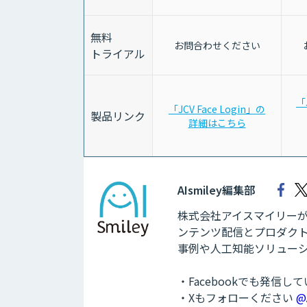
無料
お問合わせください
トライアル
「
「JCV Face Login」の
製品リンク
詳細はこちら
AIsmiley編集部
株式会社アイスマイリーが運
ンテンツ配信とプロダクト
事例や人工知能ソリュー
・Facebookでも発信し
・Xもフォローください
@