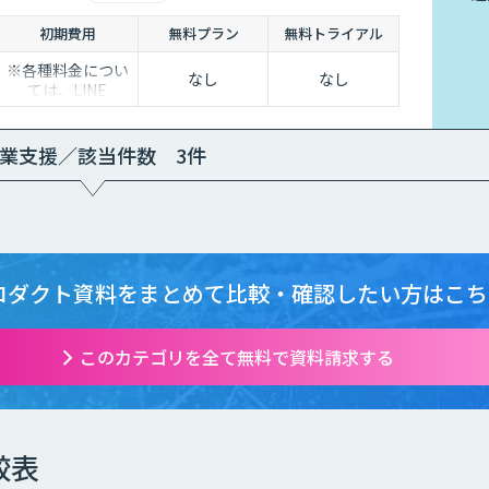
初期費用
無料プラン
無料トライアル
※各種料金につい
なし
なし
ては、LINE
WORKS Visionの
販売店までお問合
せください。
業支援／該当件数 3件
ロダクト資料をまとめて
比較・確認したい方はこち
このカテゴリを全て無料で資料請求する
較表