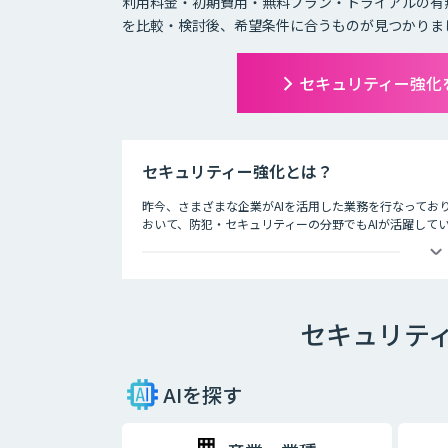
利用料金・初期費用・無料プラン・トライアルの有
を比較・検討後、希望条件に合うものが見つかりま
セキュリティー強化
セキュリティー強化とは？
昨今、さまざまな企業がAIを活用した業務を行なってお
おいて、防犯・セキュリティーの分野でもAIが活躍して
ライブ会場に導入した顔認証システムでチケット転売を防
など、防犯・セキュリティー業界でAIが導入されている
技術の進歩により、犯罪もより悪質なものへと進化して
セキュリテ
守る上でも、AIの導入は大きな価値をもたらしています
AIを探す