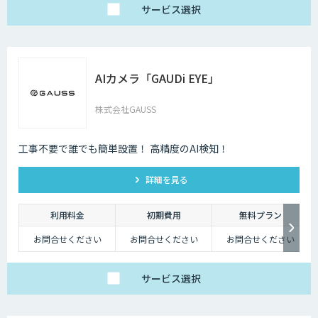
年間利用：150,000円
サービス
選択
～（月額）
※利用料金は、期間や
台数に加えタイアップ
契約の有無などにより
大幅に変化します
AIカメラ「GAUDi EYE」
株式会社GAUSS
工事不要で誰でも簡単設置！ 高精度のAI検知！
詳細を見る
利用料金
初期費用
無料プラン
お問合せください
お問合せください
お問合せください
サービス
選択