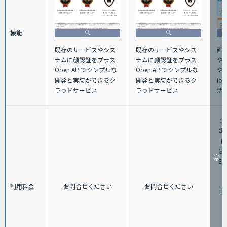
機能
画
既存のサービスやシス
既存のサービスやシス
や
テムに顔認証をプラス
テムに顔認証をプラス
や
Open APIでシンプルな
Open APIでシンプルな
I
開発と実装ができるク
開発と実装ができるク
活
ラウドサービス
ラウドサービス
Gr
準
円
Gra
E
G
利用料金
お問合せください
お問合せください
Ed
格
G