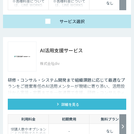
※各種料金について
※各種料金について
なし
は、LINE WORKS
は、LINE WORKS
Visionの販売店までお
Visionの販売店までお
問合せください。
問合せください。
サービス
選択
AI活用支援サービス
株式会社div
研修・コンサル・システム開発まで組織課題に応じて最適なプ
ランをご提案専任のAI活用メンターが現場に寄り添い、活用設
計から実装・定着までを一気通貫で支援。研修・コンサルティ
ング・開発支援から最適なプランをご提案します。
詳細を見る
利用料金
初期費用
無料プラン
受講人数やオプション
-
なし
により変動するためお