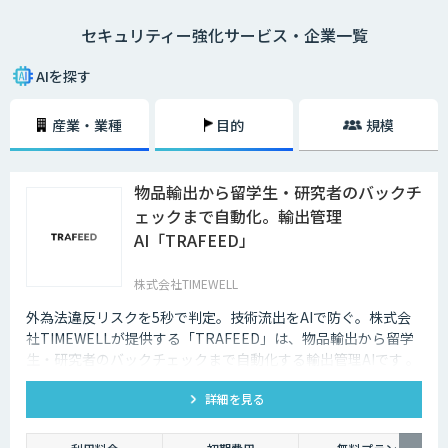
ー業界でAIが導入されている事例は数多くあります。
セキュリティー強化サービス・企業一覧
技術の進歩により、犯罪もより悪質なものへと進化してしまっているのが
現状です。その悪質な犯罪からユーザーの身を守る上でも、AIの導入は大
AIを探す
きな価値をもたらしています。
産業・業種
目的
規模
物品輸出から留学生・研究者のバックチ
ェックまで自動化。輸出管理
AI「TRAFEED」
株式会社TIMEWELL
外為法違反リスクを5秒で判定。技術流出をAIで防ぐ。株式会
社TIMEWELLが提供する「TRAFEED」は、物品輸出から留学
生・研究者のバックチェックまで自動化する輸出管理AIです 。
複雑な規制判定を5秒で完了し 、高度なネットワーク分析で目
詳細を見る
に見えない流出リスクを最小化します 。