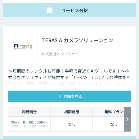
サービス
選択
TERAS AIカメラソリューション
株式会社オンザウェイ
〜短期間のレンタルも可能！手軽で身近なAIツールです！〜株
式会社オンザウェイが提供する「TERAS」はカメラの映像をAI
が分析し通過・滞留した人数を自動でカウントします。また、
予め設定した閾値に基づきスマホやPCのアプリへ通知すること
詳細を見る
も可能です。
利用料金
初期費用
無料プラン
単日利用：80,000円～
なし
なし
週間利用：100,000円
～
月間利用：200,000円
～