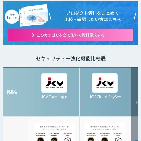
プロダクト資料をまとめて
比較・確認したい方はこちら
このカテゴリを全て無料で資料請求する
セキュリティー強化機能比較表
製品名
JCV Face Login
JCV Cloud AnySee
G
Ed