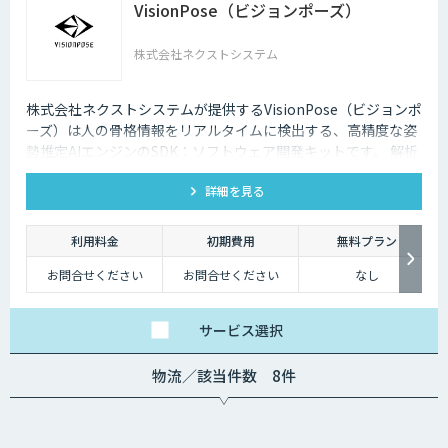
VisionPose（ビジョンポーズ）
株式会社ネクストシステム
株式会社ネクストシステムが提供するVisionPose（ビジョンポ
ーズ）は人の骨格情報をリアルタイムに検出する、高精度な姿
勢推定AIエンジンのSDK：ソフトウェア開発キットです。 解析
から得た骨格データは、用途やジャンルを問わず商用利用や研
詳細を見る
究・開発に利用できます。
利用料金
初期費用
無料プラン
お問合せください
お問合せください
なし
サービス
選択
物流／該当件数 8件