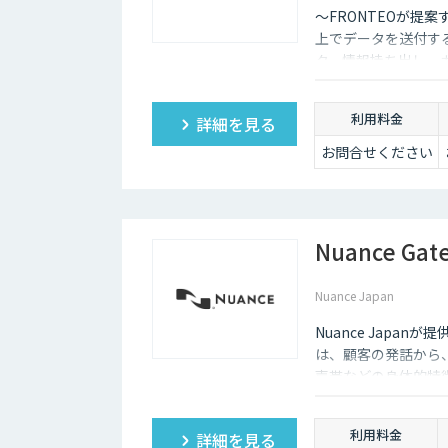
〜FRONTEOが提
上でデータを送付す
ク、情報持ち出し、
見と早期対応に役立
利用料金
詳細を見る
お問合せください
Nuance G
Nuance Japan
Nuance Japanが
は、顧客の発話から
声帯などの身体的特徴
可能にする生体認証
利用料金
詳細を見る