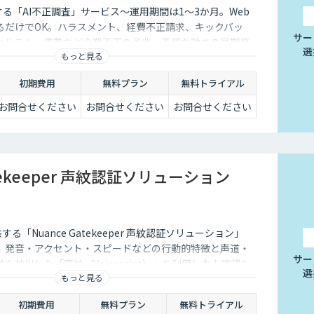
案する「AI不正調査」サービス〜運用期間は1～3か月。Web
るだけでOK。ハラスメント、経費不正請求、キックバッ
サー
カルテル・癒着など企業不正の予兆、不穏な動きの早期発
選
もっと見る
ちます。
初期費用
無料プラン
無料トライアル
お問合せください
お問合せください
お問合せください
atekeeper 声紋認証ソリューション
提供する「Nuance Gatekeeper 声紋認証ソリューション」
、発音・アクセント・スピードなどの行動的特徴と声道・
サー
を抽出した「声紋（Voiceprint）」を利用し本人確認を
選
もっと見る
ソリューションです。
初期費用
無料プラン
無料トライアル