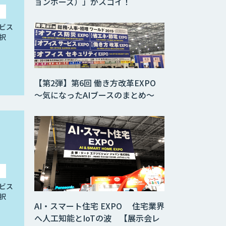
ョンポーズ）」がスゴイ！
ビス
択
【第2弾】第6回 働き方改革EXPO
～気になったAIブースのまとめ～
ビス
択
AI・スマート住宅 EXPO 住宅業界
へ人工知能とIoTの波 【展示会レ