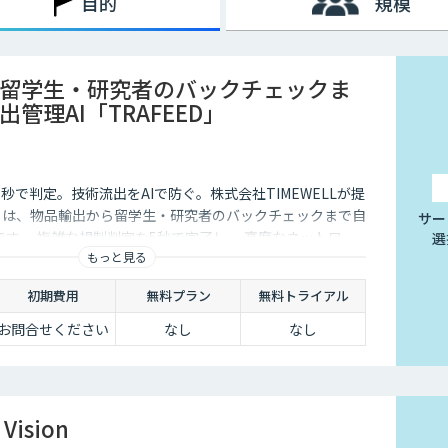
目的
規模
留学生・研究者のバックチェックま
管理AI「TRAFEED」
秒で判定。技術流出をAIで防ぐ。株式会社TIMEWELLが提
D」は、物品輸出から留学生・研究者のバックチェックまで自
サー
です 。複雑な規制判定を5秒で完了し 、高度なネットワー
選
もっと見る
い流出リスクを最小化します 。
初期費用
無料プラン
無料トライアル
お問合せください
なし
なし
Vision