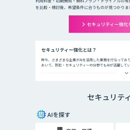
利用料金・初期費用・無料プラン・トライアルの有
を比較・検討後、希望条件に合うものが見つかりま
セキュリティー強化
セキュリティー強化とは？
昨今、さまざまな企業がAIを活用した業務を行なってお
おいて、防犯・セキュリティーの分野でもAIが活躍して
ライブ会場に導入した顔認証システムでチケット転売を防
など、防犯・セキュリティー業界でAIが導入されている
技術の進歩により、犯罪もより悪質なものへと進化して
セキュリテ
守る上でも、AIの導入は大きな価値をもたらしています
AIを探す