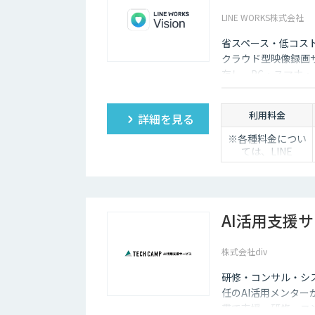
LINE WORKS株式会社
省スペース・低コス
クラウド型映像録画
存し、PC・スマホ
低コストで導入でき
利用料金
詳細を見る
※各種料金につい
ては、LINE
WORKS Visionの
販売店までお問合
せください。
AI活用支援
株式会社div
研修・コンサル・シ
任のAI活用メンタ
貫で支援。研修・コ