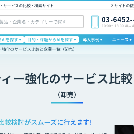
I製品・サービスの比較・検索サイト
サイトの使
03-6452
10:00〜18:00 年
AIを探す
目的・課題からAIを探す
導入事例
ニュース
ー強化のサービス比較と企業一覧（卸売）
ティー強化
のサービス比較
（卸売）
比較検討が
スムーズに行えます!