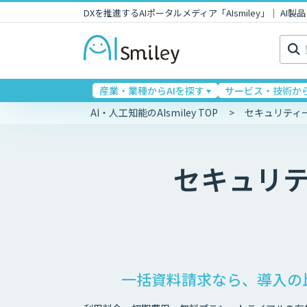
DXを推進するAIポータルメディア「AIsmiley」｜ A
検
索:
産業・業種からAIを探す
サービス・技術から
AI・人工知能のAIsmiley TOP
セキュリティ
セキュリ
一括資料請求なら、導入の