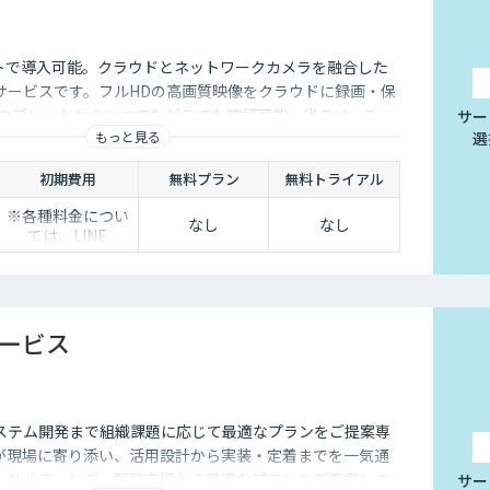
トで導入可能。クラウドとネットワークカメラを融合した
サービスです。フルHDの高画質映像をクラウドに録画・保
・タブレットからいつでもどこでも確認可能。省スペース・
サー
もっと見る
選
、安定した品質と柔軟な運用性を兼ね備えています。
初期費用
無料プラン
無料トライアル
※各種料金につい
なし
なし
ては、LINE
WORKS Visionの
販売店までお問合
せください。
サービス
ステム開発まで組織課題に応じて最適なプランをご提案専
ーが現場に寄り添い、活用設計から実装・定着までを一気通
ンサルティング・開発支援から最適なプランをご提案しま
サー