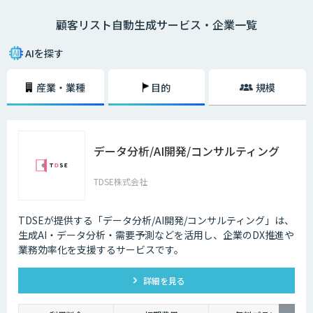
せん。この作業をAIに任せることで、必要なリストを短時間で正確に生成
顧客リスト自動生成サービス・企業一覧
することができるようになります。
AIを探す
産業・業種
目的
規模
データ分析/AI開発/コンサルティング
TDSE株式会社
TDSEが提供する「データ分析/AI開発/コンサルティング」は、
生成AI・データ分析・需要予測などを活用し、企業のDX推進や
業務効率化を支援するサービスです。
詳細を見る