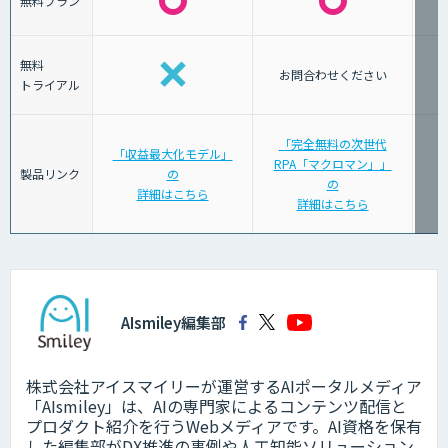
無料プラン
無料
お問合わせください
トライアル
「完全無料の次世代
「収益最大化モデル」
RPA「マクロマン」」
「
製品リンク
の
の
詳細はこちら
詳細はこちら
AIsmiley編集部
株式会社アイスマイリーが運営するAIポータルメディア
「AIsmiley」は、AIの専門家によるコンテンツ配信と
プロダクト紹介を行うWebメディアです。AI資格を保有
した編集部がDX推進の事例や人工知能ソリューション