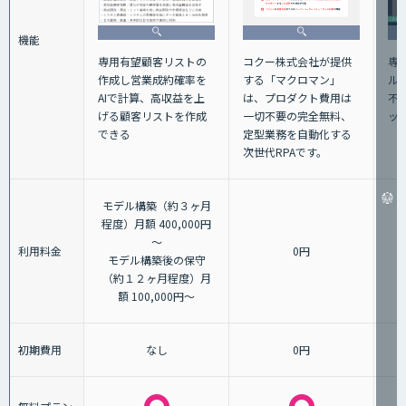
機能
専
専用有望顧客リストの
コクー株式会社が提供
ル
作成し営業成約確率を
する「マクロマン」
不
AIで計算、高収益を上
は、プロダクト費用は
ッ
げる顧客リストを作成
一切不要の完全無料、
できる
定型業務を自動化する
次世代RPAです。
モデル構築（約３ヶ月
程度）月額 400,000円
～
利用料金
0円
モデル構築後の保守
（約１２ヶ月程度）月
額 100,000円～
初期費用
なし
0円