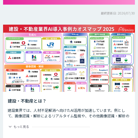
最終更新日: 2026/07/30
建設・不動産とは？
建設業界では、人材不足解消へ向けたAI活用が加速しています。例とし
て、画像認識・解析によるリアルタイム監視や、その他画像認識・解析の
精度向上などによる予知保全の自動化が進んでいます。また、工程管理、
技術継承・ナレッジ共有のシーンでもAIサービスが多く活用されていま
もっと見る
す。 不動産業界では、AIによる市場分析や査定・融資審査の高度化、顧客
対応等においてAIが活用されています。例として、従来の査定業務では過