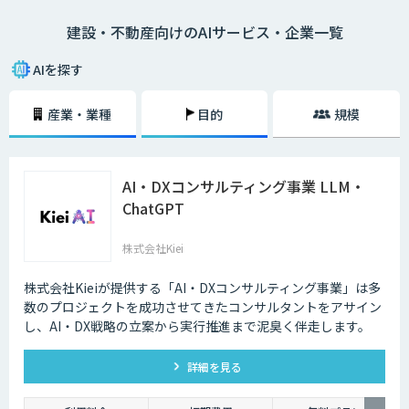
去の取引データや市場動向の調査に多くの時間を要していましたが、AIを
建設・不動産向けのAIサービス・企業一覧
活用することで膨大なデータをリアルタイムに分析し、迅速かつ精度の高
い物件査定が可能となっています。
AIを探す
産業・業種
目的
規模
AI・DXコンサルティング事業 LLM・
ChatGPT
株式会社Kiei
株式会社Kieiが提供する「AI・DXコンサルティング事業」は多
数のプロジェクトを成功させてきたコンサルタントをアサイン
し、AI・DX戦略の立案から実行推進まで泥臭く伴走します。
詳細を見る