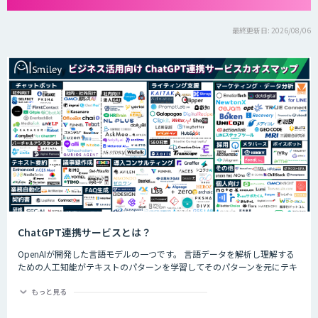
最終更新日: 2026/08/06
ChatGPT連携サービスとは？
OpenAIが開発した言語モデルの一つです。 言語データを解析し理解する
ための人工知能がテキストのパターンを学習してそのパターンを元にテキ
ストを生成したり自然言語のタスクを実行したりすることができます。
ChatGPTの最大の特徴として、人間との自然な対話を模倣することがで
もっと見る
き、多くの企業や研究者によりさまざまな応用分野で活用されています。