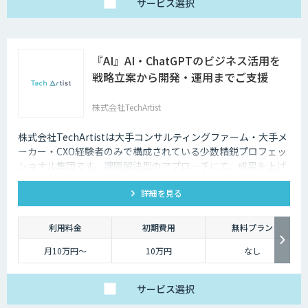
サービス
選択
『AI』AI・ChatGPTのビジネス活用を
戦略立案から開発・運用までご支援
株式会社TechArtist
株式会社TechArtistは大手コンサルティングファーム・大手メ
ーカー・CXO経験者のみで構成されている少数精鋭プロフェッ
ショナル集団です。課題解決型のアプローチにて、成果を上げ
るソリューションを『高速』『高品質』『低予算』でご提供可
詳細を見る
能です。
利用料金
初期費用
無料プラン
月10万円〜
10万円
なし
サービス
選択