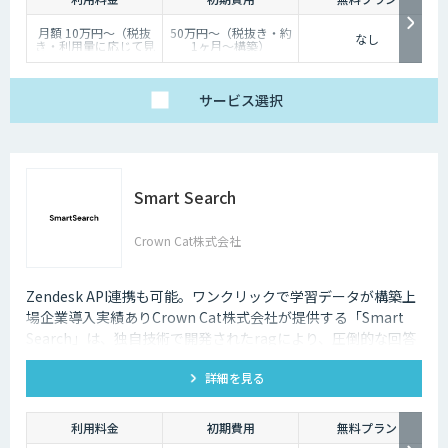
月額 10万円〜（税抜
50万円〜（税抜き・約
なし
き・利用量に応じて見
1ヶ月〜構築）
積り）
サービス
選択
Smart Search
Crown Cat株式会社
Zendesk API連携も可能。ワンクリックで学習データが構築上
場企業導入実績ありCrown Cat株式会社が提供する「Smart
Search」は、独自技術で開発されたragにより、圧倒的な回答
精度を誇るAIチャットボットです。また回答精度が悪い時は管
詳細を見る
理画面から簡単にご自身でチューニングができる、簡単でかつ
高精度な特徴があります。
利用料金
初期費用
無料プラン