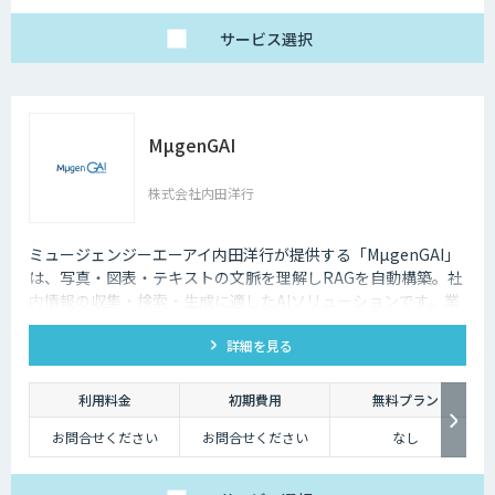
サービス
選択
MµgenGAI
株式会社内田洋行
ミュージェンジーエーアイ内田洋行が提供する「MµgenGAI」
は、写真・図表・テキストの文脈を理解しRAGを自動構築。社
内情報の収集・検索・生成に適したAIソリューションです。業
種を問わず業務効率とナレッジ活用を支援します。
詳細を見る
利用料金
初期費用
無料プラン
お問合せください
お問合せください
なし