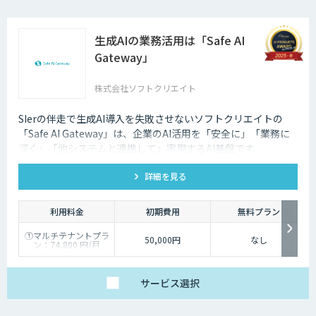
生成AIの業務活用は「Safe AI
Gateway」
株式会社ソフトクリエイト
SIerの伴走で生成AI導入を失敗させないソフトクリエイトの
「Safe AI Gateway」は、企業のAI活用を「安全に」「業務に
深く」「他システムと連携して」実現するAI基盤です。
kintone・Salesforce連携にも対応します。
詳細を見る
利用料金
初期費用
無料プラン
①マルチテナントプラ
50,000円
なし
ン：74,800 円/月
②スタータープラン：
49,800円/月
③スタンダードプラ
ン：89,800円/月
サービス
選択
④ワイドプラン：
149,800円/月