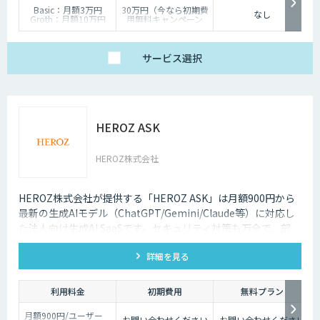
Basic：月額3万円
30万円（今なら初期費
なし
Groth：月額10万円
用無料キャンペーン
Enterprise：月額20万
中）
円
Trial：各プランの半
サービス
選択
額 ３０日間限定
HEROZ ASK
HEROZ株式会社
HEROZ株式会社が提供する「HEROZ ASK」は月額900円から
最新の生成AIモデル（ChatGPT/Gemini/Claude等）に対応し
た法人向け生成AI SaaSです。セキュリティ対策も万全で、部
署・グループごとの活用が可能です。RAGやダッシュボードの
詳細を見る
搭載から議事録やOCR、スライド生成等のオプション機能も充
実しており、社内の生成AI活用の促進、定着までを伴走して支
援します。
利用料金
初期費用
無料プラン
月額900円/ユーザー
お問い合わせください
お問い合わせください