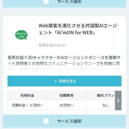
サービス
選択
Web接客を進化させる対話型AIエージ
ェント「AI’mON for WEB」
有限会社kivotoys
音声対話×3DキャラクターのAIエージェントがニーズを理解サ
イト訪問者との自然なコミュニケーションでニーズを的確に理
解し、最適な提案でコンバージョンへと導きます。チャットボ
ットを超えた最強のデジタル営業、デジタル広報担当です。
詳細を見る
利用料金
初期費用
無料プラン
月額料金：５万円〜
30万円〜
なし
サービス
選択