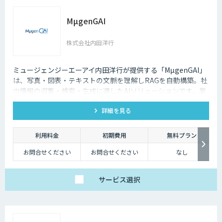
MµgenGAI
株式会社内田洋行
ミュージェンジーエーアイ内田洋行が提供する「MµgenGAI」
は、写真・図表・テキストの文脈を理解しRAGを自動構築。社
内情報の収集・検索・生成に適したAIソリューションです。業
種を問わず業務効率とナレッジ活用を支援します。
詳細を見る
利用料金
初期費用
無料プラン
お問合せください
お問合せください
なし
サービス
選択