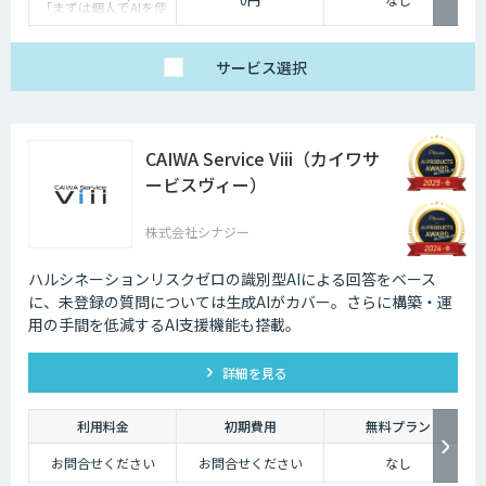
「まずは個人でAIを使
い倒したい」方に
・1名様利用
・AIチャット無制限
で、日々の壁打ちや調
サービス
選択
査を効率化
※AIスライド作成など
一部機能制限あり
スタンダードプラン
30,000円
CAIWA Service Viii（カイワサ
「チームで業務を劇的
に変えたい」方に
ービスヴィー）
・5名様まで一律料金
で使い放題
・全機能制限なし！ AI
株式会社シナジー
スライドも自動作成
・1名あたり実質6,000
円で、チームの生産性
を最大化
ハルシネーションリスクゼロの識別型AIによる回答をベース
に、未登録の質問については⽣成AIがカバー。さらに構築・運
⽤の⼿間を低減するAI⽀援機能も搭載。
詳細を見る
利用料金
初期費用
無料プラン
お問合せください
お問合せください
なし