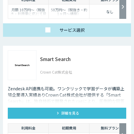
月額 10万円〜（税抜
50万円〜（税抜き・約
なし
き・利用量に応じて見
1ヶ月〜構築）
積り）
サービス
選択
Smart Search
Crown Cat株式会社
Zendesk API連携も可能。ワンクリックで学習データが構築上
場企業導入実績ありCrown Cat株式会社が提供する「Smart
Search」は、独自技術で開発されたragにより、圧倒的な回答
精度を誇るAIチャットボットです。また回答精度が悪い時は管
詳細を見る
理画面から簡単にご自身でチューニングができる、簡単でかつ
高精度な特徴があります。
利用料金
初期費用
無料プラン