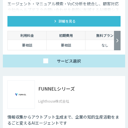
エージェント・マニュアル検索・VoC分析を統合し、顧客対応
や社内ヘルプデスクの問い合わせを劇的に削減するAI検索シス
テムです。特許技術と手厚い伴走支援で、誰でも即座に答えを
詳細を見る
見つけられます。
利用料金
初期費用
無料プラン
要相談
要相談
なし
サービス
選択
FUNNELシリーズ
Lighthouse株式会社
情報収集からアウトプット生成まで、企業の知的生産活動をま
るごと変えるAIエージェントです