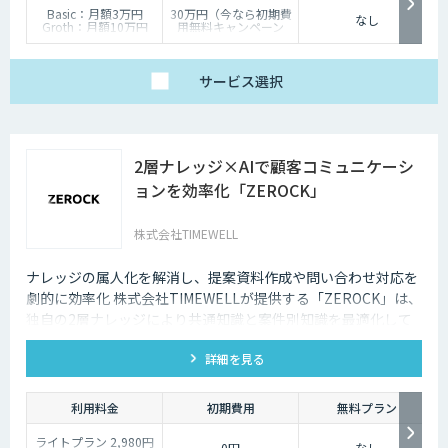
Basic：月額3万円
30万円（今なら初期費
なし
Groth：月額10万円
用無料キャンペーン
Enterprise：月額20万
中）
円
Trial：各プランの半
サービス
選択
額 ３０日間限定
2層ナレッジ×AIで顧客コミュニケーシ
ョンを効率化「ZEROCK」
株式会社TIMEWELL
ナレッジの属人化を解消し、提案資料作成や問い合わせ対応を
劇的に効率化 株式会社TIMEWELLが提供する「ZEROCK」は、
独自の2層ナレッジにより共通知識と案件別知識を最適化して
活用できるAIエージェントです 。資料作成や返信工数を最大
詳細を見る
80%削減し、商談獲得までを自動化します。
利用料金
初期費用
無料プラン
ライトプラン 2,980円
0円
なし