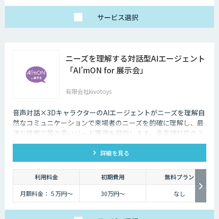
サービス
選択
ニーズを理解する対話型AIエージェント
「AI’mON for 展示会」
有限会社kivotoys
音声対話×3DキャラクターのAIエージェントがニーズを理解自
然なコミュニケーションで来場者のニーズを的確に理解し、最
適な提案で質の高いリード獲得を目指します。多言語対応のス
タッフとして、人件費削減も実現。対話記録の取得・分析で展
詳細を見る
示会後の追客も確実な成果へ。
利用料金
初期費用
無料プラン
月額料金：５万円〜
30万円〜
なし