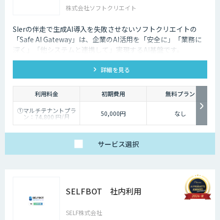
株式会社ソフトクリエイト
SIerの伴走で生成AI導入を失敗させないソフトクリエイトの
「Safe AI Gateway」は、企業のAI活用を「安全に」「業務に
深く」「他システムと連携して」実現するAI基盤です。
kintone・Salesforce連携にも対応します。
詳細を見る
利用料金
初期費用
無料プラン
①マルチテナントプラ
50,000円
なし
ン：74,800 円/月
②スタータープラン：
49,800円/月
③スタンダードプラ
ン：89,800円/月
サービス
選択
④ワイドプラン：
149,800円/月
SELFBOT 社内利用
SELF株式会社