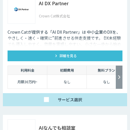
AI DX Partner
Crown Cat株式会社
Crown Catが提供する「AI DX Partner」は 中小企業のDXを、
やさしく・速く・確実に”前進させる伴走支援です。 DX未経験
でも導入しやすく、効果を実感しやすい、小さな一歩から始め
るDX支援サービスです。 AI DX Partnerは、大手企業のDX支援
詳細を見る
で培ったノウハウをベースに、 地方・中小企業のための“現実
的なDX”を設計・実装・運用まで一貫して支援いたします。 私
たちは、コンサル×開発×AIの力で、現場に寄り添った 『ちょ
利用料金
初期費用
無料プラン
うどいいDX』を実現します。
月額30万円~
なし
なし
サービス
選択
AIなんでも相談室