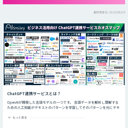
最終更新日: 2026/08/06
ChatGPT連携サービスとは？
OpenAIが開発した言語モデルの一つです。 言語データを解析し理解する
ための人工知能がテキストのパターンを学習してそのパターンを元にテキ
ストを生成したり自然言語のタスクを実行したりすることができます。
ChatGPTの最大の特徴として、人間との自然な対話を模倣することがで
もっと見る
き、多くの企業や研究者によりさまざまな応用分野で活用されています。