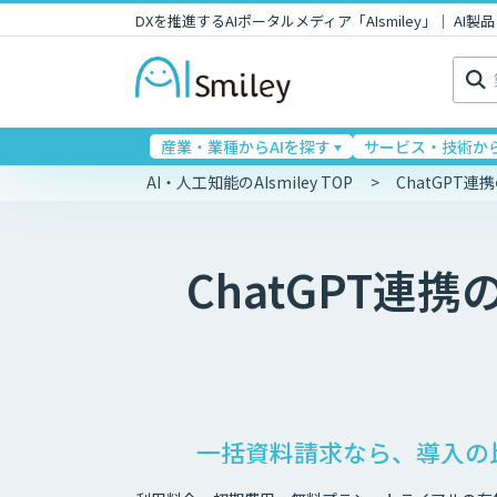
DXを推進するAIポータルメディア「AIsmiley」｜ A
検
索:
産業・業種からAIを探す
サービス・技術から
AI・人工知能のAIsmiley TOP
ChatGPT
ChatGPT連携
一括資料請求なら、導入の