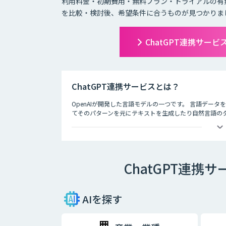
利用料金・初期費用・無料プラン・トライアルの有
を比較・検討後、希望条件に合うものが見つかりま
ChatGPT連携サー
ChatGPT連携サービスとは？
OpenAIが開発した言語モデルの一つです。 言語デー
てそのパターンを元にテキストを生成したり自然言語のタス
徴として、人間との自然な対話を模倣することができ、
す。
ChatGPT連
AIを探す