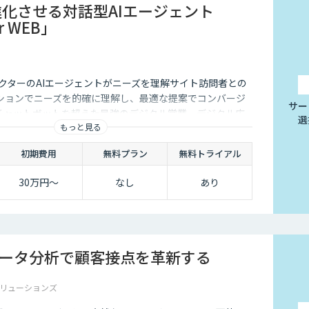
進化させる対話型AIエージェント
or WEB」
クターのAIエージェントがニーズを理解サイト訪問者との
ションでニーズを的確に理解し、最適な提案でコンバージ
サー
チャットボットを超えた最強のデジタル営業、デジタル広
選
もっと見る
初期費用
無料プラン
無料トライアル
30万円〜
なし
あり
データ分析で顧客接点を革新する
リューションズ