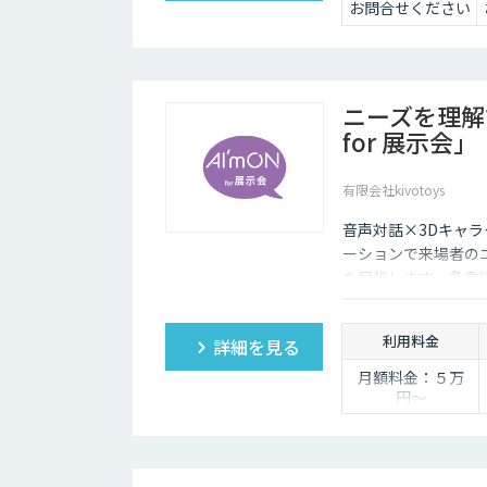
お問合せください
・全機能制限な
し！ AIスライドも
自動作成
・1名あたり実質
6,000円で、チーム
ニーズを理解
の生産性を最大化
for 展示会」
有限会社kivotoys
音声対話×3Dキャラ
ーションで来場者の
を目指します。多言
取得・分析で展示会
利用料金
詳細を見る
月額料金：５万
円〜