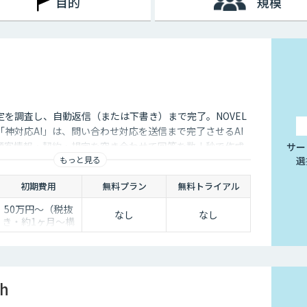
目的
規模
定を調査し、自動返信（または下書き）まで完了。NOVEL
神対応AI」は、問い合わせ対応を送信まで完了させるAI
顧客情報・契約・規定を突き合わせて回答を数十秒で作成
サー
もっと見る
選
き止めかを選べます。
初期費用
無料プラン
無料トライアル
50万円〜（税抜
なし
なし
き・約1ヶ月〜構
築）
ch