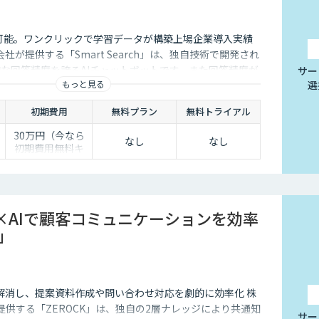
I連携も可能。ワンクリックで学習データが構築上場企業導入実績
式会社が提供する「Smart Search」は、独自技術で開発され
的な回答精度を誇るAIチャットボットです。また回答精度が
サー
もっと見る
選
ら簡単にご自身でチューニングができる、簡単でかつ高精
。
初期費用
無料プラン
無料トライアル
30万円（今なら
なし
なし
初期費用無料キ
0
ャンペーン中）
半
×AIで顧客コミュニケーションを効率
K」
解消し、提案資料作成や問い合わせ対応を劇的に効率化 株
Lが提供する「ZEROCK」は、独自の2層ナレッジにより共通知
サー