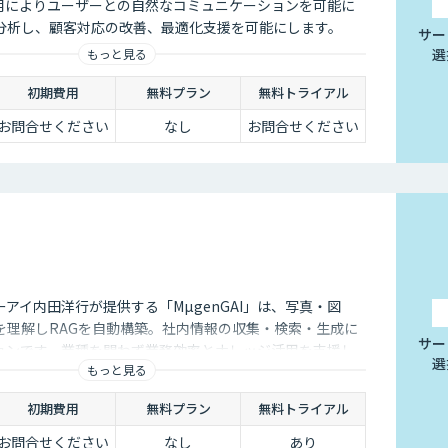
Iの活用によりユーザーとの自然なコミュニケーションを可能に
分析し、顧客対応の改善、最適化支援を可能にします。
サー
選
もっと見る
初期費用
無料プラン
無料トライアル
お問合せください
なし
お問合せください
アイ内田洋行が提供する「MµgenGAI」は、写真・図
を理解しRAGを自動構築。社内情報の収集・検索・生成に
サー
ションです。業種を問わず業務効率とナレッジ活用を支援し
選
もっと見る
初期費用
無料プラン
無料トライアル
お問合せください
なし
あり