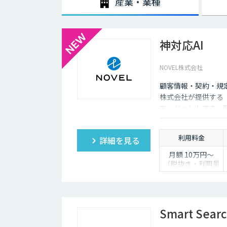
産業・業種
神対応AI
NOVEL株式会社
顧客情報・契約・規
株式会社が提供する「
エージェントです。
し、自動送信か下書
利用料金
詳細を見る
月額 10万円〜
（税抜き・利用量
に応じて見積り）
Smart Sear