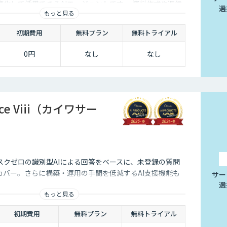
化して活用できるAIエージェントです 。資料作成や返信
選
もっと見る
減し、商談獲得までを自動化します。
初期費用
無料プラン
無料トライアル
0円
なし
なし
vice Viii（カイワサー
スクゼロの識別型AIによる回答をベースに、未登録の質問
カバー。さらに構築・運⽤の⼿間を低減するAI⽀援機能も
サー
選
もっと見る
初期費用
無料プラン
無料トライアル