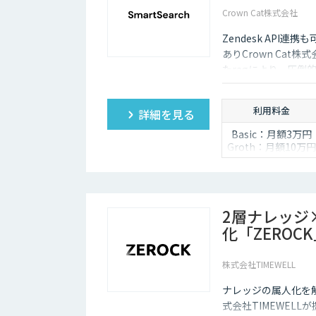
Crown Cat株式会社
Zendesk AP
ありCrown Cat株
たragにより、圧倒
悪い時は管理画面か
度な特徴があります
利用料金
詳細を見る
Basic：月額3万円
Groth：月額10万円
Enterprise：月額2
万円
Trial：各プランの
額 ３０日間限定
2層ナレッジ
化「ZEROC
株式会社TIMEWELL
ナレッジの属人化を
式会社TIMEWEL