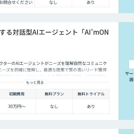
お問合せください
なし
あり
する対話型AIエージェント「AI’mON
クターのAIエージェントがニーズを理解自然なコミュニケ
ニーズを的確に理解し、最適な提案で質の高いリード獲得
サー
語対応のスタッフとして、人件費削減も実現。対話記録の
選
もっと見る
後の追客も確実な成果へ。
初期費用
無料プラン
無料トライアル
30万円〜
なし
あり