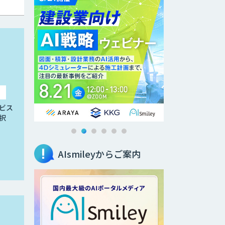
ビス
択
AIsmileyからご案内