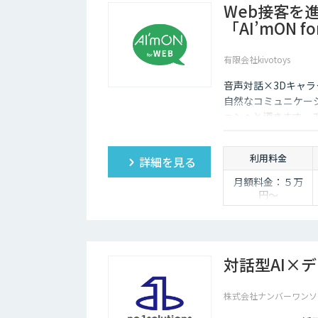
Web接客を
「AI’mON f
有限会社kivotoys
音声対話×3Dキャラ
自然なコミュニケー
ョンへと導きます。
報担当です。
利用料金
詳細を見る
月額料金：５万
円〜
対話型AI×
株式会社ナンバーワンソ