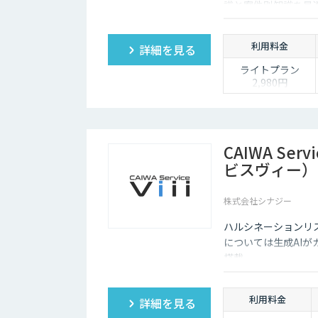
識と案件別知識を最適
工数を最大80%削
利用料金
詳細を見る
ライトプラン
2,980円
「まずは個人でAI
を使い倒したい」
方に
・1名様利用
・AIチャット無制
CAIWA Ser
限で、日々の壁打
ビスヴィー）
ちや調査を効率化
※AIスライド作成
など一部機能制限
株式会社シナジー
あり
ハルシネーションリ
スタンダードプラ
については⽣成AIが
ン 30,000円
搭載。
「チームで業務を
劇的に変えたい」
方に
利用料金
・5名様まで一律
詳細を見る
料金で使い放題