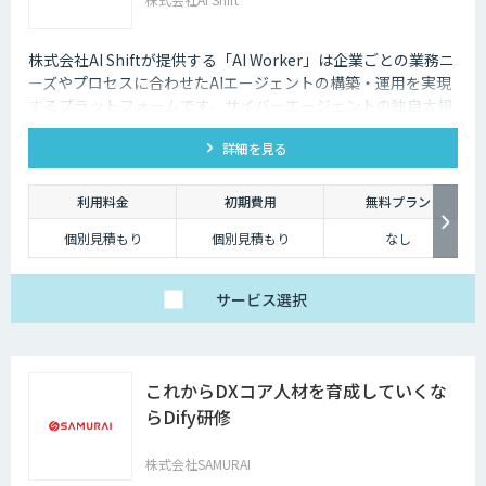
株式会社AI Shiftが提供する「AI Worker」は企業ごとの業務ニ
ーズやプロセスに合わせたAIエージェントの構築・運用を実現
するプラットフォームです。サイバーエージェントの独自大規
模言語モデルの開発知見と、当社の生成AI導入支援の経験を活
詳細を見る
かし開発しました。 当社では、AIエージェントの活用戦略か
ら、導入後の運用や定着まで一気通貫でご支援いたしますの
で、お気軽にご相談ください。
利用料金
初期費用
無料プラン
個別見積もり
個別見積もり
なし
サービス
選択
これからDXコア人材を育成していくな
らDify研修
株式会社SAMURAI