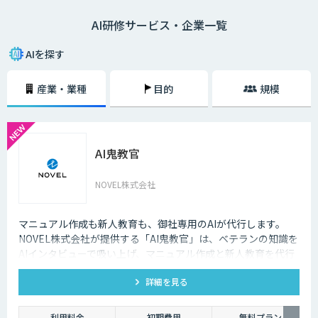
トができない、AIの活用アイデアが出ないなどの課題を解決することで、
AI研修サービス・企業一覧
AIプロジェクトを推進するチームを作ることができるでしょう。
AIを探す
産業・業種
目的
規模
AI鬼教官
NOVEL株式会社
マニュアル作成も新人教育も、御社専用のAIが代行します。
NOVEL株式会社が提供する「AI鬼教官」は、ベテランの知識を
AIインタビューで吸い上げ、マニュアル作成と新人教育を代行
するAI教育係です。24時間・出典つきで新人の質問に答えま
詳細を見る
す。
利用料金
初期費用
無料プラン