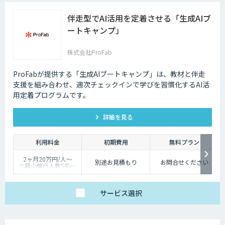
伴走型でAI活用を定着させる「生成AIブ
ートキャンプ」
株式会社ProFab
ProFabが提供する「生成AIブートキャンプ」は、教材と伴走
支援を組み合わせ、週次チェックインで学びを習慣化するAI活
用定着プログラムです。
詳細を見る
利用料金
初期費用
無料プラン
2ヶ月20万円/人〜
別途お見積もり
お問合せください
※最小催行人数5名〜
※対象ツールやカスタ
マイズ有無により料金
は変動
サービス
選択