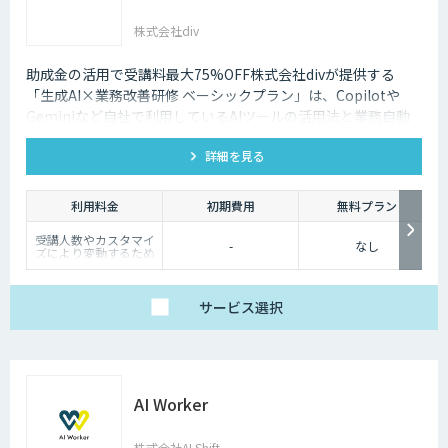
株式会社div
助成金の活用で受講料最大75%OFF株式会社divが提供する
「生成AI×業務改善研修 ベーシックプラン」は、Copilotや
Geminiなど自社で利用しているAIツールの活用法と業務自動
化の考え方をeラーニング+伴走で学べる研修です。
詳細を見る
利用料金
初期費用
無料プラン
受講人数やカスタマイ
-
なし
ズにより変動するため
お問い合わせください
サービス
選択
AI Worker
株式会社AI Shift