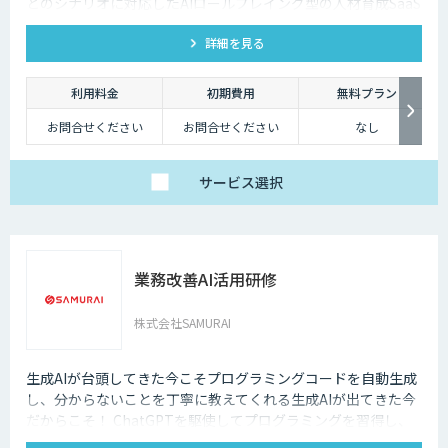
どのシナリオに対応したAIロールプレイング型の人材育成SaaS
です。 AIアバターとの実践トレーニングと動画フィードバック
詳細を見る
により、新人・中途スタッフの早期戦力化と教育の属人化解消
を支援します。
利用料金
初期費用
無料プラン
お問合せください
お問合せください
なし
サービス
選択
業務改善AI活用研修
株式会社SAMURAI
生成AIが台頭してきた今こそプログラミングコードを自動生成
し、分からないことを丁寧に教えてくれる生成AIが出てきた今
だからこそ！ ChatGPTを駆使してプログラミングを習得し、
業務改善のケーススタディを学んでいく本質的な研修を是非！