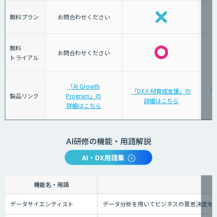
無料プラン
お問合わせください
無料
お問合わせください
トライアル
「AI Growth
「
「DX人材育成支援」の
製品リンク
Program」の
詳細はこちら
詳細はこちら
AI研修の機能・用語解説
AI・DX用語集
機能名・用語
データサイエンティスト
データ分析を用いてビジネスの意思決定を