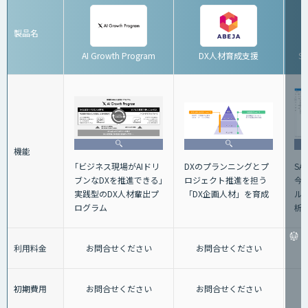
製品名
AI Growth Program
DX人材育成支援
S
機能
DXのプランニングとプ
S
｢ビジネス現場がAIドリ
ロジェクト推進を担う
今
ブンなDXを推進できる｣
「DX企画人材」を育成
ル
実践型のDX人材輩出プ
析
ログラム
利用料金
お問合せください
お問合せください
初期費用
お問合せください
お問合せください