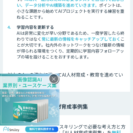
い、データ分析やAI構築を進めていきます。
ポイントは、
小さな課題から始めてAIプロジェクトを実行する練習を重
ねることです。
学習内容を更新する
AIは非常に変化が早い分野であるため、一度学習したら終
わりではなく
常に最新の情報をキャッチアップしておく
こ
とが大切です。
社内外のネットワークをつなげ最新の情報
が得られる環境をつくり、定期的に学習内容フォローアッ
プの場を設けることをおすすめします。
以上の4つの流れに沿ってAI人材育成・教育を進めてい
×
きましょう。
AI人材育成事例集
アイスマイリーでは、リスキリングで必要な考え方と方
法論をまとめたWeb雑誌「AI人材育成事例集」を
無料