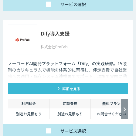
サービス
選択
Dify導入支援
株式会社ProFab
ノーコードAI開発プラットフォーム「Dify」の実践研修。15段
階のカリキュラムで機能を体系的に習得し、伴走支援で自社業
務への適用・既存システム連携までサポート。現場で実際に動
くAIツールを自分たちで作れる状態を目指します。
詳細を見る
利用料金
初期費用
無料プラン
別途お見積もり
別途お見積もり
お問合せください
サービス
選択