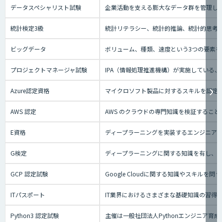
データスペシャリスト試験
企業活動を支える膨大なデータ群を管理し
統計検定3級
統計リテラシー、統計的推論、統計的思考の
ビッグデータ
ボリューム、種類、速度という3つの要素を
プロジェクトマネージャ試験
IPA（情報処理推進機構）が実施している
Azure認定資格
マイクロソフト製品に対するスキルを認定す
AWS 認定
AWS のクラウドの専門知識を検証するこ
E資格
ディープラーニングを実装するエンジニアの
G検定
ディープラーニングに関する知識を有し、
GCP 認定試験
Google Cloudに関する知識やスキ
ITパスポート
IT業界におけるさまざまな基礎知識の習得
Python3 認定試験
主催は一般社団法人Pythonエンジニア