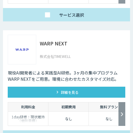
いたします。
詳しくは営業担当まで
お問い合わせくださ
い。
サービス
選択
WARP NEXT
株式会社TIMEWELL
現役AI開発者による実践型AI研修。3ヶ月の集中プログラム
WARP NEXTをご用意。環境に合わせたカスタマイズ対応。
詳細を見る
利用料金
初期費用
無料プラン
1day研修：現状維持
なし
なし
（個別見積）
スタンダードプラン：
1名25万円〜（10名以
上より可能）