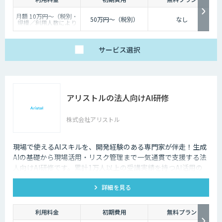
月額 10万円〜（税別・
50万円〜（税別）
なし
規模／利用人数により
個別見積）
サービス
選択
アリストルの法人向けAI研修
株式会社アリストル
現場で使えるAIスキルを、開発経験のある専門家が伴走！生成
AIの基礎から現場活用・リスク管理まで一気通貫で支援する法
人向けAI研修です。累計1万人以上の受講実績を持つAI活用の
専門家が、貴社の課題に合わせた研修を設計し、現場でのAI定
詳細を見る
着を伴走します。
利用料金
初期費用
無料プラン