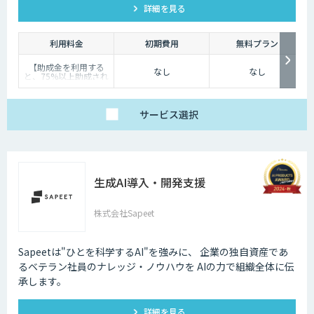
詳細を見る
利用料金
初期費用
無料プラン
【助成金を利用する
なし
なし
と、75%以上助成され
ます！】
定価は396,000円（税
込）ですが、厚生労働
省の人材開発支援助成
サービス
選択
金「事業展開等リスキ
リング支援コース」を
利用すると、 実質負担
額おひとり様87,480円
（税込）で受講が可能
です。※中小企業の場
合
生成AI導入・開発支援
株式会社Sapeet
Sapeetは"ひとを科学するAI"を強みに、 企業の独自資産であ
るベテラン社員のナレッジ・ノウハウを AIの力で組織全体に伝
承します。
詳細を見る