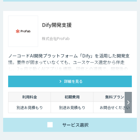
Dify開発支援
株式会社ProFab
ノーコードAI開発プラットフォーム「Dify」を活用した開発支
援。要件が固まっていなくても、ユースケース選定から伴走
し、2ヶ月で動くAIアプリを構築。研修との連携で、開発後の
内製化・自走までサポートします。
詳細を見る
利用料金
初期費用
無料プラン
別途お見積もり
別途お見積もり
お問合せください
サービス
選択