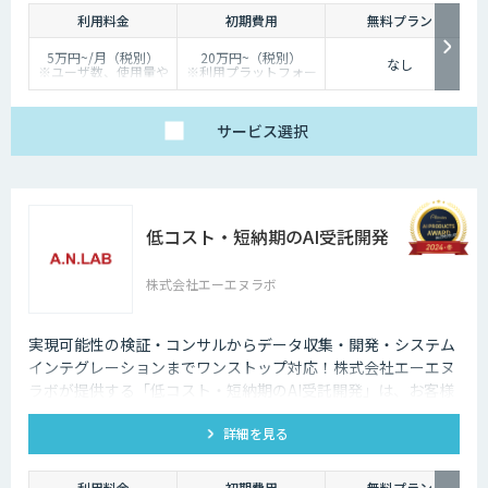
利用料金
初期費用
無料プラン
5万円~/月（税別）
20万円~（税別）
なし
※ユーザ数、使用量や
※利用プラットフォー
カスタマイズ要望に応
ムや必要なチューニン
じて変動します。
グの量によって別途見
積となります。
サービス
選択
低コスト・短納期のAI受託開発
株式会社エーエヌラボ
実現可能性の検証・コンサルからデータ収集・開発・システム
インテグレーションまでワンストップ対応！株式会社エーエヌ
ラボが提供する「低コスト・短納期のAI受託開発」は、お客様
のニーズにピッタリ合った画像AIソリューション開発します。
詳細を見る
200件以上の実績。無料トライアルもあり、初めての方でも安
心してお任せください！
利用料金
初期費用
無料プラン