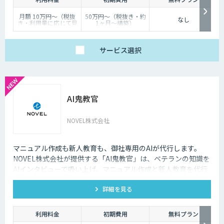
月額 10万円〜（税抜
50万円〜（税抜き・約
なし
き・利用量に応じて見
1ヶ月〜構築）
積り）
サービス
選択
AI鬼教官
NOVEL株式会社
マニュアル作成も新人教育も、御社専用のAIが代行します。
NOVEL株式会社が提供する「AI鬼教官」は、ベテランの知識を
AIインタビューで吸い上げ、マニュアル作成と新人教育を代行
するAI教育係です。24時間・出典つきで新人の質問に答えま
詳細を見る
す。
利用料金
初期費用
無料プラン