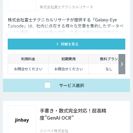
株式会社富士テクニカルリサーチ
【アドバンス】
ベーシックの機能に加
え、基本的なカスタマ
イズ（辞書構築・AI学
株式会社富士テクニカルリサーチが提供する「Galaxy-Eye
習）に対応したプラ
Episode」は、社内に点在する様々な文書を集約したデータベ
ン。
個社最適化すること
ースを構築し、社内文書の検索・文書の自動生成が可能なロー
で、複雑な図表や画像
カル対応文書管理AIシステムです。
が含まれたドキュメン
トの構造化処理が可能
詳細を見る
です。
【プレミアム】
アドバンスの内容に加
利用料金
初期費用
無料プラン
え、より高度なカスタ
マイズ（高精度AI学
お問合せください
お問合せください
なし
習・フォロー支援）に
対応するプラン。
販売サービス連携やオ
ンプレミス環境への対
応など、個別要件に柔
サービス
選択
軟にお応えします。
ベーシックプランは、
月額25万円（税別）～
にてご提供しておりま
す。
手書き・数式完全対応！超高精
詳しくはお問い合わせ
ください。
度”GenAI OCR”
ジンベイ株式会社