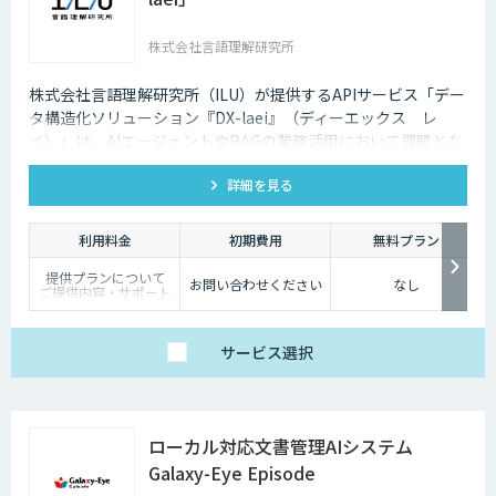
株式会社言語理解研究所
株式会社言語理解研究所（ILU）が提供するAPIサービス「デー
タ構造化ソリューション『DX-laei』（ディーエックス レ
イ）」は、AIエージェントやRAGの業務活用において課題とな
る「回答精度の低さ」や「利用者にプロンプト知識が求められ
詳細を見る
る」といった運用上の問題に対し、日本語に特化した自然言語
処理技術でアプローチします。 「DX-laei」は、ドキュメント
の構造化処理に加え、ユーザーの質問意図を意味的に再構成
利用料金
初期費用
無料プラン
し、最適な検索クエリへ変換する機能を備えています。これに
提供プランについて
より、生成AIの精度を左右する“入力精度”と“検索対象の整
お問い合わせください
なし
ご提供内容・サポート
備”の両面から、RAGやAIエージェントの回答品質を向上させ
範囲の違いに応じて、
以下の3プランをご用
ます。
意しています。
サービス
選択
【ベーシック】
汎用的な高精度ドキュ
メント構造化および検
索クエリ生成APIをご
利用いただけるプラ
ン。
ローカル対応文書管理AIシステム
DX-laeiの基本的な機能
を、高精度でありなが
Galaxy-Eye Episode
らコストを抑えてご利
用いただけます。