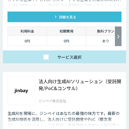
る自社課題やゴール、進捗状況を客観的に診断・アドバイスす
るサービスです
詳細を見る
利用料金
初期費用
無料プラン
0円
0円
あり
サービス
選択
法人向け生成AIソリューション（受託開
発/PoC&コンサル）
ジンベイ株式会社
生成AIを現場に、ジンベイはあなたの最強の味方です。最新の
生成AI技術を活用し、法人向けに受託開発やPoC（概念実
証）、コンサルティングを提供。業務課題の特定から解決策の