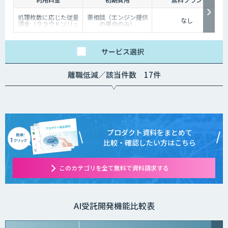
処理枚数に応じた従量
要相談（エンジン提供
なし
課金（クラウドソリュ
の場合のみ）
ーション）、オンプレ
ミス対応、エンジンの
一括提供など、ご要望
に応じて柔軟に対応し
サービス
選択
ます。データ処理のみ
希望する場合は、目安
として写真一枚あたり
離職低減／該当件数 17件
数円程度とお考えくだ
さい。
プロダクト資料をまとめて
比較・確認したい方はこちら
このカテゴリを全て無料で資料請求する
AI受託開発機能比較表