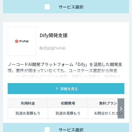
サービス
選択
Dify開発支援
株式会社ProFab
ノーコードAI開発プラットフォーム「Dify」を活用した開発支
援。要件が固まっていなくても、ユースケース選定から伴走
し、2ヶ月で動くAIアプリを構築。研修との連携で、開発後の
内製化・自走までサポートします。
詳細を見る
利用料金
初期費用
無料プラン
別途お見積もり
別途お見積もり
お問合せください
サービス
選択