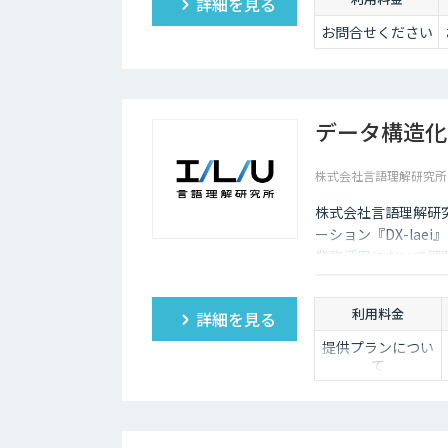
詳細を見る
お問合せください
データ構造化ソ
株式会社言語理解研究所
株式会社言語理解研究
ーション『DX-lae
業務活用において課
が求められる」とい
技術でアプローチしま
利用料金
詳細を見る
ユーザーの質問意図
備えています。これに
提供プランについ
て
整備”の両面から、R
ご提供内容・サポ
ート範囲の違いに
応じて、以下の3
プランをご用意し