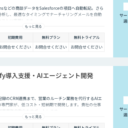
Teamsなどの商談データをSalesforceの項目へ自動転記。さら
が分析し、最適なタイミングでナーチャリングメールを自動
サー
低コストに実現します。
選
もっと見る
初期費用
無料プラン
無料トライアル
お問合せください
お問合せください
お問合せください
ify導入支援・AIエージェント開発
録のCRM連携まで、営業のルーチン業務を代行するAIエ
yの専門家が、低コスト・短納期で開発します。貴社の仕事
サー
営業業務自動化をサポートします。
選
もっと見る
初期費用
無料プラン
無料トライアル