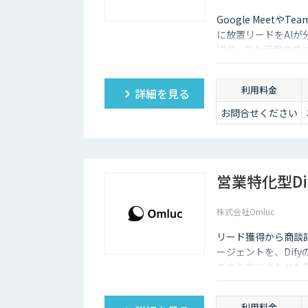
Google Meetや
に放置リードをAI
送信。Dify活用で
利用料金
詳細を見る
お問合せください
営業特化型D
株式会社Omluc
リード獲得から商談記
ージェントを、Dif
のやり方に合わせた
利用料金