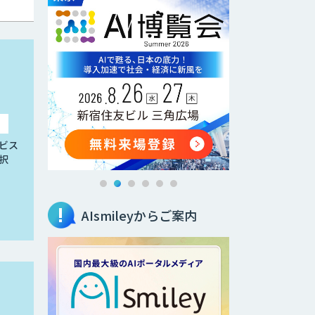
ビス
択
AIsmileyからご案内