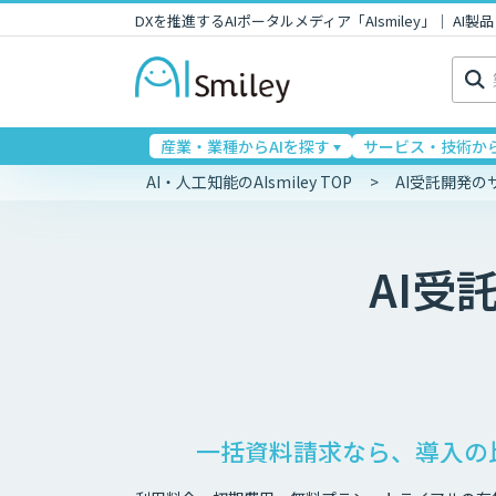
DXを推進するAIポータルメディア「AIsmiley」｜ A
検
索:
産業・業種からAIを探す
サービス・技術から
AI・人工知能のAIsmiley TOP
AI受託開発
AI受
一括資料請求なら、導入の