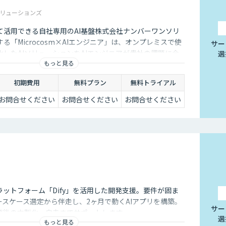
リューションズ
て活用できる自社専用のAI基盤株式会社ナンバーワンソリ
る「Microcosm×AIエンジニア」は、オンプレミスで使
サー
したAIソリューションをAIエンジニアが貴社の課題に合
選
もっと見る
するサービスです。社内に眠るデータを「会社の資産」と
ることができます。
初期費用
無料プラン
無料トライアル
お問合せください
お問合せください
お問合せください
ラットフォーム「Dify」を活用した開発支援。要件が固ま
ースケース選定から伴走し、2ヶ月で動くAIアプリを構築。
サー
発後の内製化・自走までサポートします。
選
もっと見る