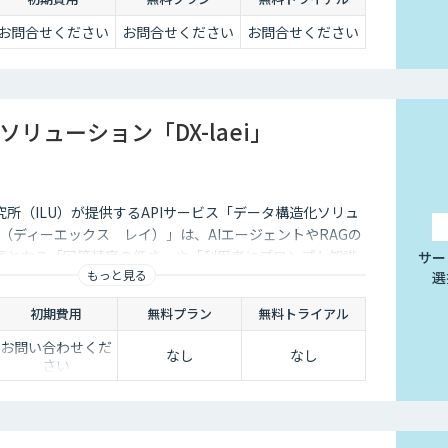
お問合せください
お問合せください
お問合せください
リューション「DX-laei」
所（ILU）が提供するAPIサービス「データ構造化ソリュ
i』（ディーエックス レイ）」は、AIエージェントやRAGの
題となる「回答精度の低さ」や「利用者にプロンプト知識
サー
もっと見る
選
った運用上の問題に対し、日本語に特化した自然言語処理
す。 「DX-laei」は、ドキュメントの構造化処理に加え、
初期費用
無料プラン
無料トライアル
を意味的に再構成し、最適な検索クエリへ変換する機能を
より、生成AIの精度を左右する“入力精度”と“検索対象の
お問い合わせくだ
なし
なし
さい
AGやAIエージェントの回答品質を向上させます。