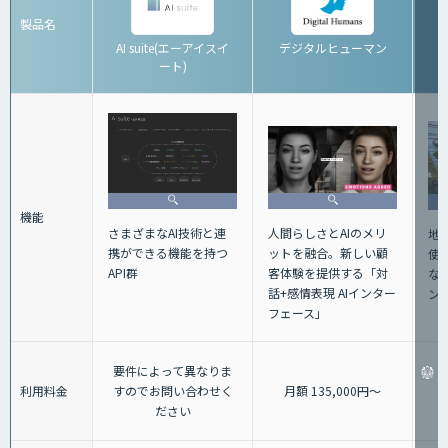
製品名
AI suite(エーアイスイ
デジタルヒューマン
ート)
機能
さまざまなAI技術と連
人間らしさとAIのメリ
地
携ができる機能を持つ
ットを融合。新しい顧
使
API群
客体験を提供する「対
な
話+感情表現 AIインター
ン
フェース」
要件によって異なりま
利用料金
すのでお問い合わせく
月額 135,000円〜
ださい