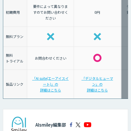
要件によって異なりま
デ
初期費用
すのでお問い合わせく
0円
貴
ださい
無料プラン
無料
お問合わせください
トライアル
「AI suite(エーアイスイ
「デジタルヒューマ
製品リンク
ート)」の
ン」の
詳細はこちら
詳細はこちら
AIsmiley編集部