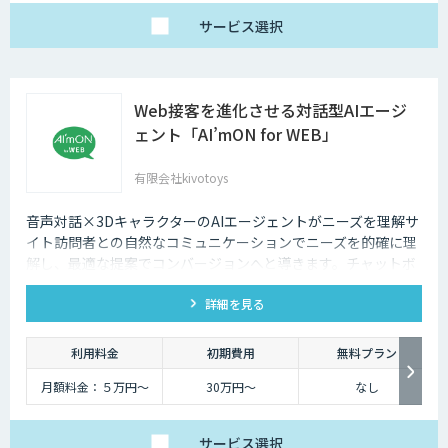
サービス
選択
Web接客を進化させる対話型AIエージ
ェント「AI’mON for WEB」
有限会社kivotoys
音声対話×3DキャラクターのAIエージェントがニーズを理解サ
イト訪問者との自然なコミュニケーションでニーズを的確に理
解し、最適な提案でコンバージョンへと導きます。チャットボ
ットを超えた最強のデジタル営業、デジタル広報担当です。
詳細を見る
利用料金
初期費用
無料プラン
月額料金：５万円〜
30万円〜
なし
サービス
選択