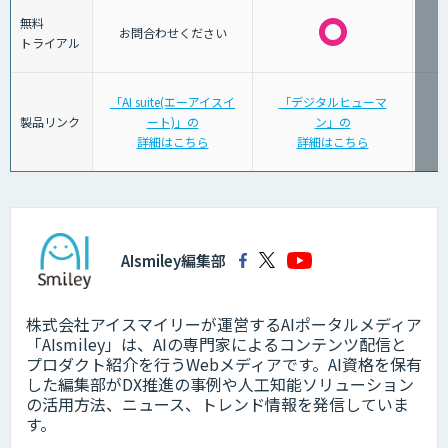
無料
お問合わせください
トライアル
「AI suite(エーアイスイ
「デジタルヒューマ
製品リンク
ート)」の
ン」の
詳細はこちら
詳細はこちら
AIsmiley編集部
株式会社アイスマイリーが運営するAIポータルメディア
「AIsmiley」は、AIの専門家によるコンテンツ配信と
プロダクト紹介を行うWebメディアです。AI資格を保有
した編集部がDX推進の事例や人工知能ソリューション
の活用方法、ニュース、トレンド情報を発信していま
す。