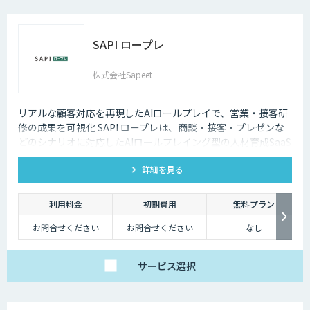
SAPI ロープレ
株式会社Sapeet
リアルな顧客対応を再現したAIロールプレイで、営業・接客研
修の成果を可視化 SAPI ロープレは、商談・接客・プレゼンな
どのシナリオに対応したAIロールプレイング型の人材育成SaaS
です。 AIアバターとの実践トレーニングと動画フィードバック
詳細を見る
により、新人・中途スタッフの早期戦力化と教育の属人化解消
を支援します。
利用料金
初期費用
無料プラン
お問合せください
お問合せください
なし
サービス
選択