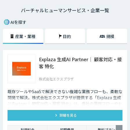
バーチャルヒューマンサービス・企業一覧
AIを探す
産業・業種
目的
規模
Explaza 生成AI Partner｜ 顧客対応・接
客 特化
株式会社エクスプラザ
既存ツールやSaaSで解決できない複雑な業務フローも、柔軟な
開発で解決。株式会社エクスプラザが提供する「Explaza 生成
AI Partner｜ 顧客対応・接客 特化」は、貴社の業務フローやセ
キュリティ基準に合わせて、最適な顧客対応AIシステムを設
詳細を見る
計・構築する「技術パートナー」として、SaaSでは対応できな
い独自データの連携や、既存システムへの組み込みなど、現場
の課題解決にコミットします。
利用料金
初期費用
無料プラン