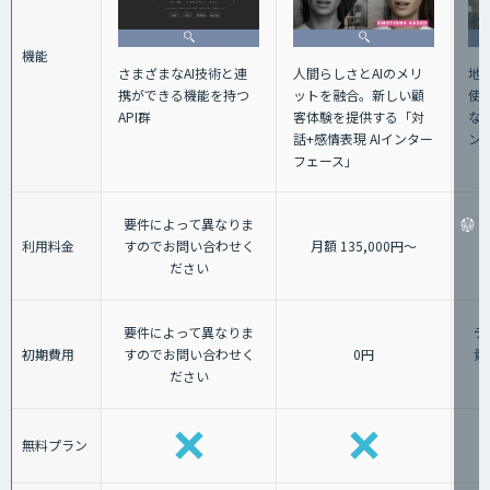
機能
さまざまなAI技術と連
人間らしさとAIのメリ
地
携ができる機能を持つ
ットを融合。新しい顧
使
API群
客体験を提供する「対
な
話+感情表現 AIインター
ン
フェース」
要件によって異なりま
利用料金
すのでお問い合わせく
月額 135,000円〜
ださい
要件によって異なりま
デ
初期費用
すのでお問い合わせく
0円
貴
ださい
無料プラン