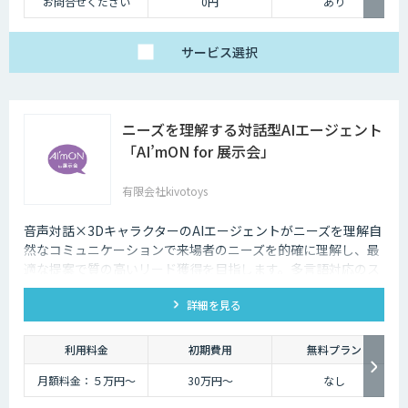
お問合せください
0円
あり
サービス
選択
ニーズを理解する対話型AIエージェント
「AI’mON for 展示会」
有限会社kivotoys
音声対話×3DキャラクターのAIエージェントがニーズを理解自
然なコミュニケーションで来場者のニーズを的確に理解し、最
適な提案で質の高いリード獲得を目指します。多言語対応のス
タッフとして、人件費削減も実現。対話記録の取得・分析で展
詳細を見る
示会後の追客も確実な成果へ。
利用料金
初期費用
無料プラン
月額料金：５万円〜
30万円〜
なし