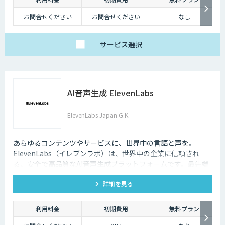
お問合せください
お問合せください
なし
サービス
選択
AI音声生成 ElevenLabs
ElevenLabs Japan G.K.
あらゆるコンテンツやサービスに、世界中の言語と声を。
ElevenLabs（イレブンラボ）は、世界中の企業に信頼され
る、安全で高品質なAI音声生成プラットフォームです。最先端
の技術で自然な音声を生成し、多言語対応やボイスクローニン
詳細を見る
グ機能も、悪用を防ぐ倫理的ガードレールの中で提供します。
利用料金
初期費用
無料プラン