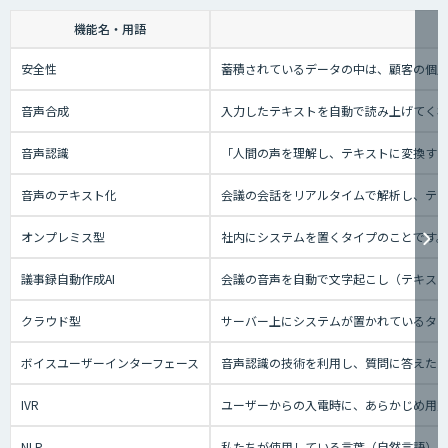
機能名・用語
安全性
蓄積されているデータの中は、顧客の個人
音声合成
入力したテキストを自動で読み上げてく
音声認識
「人間の声を理解し、テキストに変換する技
音声のテキスト化
会議の会話をリアルタイムで解析し、テ
オンプレミス型
社内にシステムを置くタイプのことです
議事録自動作成AI
会議の音声を自動で文字起こし（テキスト
クラウド型
サーバー上にシステムが置かれているタイプ
ボイスユーザーインターフェース
音声認識の技術を利用し、質問に答えたり、テ
IVR
ユーザーからの入電時に、あらかじめ用
NLP
私たちが使用している言葉（自然言語）