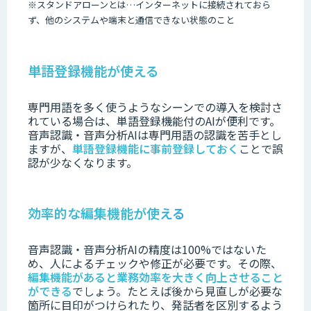
※
スタンドアローンとは
…
インターネットに接続されておら
ず、他のシステムや端末と通信できない状態のこと
単語登録機能が使える
専門用語を多く使うようなシーンでの導入を検討さ
れている場合は、単語登録機能付のAIが便利です。
音声認識・音声分析AIは専門用語の認識を苦手とし
ますが、
単語登録機能に事前登録しておく
ことで誤
認が少なくなります。
効率的な編集機能が使える
音声認識・音声分析AIの精度は100%ではないた
め、人によるチェックや修正が必要です。
その際、
編集機能があると業務効率を大きく向上させること
ができる
でしょう。
たとえば後から見直しが必要な
箇所に目印がつけられたり、発話者を区別するよう