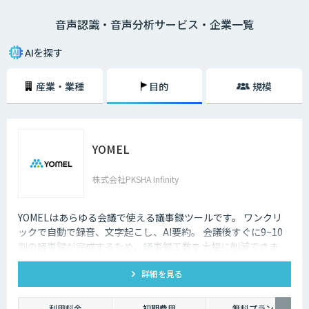
ーの内容、市役所では日本在住の方に書類の記述方法、コールセンターで
音声認識・音声分析サービス・企業一覧
はお客様との通話記録を自動的にテキスト化するなど様々な場面で活用で
きます。
AIを探す
産業・業種
目的
規模
YOMEL
株式会社PKSHA Infinity
YOMELはあらゆる会議で使える議事録ツールです。 ワンクリ
ックで自動で録音、文字起こし、AI要約。 会議後すぐに9~10
割の議事録が完成するため、議事録工数を大幅に削減できま
す。
詳細を見る
利用料金
初期費用
無料プラン