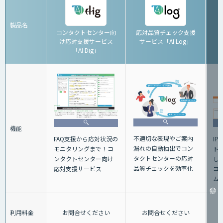
製品名
コンタクトセンター向
応対品質チェック支援
け応対支援サービス
サービス「AI Log」
「AI Dig」
機能
不適切な表現やご案内
FAQ支援から応対状況の
IP
漏れの自動抽出でコン
モニタリングまで！コ
ト
タクトセンターの応対
ンタクトセンター向け
し
品質チェックを効率化
応対支援サービス
コ
ム
利用料金
お問合せください
お問合せください