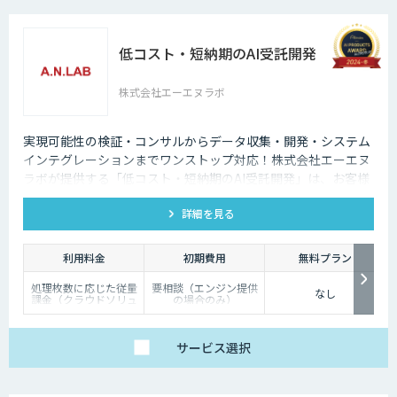
低コスト・短納期のAI受託開発
株式会社エーエヌラボ
実現可能性の検証・コンサルからデータ収集・開発・システム
インテグレーションまでワンストップ対応！株式会社エーエヌ
ラボが提供する「低コスト・短納期のAI受託開発」は、お客様
のニーズにピッタリ合った画像AIソリューション開発します。
詳細を見る
200件以上の実績。無料トライアルもあり、初めての方でも安
心してお任せください！
利用料金
初期費用
無料プラン
処理枚数に応じた従量
要相談（エンジン提供
なし
課金（クラウドソリュ
の場合のみ）
ーション）、オンプレ
ミス対応、エンジンの
一括提供など、ご要望
に応じて柔軟に対応し
サービス
選択
ます。データ処理のみ
希望する場合は、目安
として写真一枚あたり
数円程度とお考えくだ