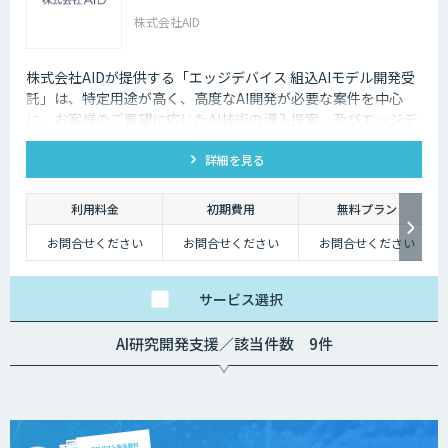
株式会社AID
株式会社AIDが提供する「エッジデバイス 組込AIモデル開発受
託」は、特定用途が高く、高度なAI開発が必要な案件を中心
に、お客様のご要望に応じたAI技術の導入提案、及びエッジデ
バイス向けAIアルゴリズムの開発受託を行います。 Nvidia
詳細を見る
Jetson、Raspberry Pi、Google Coral TPU、ソラコム S+
Camera、Panasonic Vieureka等、多様なエッジデバイスに対
応しており、可視光カメラに加え、赤外線、LiDARセンサーの
利用料金
初期費用
無料プラン
活用経験も豊富にございます。
お問合せください
お問合せください
お問合せください
サービス
選択
AI研究開発支援／該当件数 9件