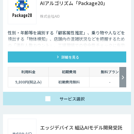
AIアルゴリズム「Package20」
株式会社AID
性別・年齢等を識別する「顧客属性推定」、乗り物や人などを
検出する「物体検知」、店舗内の混雑状況などを把握するため
の「滞在人数カウント」、工場現場での安全性チェックに有効
な「ヘルメット検知」など、 様々な商用シーンで活用いただけ
詳細を見る
るAIアルゴリズム20種をパッケージ化して提供しています。ご
利用は、ソラコム製AIカメラ「S+ Camera」にAIアルゴリズム
「Package20」をインストールいただくだけです。
利用料金
初期費用
無料プラン
9,800円(税込み)
初期費用無料
-
サービス
選択
エッジデバイス 組込AIモデル開発受託