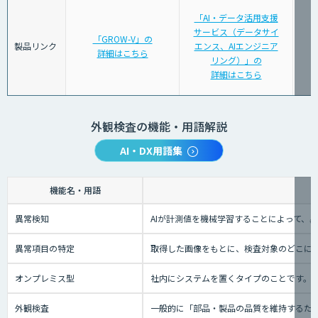
「AI・データ活用支援
サービス（データサイ
「GROW-V」の
製品リンク
エンス、AIエンジニア
詳細はこちら
リング）」の
詳細はこちら
外観検査の機能・用語解説
AI・DX用語集
機能名・用語
異常検知
AIが計測値を機械学習することによって、
異常項目の特定
取得した画像をもとに、検査対象のどこに
オンプレミス型
社内にシステムを置くタイプのことです。
外観検査
一般的に「部品・製品の品質を維持するた