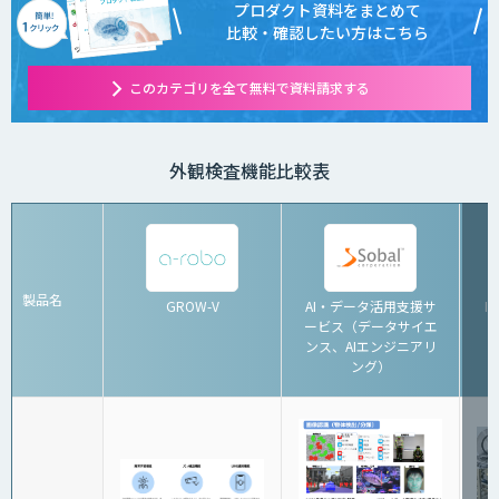
プロダクト資料をまとめて
比較・確認したい方はこちら
このカテゴリを全て無料で資料請求する
外観検査機能比較表
製品名
GROW-V
AI・データ活用支援サ
I
ービス（データサイエ
ンス、AIエンジニアリ
ング）