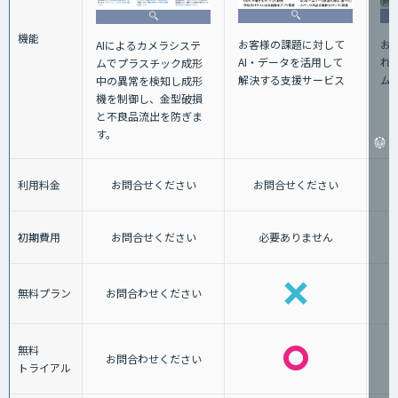
機能
お
お客様の課題に対して
AIによるカメラシステ
れ
AI・データを活用して
ムでプラスチック成形
ム
解決する支援サービス
中の異常を検知し成形
機を制御し、金型破損
と不良品流出を防ぎま
す。
利用料金
お問合せください
お問合せください
初期費用
お問合せください
必要ありません
無料プラン
お問合わせください
無料
お問合わせください
トライアル