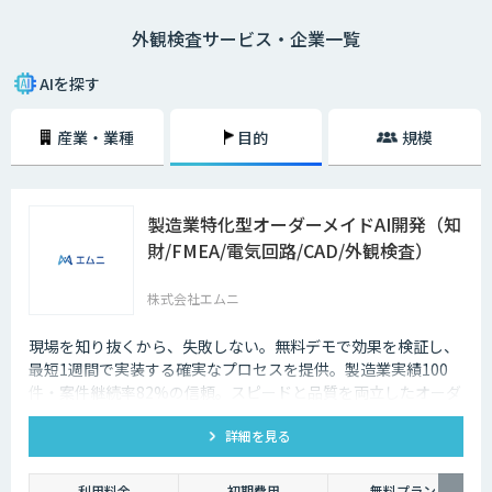
その具体的なシステム構成イメージとしては、まず初めにこれまでの不良
外観検査サービス・企業一覧
画像（もしくは良品画像）などを大量に収集して画像認識モデルの生成を
行います。次に、既存の画像検査機などに対象となる製品の画像を認識さ
せていきます。
AIを探す
そして、画像認識モデルを用いて対象物の画像をAIに判定してもらい、そ
産業・業種
目的
規模
の判定結果を送信していくという流れです。もちろん、異常が見つかれば
即座に察知することができるため、より正確かつスピーディーに外観検査
を進めていくことができます。
製造業特化型オーダーメイドAI開発（知
財/FMEA/電気回路/CAD/外観検査）
株式会社エムニ
現場を知り抜くから、失敗しない。無料デモで効果を検証し、
最短1週間で実装する確実なプロセスを提供。製造業実績100
件・案件継続率82%の信頼。スピードと品質を両立したオーダ
ーメイドAIならエムニ。
詳細を見る
利用料金
初期費用
無料プラン