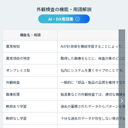
外観検査の機能・用語解説
AI・DX用語集
機能名・用語
異常検知
AIが計測値を機械学習することによって、
異常項目の特定
取得した画像をもとに、検査対象のどこに
オンプレミス型
社内にシステムを置くタイプのことです。
外観検査
一般的に「部品・製品の品質を維持するた
画像処理
製造業などの外観検査では、適切な情報を
教師あり学習
過去の蓄積されたデータからパターンを見
教師なし学習
十分な過去のデータが存在しない場合でも