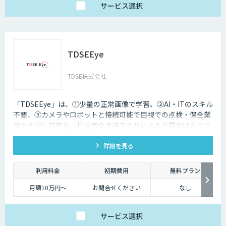
サービス
選択
TDSEEye
TDSE株式会社
「TDSEEye」は、①少量の正常画像で学習、②AI・ITのスキル
不要、③カメラやロボットと接続可能で目視での点検・保全業
務を大幅に効率化。担当者の点検スキルによる品質のばらつき
や属人化を解消します。
詳細を見る
利用料金
初期費用
無料プラン
月額10万円～
お問合せください
なし
サービス
選択