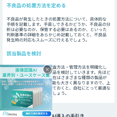
不良品の処置方法を定める
不良品が発生したときの処置方法について、具体的な
手順を記載します。手直しできるかどうか、不良品の分
析は必要なのか、保管する必要はあるのか、といった
判断基準の詳細をあらかじめ記載しておくと、不良品
発生時の対応もスムーズに行えるでしょう。
該当製品を検討
課題目的・検査項目・検査方法・管理方法を明確化し
×
たら、実際に該当する製品を検討していきます。先ほど
もご紹介したように、現在はさまざまな種類の製品が
存在しており、特徴や機能も大きく異なりますので、上
記のポイントを明確化しておくと、自社にとって最適な
製品を選びやすくなるでしょう。
外観検査AI導入の手引き