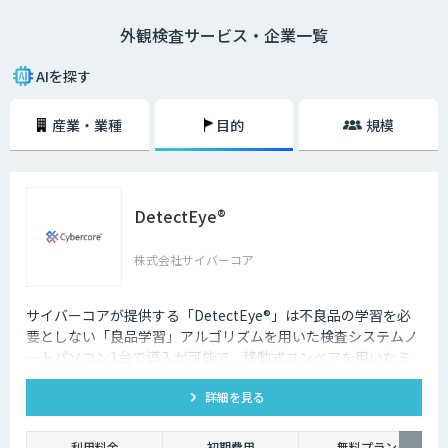
その具体的なシステム構成イメージとしては、まず初めにこれまでの不良
外観検査サービス・企業一覧
画像（もしくは良品画像）などを大量に収集して画像認識モデルの生成を
行います。次に、既存の画像検査機などに対象となる製品の画像を認識さ
せていきます。
AIを探す
そして、画像認識モデルを用いて対象物の画像をAIに判定してもらい、そ
産業・業種
目的
規模
の判定結果を送信していくという流れです。もちろん、異常が見つかれば
即座に察知することができるため、より正確かつスピーディーに外観検査
を進めていくことができます。
DetectEye®
株式会社サイバーコア
サイバーコアが提供する「DetectEye®」は不良品の学習を必
要としない「良品学習」アルゴリズムを用いた検査システムノ
ートパソコン1台で導入が可能で、移動式コンベアを用いたミ
ニマムな構成も可能。特に小〜中規模の事業者様向けで、低コ
詳細を見る
ストでAI検品を導入していただけます。
利用料金
初期費用
無料プラン