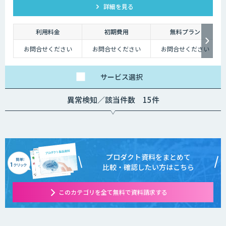
詳細を見る
Jetson、Raspberry Pi、Google Coral TPU、ソラコム S+
Camera、Panasonic Vieureka等、多様なエッジデバイスに対
応しており、可視光カメラに加え、赤外線、LiDARセンサーの
利用料金
初期費用
無料プラン
活用経験も豊富にございます。
お問合せください
お問合せください
お問合せください
サービス
選択
異常検知／該当件数 15件
プロダクト資料をまとめて
比較・確認したい方はこちら
このカテゴリを全て無料で資料請求する