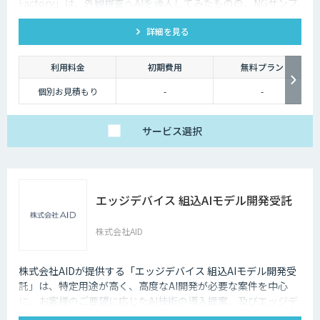
Factory」は、外観検査へAIを導入してみたものの、NGサンプ
ル不足でAIの学習や検証が進まないお客様向けに、少数のNG
詳細を見る
サンプルから多数のNGサンプルを生成するソリューションの
提供を開始しております。
利用料金
初期費用
無料プラン
個別お見積もり
-
-
サービス
選択
エッジデバイス 組込AIモデル開発受託
株式会社AID
株式会社AIDが提供する「エッジデバイス 組込AIモデル開発受
託」は、特定用途が高く、高度なAI開発が必要な案件を中心
に、お客様のご要望に応じたAI技術の導入提案、及びエッジデ
バイス向けAIアルゴリズムの開発受託を行います。 Nvidia