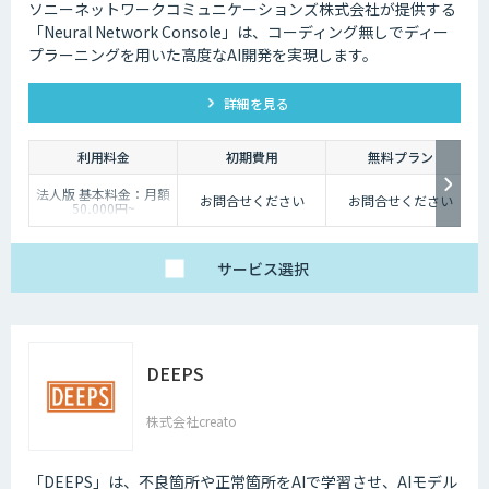
ソニーネットワークコミュニケーションズ株式会社が提供する
「Neural Network Console」は、コーディング無しでディー
プラーニングを用いた高度なAI開発を実現します。
詳細を見る
利用料金
初期費用
無料プラン
法人版 基本料金：月額
お問合せください
お問合せください
50,000円~
サービス
選択
DEEPS
株式会社creato
「DEEPS」は、不良箇所や正常箇所をAIで学習させ、AIモデル