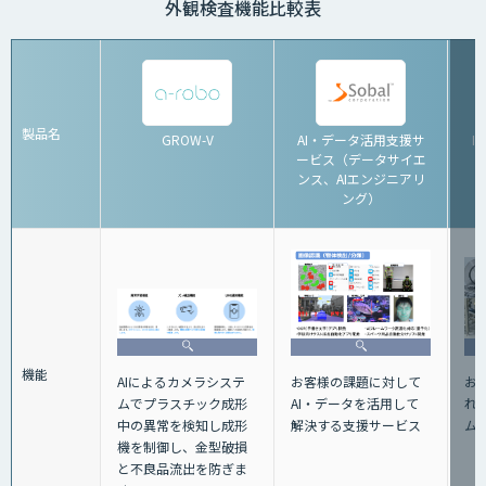
外観検査機能比較表
製品名
GROW-V
AI・データ活用支援サ
I
ービス（データサイエ
ンス、AIエンジニアリ
ング）
機能
お
お客様の課題に対して
AIによるカメラシステ
れ
AI・データを活用して
ムでプラスチック成形
ム
解決する支援サービス
中の異常を検知し成形
機を制御し、金型破損
と不良品流出を防ぎま