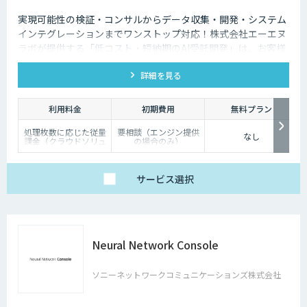
実現可能性の検証・コンサルからデータ収集・開発・システム
インテグレーションまでワンストップ対応！株式会社エーエヌ
ラボが提供する「低コスト・短納期のAI受託開発」は、お客様
のニーズにピッタリ合った画像AIソリューション開発します。
詳細を見る
200件以上の実績。無料トライアルもあり、初めての方でも安
心してお任せください！
利用料金
初期費用
無料プラン
処理枚数に応じた従量
要相談（エンジン提供
なし
課金（クラウドソリュ
の場合のみ）
ーション）、オンプレ
ミス対応、エンジンの
一括提供など、ご要望
に応じて柔軟に対応し
サービス
選択
ます。データ処理のみ
希望する場合は、目安
として写真一枚あたり
数円程度とお考えくだ
さい。
Neural Network Console
ソニーネットワークコミュニケーションズ株式会社