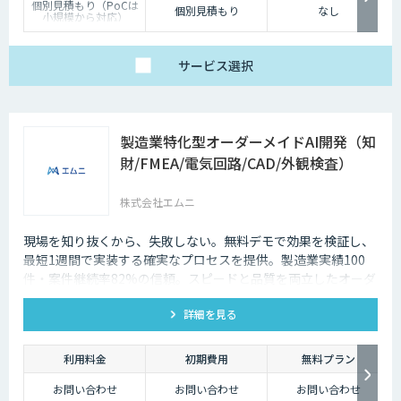
個別見積もり（PoCは
個別見積もり
なし
小規模から対応）
サービス
選択
製造業特化型オーダーメイドAI開発（知
財/FMEA/電気回路/CAD/外観検査）
株式会社エムニ
現場を知り抜くから、失敗しない。無料デモで効果を検証し、
最短1週間で実装する確実なプロセスを提供。製造業実績100
件・案件継続率82%の信頼。スピードと品質を両立したオーダ
ーメイドAIならエムニ。
詳細を見る
利用料金
初期費用
無料プラン
お問い合わせ
お問い合わせ
お問い合わせ