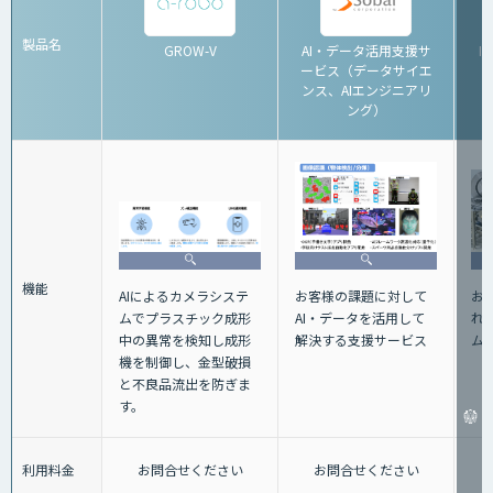
製品名
GROW-V
AI・データ活用支援サ
I
ービス（データサイエ
ンス、AIエンジニアリ
ング）
機能
お
お客様の課題に対して
AIによるカメラシステ
れ
AI・データを活用して
ムでプラスチック成形
ム
解決する支援サービス
中の異常を検知し成形
機を制御し、金型破損
と不良品流出を防ぎま
す。
利用料金
お問合せください
お問合せください