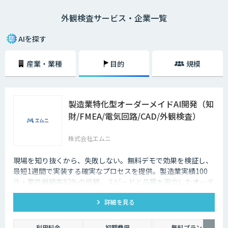
その具体的なシステム構成イメージとしては、まず初めにこれまでの不良
外観検査サービス・企業一覧
画像（もしくは良品画像）などを大量に収集して画像認識モデルの生成を
行います。次に、既存の画像検査機などに対象となる製品の画像を認識さ
せていきます。
AIを探す
そして、画像認識モデルを用いて対象物の画像をAIに判定してもらい、そ
産業・業種
目的
規模
の判定結果を送信していくという流れです。もちろん、異常が見つかれば
即座に察知することができるため、より正確かつスピーディーに外観検査
を進めていくことができます。
製造業特化型オーダーメイドAI開発（知
財/FMEA/電気回路/CAD/外観検査）
株式会社エムニ
現場を知り抜くから、失敗しない。無料デモで効果を検証し、
最短1週間で実装する確実なプロセスを提供。製造業実績100
件・案件継続率82%の信頼。スピードと品質を両立したオーダ
ーメイドAIならエムニ。
詳細を見る
利用料金
初期費用
無料プラン