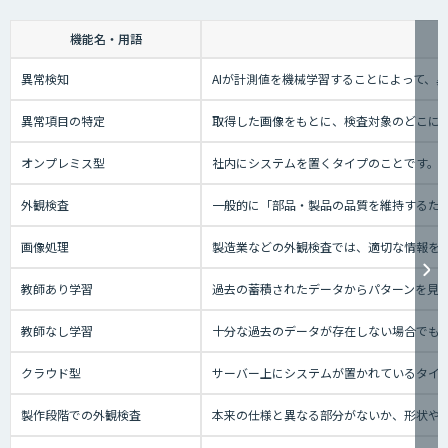
機能名・用語
異常検知
AIが計測値を機械学習することによって、
異常項目の特定
取得した画像をもとに、検査対象のどこに
オンプレミス型
社内にシステムを置くタイプのことです。
外観検査
一般的に「部品・製品の品質を維持するた
画像処理
製造業などの外観検査では、適切な情報を
教師あり学習
過去の蓄積されたデータからパターンを見
教師なし学習
十分な過去のデータが存在しない場合でも
クラウド型
サーバー上にシステムが置かれているタイプの
製作段階での外観検査
本来の仕様と異なる部分がないか、形状や