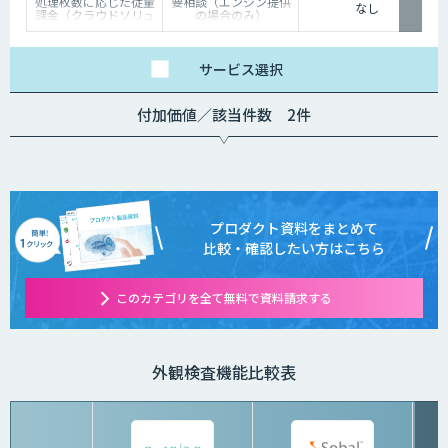
処理枚数に応じた従量
要相談（エンジン提供
なし
課金（クラウドソリュ
の場合のみ）
ーション）、オンプレ
ミス対応、エンジンの
一括提供など、ご要望
に応じて柔軟に対応し
サービス
選択
ます。データ処理のみ
希望する場合は、目安
として写真一枚あたり
付加価値／該当件数 2件
数円程度とお考えくだ
さい。
プロダクト資料をまとめて
比較・確認したい方はこちら
このカテゴリを全て無料で資料請求する
外観検査機能比較表