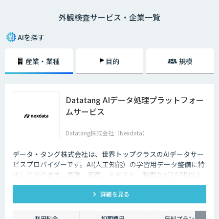
その具体的なシステム構成イメージとしては、まず初めにこれまでの不良
外観検査サービス・企業一覧
画像（もしくは良品画像）などを大量に収集して画像認識モデルの生成を
行います。次に、既存の画像検査機などに対象となる製品の画像を認識さ
せていきます。
AIを探す
そして、画像認識モデルを用いて対象物の画像をAIに判定してもらい、そ
産業・業種
目的
規模
の判定結果を送信していくという流れです。もちろん、異常が見つかれば
即座に察知することができるため、より正確かつスピーディーに外観検査
を進めていくことができます。
Datatang AIデータ処理プラットフォー
ムサービス
Datatang株式会社（Nexdata）
データ・タング株式会社は、世界トップクラスのAIデータサー
ビスプロバイダーです。AI(人工知能）の学習用データ整備に特
化しております。画像、音声、テキスト、動画など2.5PB以上
のアノテーション済みデータを保持、またカスタマイズデータ
詳細を見る
の収集と自動化技術を利用したアノテーションサービスを提供
しております。
利用料金
初期費用
無料プラン