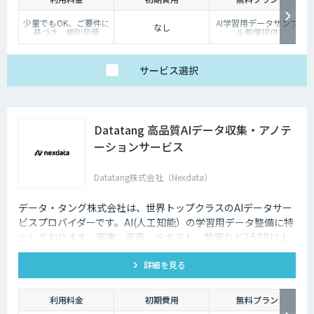
少量でもOK、ご要件に
AI学習用データサンプ
なし
基づき、個別見積
ル無償提供
サービス
選択
Datatang 高品質AIデータ収集・アノテ
ーションサービス
Datatang株式会社（Nexdata）
データ・タング株式会社は、世界トップクラスのAIデータサー
ビスプロバイダーです。AI(人工知能）の学習用データ整備に特
化しております。画像、音声、テキスト、動画など2.5PB以上
のアノテーション済みデータを保持、またカスタマイズデータ
詳細を見る
の収集と自動化技術を利用したアノテーションサービスを提供
しております。
利用料金
初期費用
無料プラン