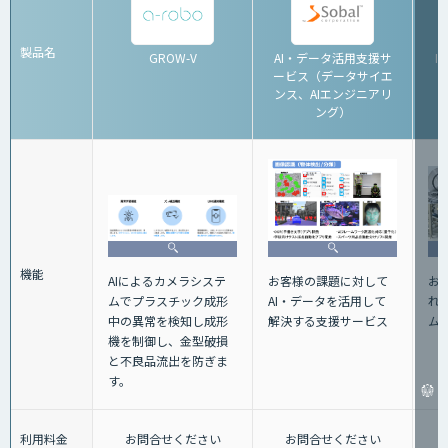
製品名
GROW-V
AI・データ活用支援サ
I
ービス（データサイエ
ンス、AIエンジニアリ
ング）
機能
お
お客様の課題に対して
AIによるカメラシステ
れ
AI・データを活用して
ムでプラスチック成形
ム
解決する支援サービス
中の異常を検知し成形
機を制御し、金型破損
と不良品流出を防ぎま
す。
利用料金
お問合せください
お問合せください