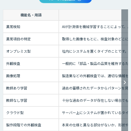
機能名・用語
異常検知
AIが計測値を機械学習することによって、
異常項目の特定
取得した画像をもとに、検査対象のどこに
オンプレミス型
社内にシステムを置くタイプのことです。
外観検査
一般的に「部品・製品の品質を維持するた
画像処理
製造業などの外観検査では、適切な情報を
教師あり学習
過去の蓄積されたデータからパターンを見
教師なし学習
十分な過去のデータが存在しない場合でも
クラウド型
サーバー上にシステムが置かれているタイプの
製作段階での外観検査
本来の仕様と異なる部分がないか、形状や