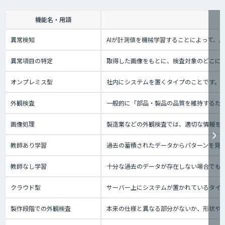
機能名・用語
異常検知
AIが計測値を機械学習することによって、
異常項目の特定
取得した画像をもとに、検査対象のどこに
オンプレミス型
社内にシステムを置くタイプのことです。
外観検査
一般的に「部品・製品の品質を維持するた
画像処理
製造業などの外観検査では、適切な情報を
教師あり学習
過去の蓄積されたデータからパターンを見
教師なし学習
十分な過去のデータが存在しない場合でも
クラウド型
サーバー上にシステムが置かれているタイプの
製作段階での外観検査
本来の仕様と異なる部分がないか、形状や