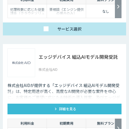
処理枚数に応じた従量
要相談（エンジン提供
なし
課金（クラウドソリュ
の場合のみ）
ーション）、オンプレ
ミス対応、エンジンの
一括提供など、ご要望
に応じて柔軟に対応し
サービス
選択
ます。データ処理のみ
希望する場合は、目安
として写真一枚あたり
数円程度とお考えくだ
さい。
エッジデバイス 組込AIモデル開発受託
株式会社AID
株式会社AIDが提供する「エッジデバイス 組込AIモデル開発受
託」は、特定用途が高く、高度なAI開発が必要な案件を中心
に、お客様のご要望に応じたAI技術の導入提案、及びエッジデ
バイス向けAIアルゴリズムの開発受託を行います。 Nvidia
詳細を見る
Jetson、Raspberry Pi、Google Coral TPU、ソラコム S+
Camera、Panasonic Vieureka等、多様なエッジデバイスに対
応しており、可視光カメラに加え、赤外線、LiDARセンサーの
利用料金
初期費用
無料プラン
活用経験も豊富にございます。