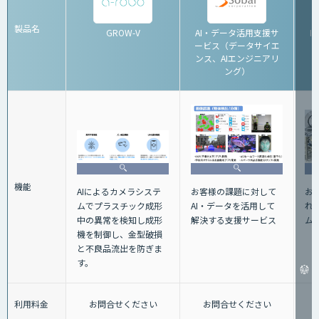
製品名
GROW-V
AI・データ活用支援サ
I
ービス（データサイエ
ンス、AIエンジニアリ
ング）
機能
お
お客様の課題に対して
AIによるカメラシステ
れ
AI・データを活用して
ムでプラスチック成形
ム
解決する支援サービス
中の異常を検知し成形
機を制御し、金型破損
と不良品流出を防ぎま
す。
利用料金
お問合せください
お問合せください