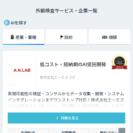
その具体的なシステム構成イメージとしては、まず初めにこれまでの不良
外観検査サービス・企業一覧
画像（もしくは良品画像）などを大量に収集して画像認識モデルの生成を
行います。次に、既存の画像検査機などに対象となる製品の画像を認識さ
せていきます。
AIを探す
そして、画像認識モデルを用いて対象物の画像をAIに判定してもらい、そ
産業・業種
目的
規模
の判定結果を送信していくという流れです。もちろん、異常が見つかれば
即座に察知することができるため、より正確かつスピーディーに外観検査
を進めていくことができます。
低コスト・短納期のAI受託開発
株式会社エーエヌラボ
実現可能性の検証・コンサルからデータ収集・開発・システム
インテグレーションまでワンストップ対応！株式会社エーエヌ
ラボが提供する「低コスト・短納期のAI受託開発」は、お客様
のニーズにピッタリ合った画像AIソリューション開発します。
詳細を見る
200件以上の実績。無料トライアルもあり、初めての方でも安
心してお任せください！
利用料金
初期費用
無料プラン