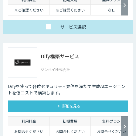
しかし、テレワークを導入した場合には、社内コミュニケーションが難し
くなってしまうのも事実です。それに加え、業態管理も難しくなってしま
※ご確認ください
※ご確認ください
なし
うため、テレワークに不安を感じてしまう企業も少なくないでしょう。
ただ、最近ではテレワークを導入する上で役に立つAIツールも増えてきて
サービス
選択
おり、それらを有効活用すれば、テレワークのデメリットをある程度解消
していくことも可能になります。
Dify構築サービス
ジンベイ株式会社
Difyを使って各位セキュリティ要件を満たす生成AIエージェン
トを低コストで構築します。
詳細を見る
利用料金
初期費用
無料プラン
お問合せください
お問合せください
お問合せください