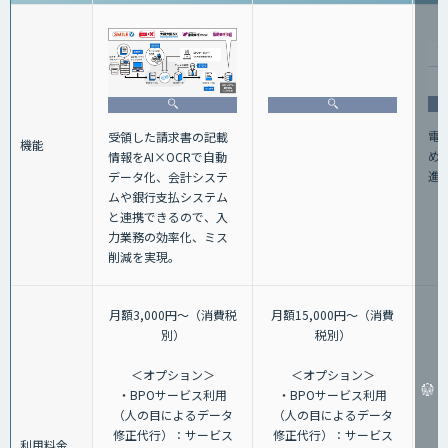
電
受領した請求書の記載
機能
め
情報をAI×OCRで自動
進
データ化、会計システ
ムや銀行支払システム
と連携できるので、入
力業務の効率化、ミス
削減を実現。
月額3,000円～（消費税
月額15,000円～（消費
別）
税別）
＜オプション＞
＜オプション＞
・BPOサービス利用
・BPOサービス利用
（人の目によるデータ
（人の目によるデータ
修正代行）：サービス
修正代行）：サービス
利用料金