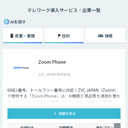
・在宅勤務
テレワーク導入サービス・企業一覧
自宅にいながら、パソコンとインターネット、電話、ファックスなどで会
社と連絡を取る働き方のことを指します。
AIを探す
・モバイルワーク
顧客先や、電車やタクシーなどの移動中に、パソコンやタブレットで作業
産業・業種
目的
規模
をする働き方のことを指します。
・サテライトオフィス勤務
勤務先とは異なるオフィススペースで、パソコンなどを用いて作業をする
働き方のことです。最近ではレンタルオフィスも増加しており、有効活用
Zoom Phone
されるケースも増えてきています。また、都心部に本社を置く企業が郊外
にサテライトオフィスを構えたり、地方に本社を構える企業が都心部にサ
テライトオフィスを構えたりするケースも多くなっています。
ZVC JAPAN 株式会社
2020年3月中旬ごろから、新型コロナウィルスの影響によってテレワーク
を導入する企業が一気に増加しましたが、実はそれ以前からテレワークを
0ABJ 番号、トールフリー番号に対応！ZVC JAPAN（Zoom）
導入する企業は少しずつ増加している状況でした。
が提供する「Zoom Phone」は、AI機能と高品質な通話を兼ね
備えた法人向けクラウド電話システムです。従来の交換機
それは、パソコンやスマホといった通信機器のスペックが向上しているか
（PBX）を必要としないため、導入や運用にかかるコストを大
らです。また、Wi-Fiなどのデータ通信ネットワーク環境が整備され始め、
低価格でネットワークを利用できるようになったことも要因のひとつとい
詳細を見る
幅に削減できます。
えるでしょう。
利用料金
初期費用
無料プラン