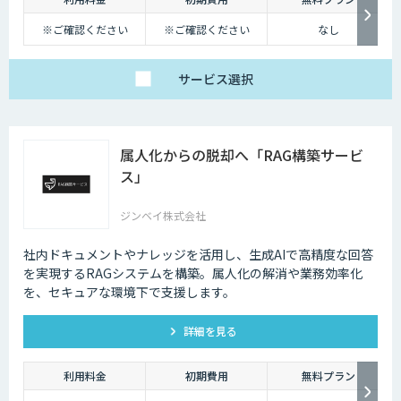
しかし、テレワークを導入した場合には、社内コミュニケーションが難し
くなってしまうのも事実です。それに加え、業態管理も難しくなってしま
※ご確認ください
※ご確認ください
なし
うため、テレワークに不安を感じてしまう企業も少なくないでしょう。
ただ、最近ではテレワークを導入する上で役に立つAIツールも増えてきて
サービス
選択
おり、それらを有効活用すれば、テレワークのデメリットをある程度解消
していくことも可能になります。
属人化からの脱却へ「RAG構築サービ
ス」
ジンベイ株式会社
社内ドキュメントやナレッジを活用し、生成AIで高精度な回答
を実現するRAGシステムを構築。属人化の解消や業務効率化
を、セキュアな環境下で支援します。
詳細を見る
利用料金
初期費用
無料プラン