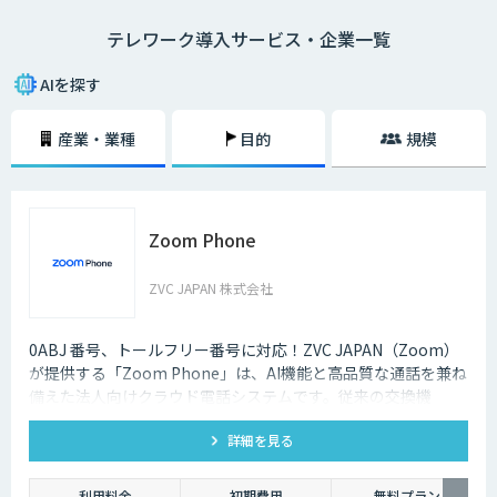
・在宅勤務
テレワーク導入サービス・企業一覧
自宅にいながら、パソコンとインターネット、電話、ファックスなどで会
社と連絡を取る働き方のことを指します。
AIを探す
・モバイルワーク
顧客先や、電車やタクシーなどの移動中に、パソコンやタブレットで作業
産業・業種
目的
規模
をする働き方のことを指します。
・サテライトオフィス勤務
勤務先とは異なるオフィススペースで、パソコンなどを用いて作業をする
働き方のことです。最近ではレンタルオフィスも増加しており、有効活用
Zoom Phone
されるケースも増えてきています。また、都心部に本社を置く企業が郊外
にサテライトオフィスを構えたり、地方に本社を構える企業が都心部にサ
テライトオフィスを構えたりするケースも多くなっています。
ZVC JAPAN 株式会社
2020年3月中旬ごろから、新型コロナウィルスの影響によってテレワーク
を導入する企業が一気に増加しましたが、実はそれ以前からテレワークを
0ABJ 番号、トールフリー番号に対応！ZVC JAPAN（Zoom）
導入する企業は少しずつ増加している状況でした。
が提供する「Zoom Phone」は、AI機能と高品質な通話を兼ね
備えた法人向けクラウド電話システムです。従来の交換機
それは、パソコンやスマホといった通信機器のスペックが向上しているか
（PBX）を必要としないため、導入や運用にかかるコストを大
らです。また、Wi-Fiなどのデータ通信ネットワーク環境が整備され始め、
低価格でネットワークを利用できるようになったことも要因のひとつとい
詳細を見る
幅に削減できます。
えるでしょう。
利用料金
初期費用
無料プラン