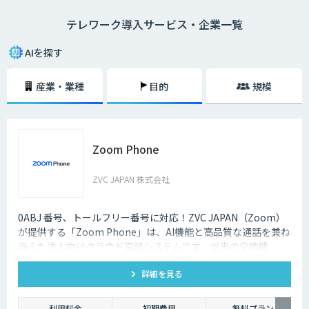
・在宅勤務
テレワーク導入サービス・企業一覧
自宅にいながら、パソコンとインターネット、電話、ファックスなどで会
社と連絡を取る働き方のことを指します。
AIを探す
・モバイルワーク
顧客先や、電車やタクシーなどの移動中に、パソコンやタブレットで作業
産業・業種
目的
規模
をする働き方のことを指します。
・サテライトオフィス勤務
勤務先とは異なるオフィススペースで、パソコンなどを用いて作業をする
働き方のことです。最近ではレンタルオフィスも増加しており、有効活用
Zoom Phone
されるケースも増えてきています。また、都心部に本社を置く企業が郊外
にサテライトオフィスを構えたり、地方に本社を構える企業が都心部にサ
テライトオフィスを構えたりするケースも多くなっています。
ZVC JAPAN 株式会社
2020年3月中旬ごろから、新型コロナウィルスの影響によってテレワーク
を導入する企業が一気に増加しましたが、実はそれ以前からテレワークを
0ABJ 番号、トールフリー番号に対応！ZVC JAPAN（Zoom）
導入する企業は少しずつ増加している状況でした。
が提供する「Zoom Phone」は、AI機能と高品質な通話を兼ね
備えた法人向けクラウド電話システムです。従来の交換機
それは、パソコンやスマホといった通信機器のスペックが向上しているか
（PBX）を必要としないため、導入や運用にかかるコストを大
らです。また、Wi-Fiなどのデータ通信ネットワーク環境が整備され始め、
低価格でネットワークを利用できるようになったことも要因のひとつとい
詳細を見る
幅に削減できます。
えるでしょう。
利用料金
初期費用
無料プラン