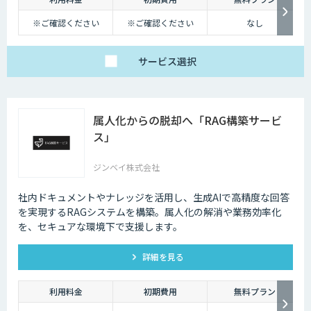
しかし、テレワークを導入した場合には、社内コミュニケーションが難し
くなってしまうのも事実です。それに加え、業態管理も難しくなってしま
※ご確認ください
※ご確認ください
なし
うため、テレワークに不安を感じてしまう企業も少なくないでしょう。
ただ、最近ではテレワークを導入する上で役に立つAIツールも増えてきて
サービス
選択
おり、それらを有効活用すれば、テレワークのデメリットをある程度解消
していくことも可能になります。
属人化からの脱却へ「RAG構築サービ
ス」
ジンベイ株式会社
社内ドキュメントやナレッジを活用し、生成AIで高精度な回答
を実現するRAGシステムを構築。属人化の解消や業務効率化
を、セキュアな環境下で支援します。
詳細を見る
利用料金
初期費用
無料プラン