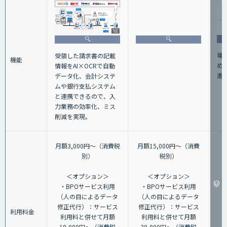
電
受領した請求書の記載
機能
め
情報をAI×OCRで自動
進
データ化、会計システ
ムや銀行支払システム
と連携できるので、入
力業務の効率化、ミス
削減を実現。
月額3,000円～（消費税
月額15,000円～（消費
別）
税別）
＜オプション＞
＜オプション＞
・BPOサービス利用
・BPOサービス利用
（人の目によるデータ
（人の目によるデータ
修正代行）：サービス
修正代行）：サービス
利用料金
利用料と併せて月額
利用料と併せて月額
18,000円～（消費税
30,000円～（消費税