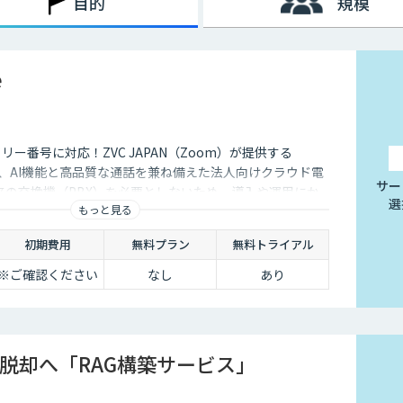
目的
規模
によってテレワークを導入する企業が一気に増加しましたが、実は
している状況でした。
e
向上しているからです。また、Wi-Fiなどのデータ通信ネット
用できるようになったことも要因のひとつといえるでしょう。
ケーションが難しくなってしまうのも事実です。それに加え、業
感じてしまう企業も少なくないでしょう。
フリー番号に対応！ZVC JAPAN（Zoom）が提供する
ールも増えてきており、それらを有効活用すれば、テレワークの
e」は、AI機能と高品質な通話を兼ね備えた法人向けクラウド電
サー
す。
来の交換機（PBX）を必要としないため、導入や運用にか
選
もっと見る
削減できます。
初期費用
無料プラン
無料トライアル
※ご確認ください
なし
あり
脱却へ「RAG構築サービス」