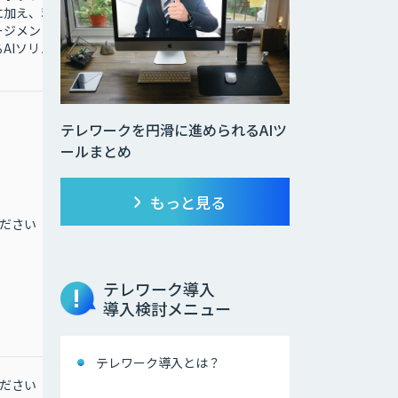
Teamsで実現する次世
に加え、利
代AIヘルプデスクサービ
ージメント
ス
AIソリュ
テレワークを円滑に進められるAIツ
ールまとめ
もっと見る
ださい
お問合せください
テレワーク導入
導入検討メニュー
テレワーク導入とは？
ださい
お問合せください