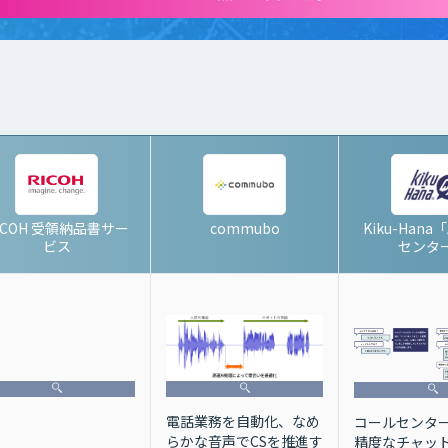
ICOH 受領納品書サー
commubo
Kiku-Hana
ビス
センタ
電話業務を自動化、なめ
コールセンタ
らかな音声でCSを推進す
精度なチャッ