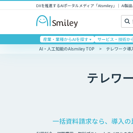
DXを推進するAIポータルメディア「AIsmiley」｜ A
検
索:
産業・業種からAIを探す
サービス・技術から
AI・人工知能のAIsmiley TOP
テレワーク導
テレワ
一括資料請求なら、導入の