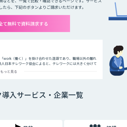
無などを、一覧で比較・確認できるページです。サービス
したら、下記のボタンよりご請求いただけます。
全て無料で資料請求する
）」と「work（働く）」を掛け合わせた造語であり、職場以外の離れ
法人日本テレワーク協会によると、テレワークには大きく分けて
つです。
もっと見る
ァックスなどで会社と連絡を取る働き方のことを指します。
ク導入サービス・企業一覧
タブレットで作業をする働き方のことを指します。
用いて作業をする働き方のことです。最近ではレンタルオフィス
ます。また、都心部に本社を置く企業が郊外にサテライトオフィ
ライトオフィスを構えたりするケースも多くなっています。