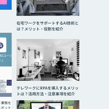
在宅ワークをサポートするAI技術と
は？メリット・役割を紹介
「AIコール
PKSHA AI Helpdesk for
ー」
MS Teams
テレワークにRPAを導入するメリッ
トは？活用方法・注意事項を紹介
FAQ自動生成機能とAI対
ー業務を高
話エンジンを搭載した、
トボットを