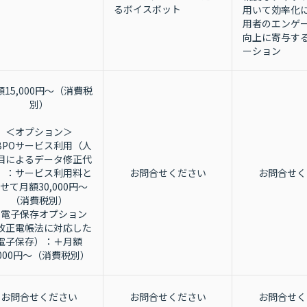
るボイスボット
用いて効率化
用者のエンゲ
向上に寄与する
ーション
額15,000円～（消費税
別）
＜オプション＞
BPOサービス利用（人
目によるデータ修正代
）：サービス利用料と
お問合せください
お問合せく
せて月額30,000円～
（消費税別）
・電子保存オプション
改正電帳法に対応した
電子保存）：＋月額
,000円～（消費税別）
お問合せください
お問合せください
お問合せく