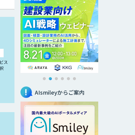
ビス
択
AIsmileyからご案内