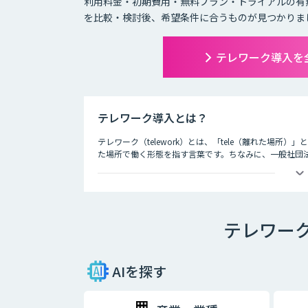
利用料金・初期費用・無料プラン・トライアルの有
を比較・検討後、希望条件に合うものが見つかりま
テレワーク導入を
テレワーク導入とは？
テレワーク（telework）とは、「tele（離れた場所
た場所で働く形態を指す言葉です。ちなみに、一般社団
3つの種類が存在するとされています。それが、以下の3
・在宅勤務
自宅にいながら、パソコンとインターネット、電話、フ
テレワー
・モバイルワーク
顧客先や、電車やタクシーなどの移動中に、パソコンや
・サテライトオフィス勤務
AIを探す
勤務先とは異なるオフィススペースで、パソコンなどを
も増加しており、有効活用されるケースも増えてきてい
スを構えたり、地方に本社を構える企業が都心部にサテ