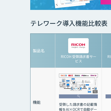
テレワーク導入機能比較表
製品名
RICOH 受領請求書サー
R
ビス
機能
受領した請求書の記載情
報をAI×OCRで自動デー