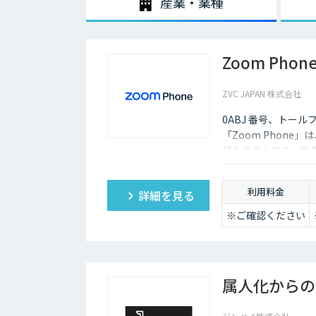
産業・業種
2020年3月中旬ごろから、新型コロナウィルスの影響
それ以前からテレワークを導入する企業は少しずつ増加
Zoom Phon
それは、パソコンやスマホといった通信機器のスペックが
ワーク環境が整備され始め、低価格でネットワークを利
ZVC JAPAN 株式会社
しかし、テレワークを導入した場合には、社内コミュニ
態管理も難しくなってしまうため、テレワークに不安を
0ABJ 番号、トール
ただ、最近ではテレワークを導入する上で役に立つAIツ
「Zoom Phon
デメリットをある程度解消していくことも可能になりま
話システムです。従
かるコストを大幅に
利用料金
詳細を見る
※ご確認ください
属人化からの