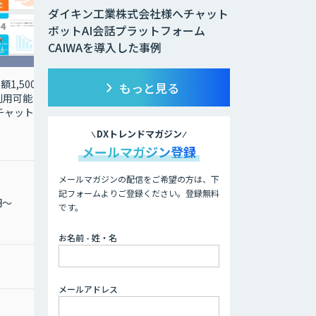
ダイキン工業株式会社様へチャット
ボットAI会話プラットフォーム
CAIWAを導入した事例
1,500
画像認識 AI技術を活用し
もっと見る
用可能 使
て、お手元の写真などか
「チャットプ
ら類似または同一画像を
検索して目的の商品を見
DXトレンドマガジン
つけ出すことが可能
メールマガジン登録
メールマガジンの配信をご希望の方は、下
記フォームよりご登録ください。登録無料
円～
月額 500,000円〜
です。
お名前 - 姓・名
1,000,000円〜
メールアドレス
お問合わせください