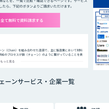
無などを、一覧で比較・確認できるページです。サービス
したら、下記のボタンよりご請求いただけます。
を全て無料で資料請求する
ェーン（Chain）を組み合わせた造語で、主に製造業において材料
供給のプロセスが鎖（チェーン）のように繋がっていることを表
もっと見る
、原材料の調達から工場での製造、物流、店舗、など各拠点を経てエンドユーザ
チェーン全体を捉えて情報を共有、連携し、最適化を図る経営手法で
。AIは需要や売上の予測をはじめ、さまざまなシーンで活用でき
ェーンサービス・企業一覧
カメラを設置して来客者を分析。最適な商品陳列や適切な人材配
機能や実現できる内容に違いがありますので、自社の課題は何
ぞれのツールの違いを充分に比較検討することが重要です。