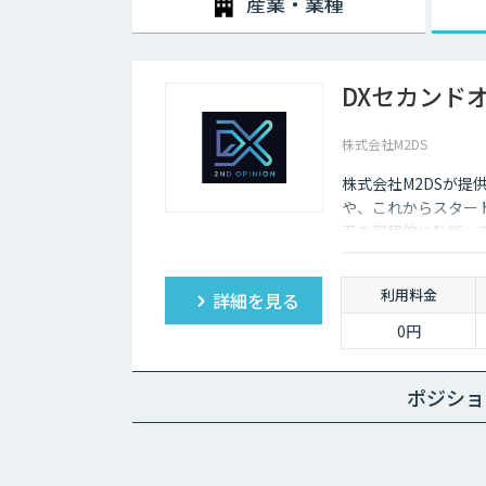
産業・業種
DXセカンド
株式会社M2DS
株式会社M2DSが提
や、これからスター
況を客観的に診断・
利用料金
詳細を見る
0円
ポジショ