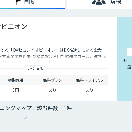
目的
規模
オピニオン
供する「DXセカンドオピニオン」はDX推進している企業
トする企業を対象にDXにおける自社課題やゴール、進捗状
サー
アドバイスするサービスです
選
もっと見る
初期費用
無料プラン
無料トライアル
0円
あり
あり
ニングマップ／該当件数 1件