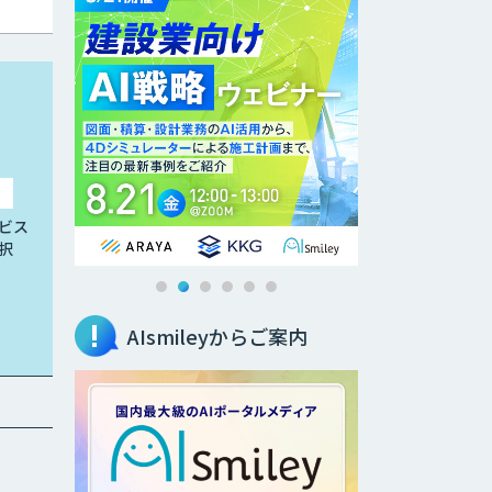
ビス
択
AIsmileyからご案内