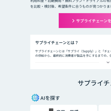
利用料金・初期費用・無料プラン・トライアルの有
を比較・検討後、希望条件に合うものが見つかりま
サプライチェーン
サプライチェーンとは？
サプライチェーンとは「サプライ（Supply）」と「チ
の供給から、最終的に消費者が製品を手にするまでの、
してサプライチェーンと呼びます。
SCM (Supply Chain Management) とは
ー (消費者) の元に届くまでの一連の流れ、サプライ
す。AI・人工知能の発展はSCMの動きを加速させました
サプライチ
ます。工場や倉庫では良品と不良品の検知、店舗ではAI
置をAIが提案します。
サプライチェーンAI製品・サービスにはツールによって
AIを探す
か、どんな結果を実現したいのかという観点から、それ