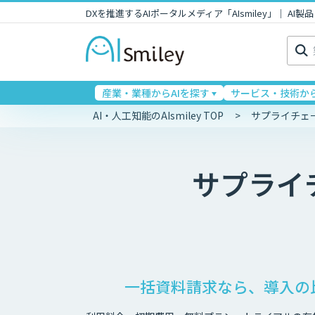
DXを推進するAIポータルメディア「AIsmiley」｜ A
検
索:
産業・業種からAIを探す
サービス・技術から
AI・人工知能のAIsmiley TOP
サプライチェ
サプライ
一括資料請求なら、導入の