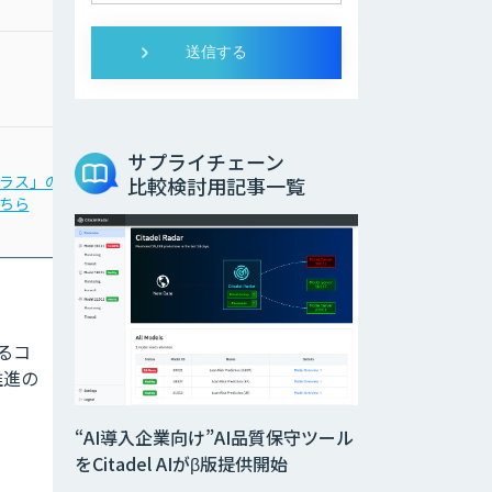
お問合わせください
サプライチェーン
「Third AI レコメンドア
ラス」の
比較検討用記事一覧
イ」の
ちら
詳細はこちら
よるコ
推進の
“AI導入企業向け”AI品質保守ツール
をCitadel AIがβ版提供開始