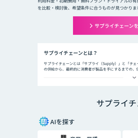
利用料金・初期費用・無料プラン・トライアルの有
を比較・検討後、希望条件に合うものが見つかりま
サプライチェーン
サプライチェーンとは？
サプライチェーンとは「サプライ（Supply）」と「チ
の供給から、最終的に消費者が製品を手にするまでの、
してサプライチェーンと呼びます。
SCM (Supply Chain Management) とは
ー (消費者) の元に届くまでの一連の流れ、サプライ
す。AI・人工知能の発展はSCMの動きを加速させました
サプライチ
ます。工場や倉庫では良品と不良品の検知、店舗ではAI
置をAIが提案します。
サプライチェーンAI製品・サービスにはツールによって
AIを探す
か、どんな結果を実現したいのかという観点から、それ