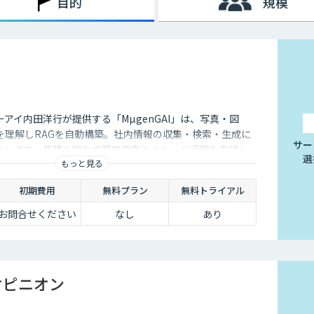
目的
規模
アイ内田洋行が提供する「MµgenGAI」は、写真・図
を理解しRAGを自動構築。社内情報の収集・検索・生成に
サー
ションです。業種を問わず業務効率とナレッジ活用を支援し
選
もっと見る
初期費用
無料プラン
無料トライアル
お問合せください
なし
あり
オピニオン