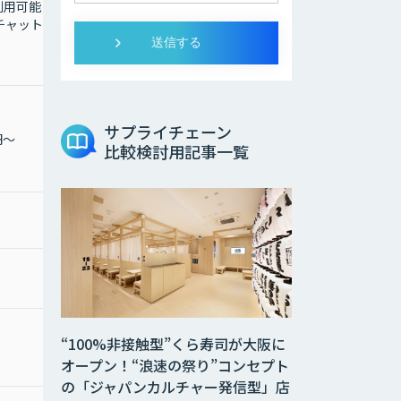
用可能 使
て、お手元の写真などか
「チャットプ
ら類似または同一画像を
検索して目的の商品を見
つけ出すことが可能
サプライチェーン
円～
月額 500,000円〜
比較検討用記事一覧
1,000,000円〜
お問合わせください
“100%非接触型”くら寿司が大阪に
お問合わせください
オープン！“浪速の祭り”コンセプト
の「ジャパンカルチャー発信型」店