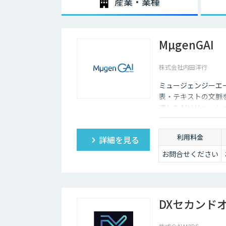
産業・業種
MµgenGAI
株式会社内田洋行
ミュージェンジーエー
表・テキストの文脈
適したAIソリュー
ます。
利用料金
詳細を見る
お問合せください
DXセカンド