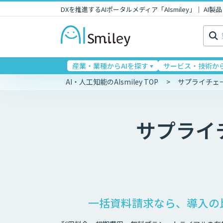
DXを推進するAIポータルメディア「AIsmiley」｜ A
検
索:
産業・業種からAIを探す
サービス・技術から
AI・人工知能のAIsmiley TOP
サプライチェ
サプライ
一括資料請求なら、導入の