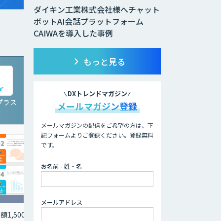
ダイキン工業株式会社様へチャット
ボットAI会話プラットフォーム
CAIWAを導入した事例
もっと見る
DXトレンドマガジン
プラス
Third AI レコメンドア
メールマガジン登録
イ
メールマガジンの配信をご希望の方は、下
記フォームよりご登録ください。登録無料
です。
お名前 - 姓・名
メールアドレス
1,500
画像認識 AI技術を活用し