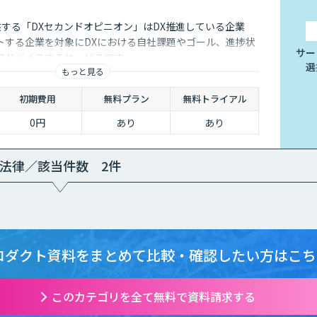
供する「DXセカンドオピニオン」はDX推進している企業
トする企業を対象にDXにおける自社課題やゴール、進捗状
サー
アドバイスするサービスです
選
もっと見る
初期費用
無料プラン
無料トライアル
0円
あり
あり
法律／該当件数 2件
ロダクト資料をまとめて
比較・確認したい方はこち
このカテゴリを全て無料で資料請求する