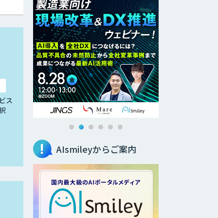
ビス
択
AIsmileyからご案内