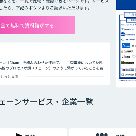
無などを、一覧で比較・確認できるページです。サービス
したら、下記のボタンよりご請求いただけます。
を全て無料で資料請求する
ェーン（Chain）を組み合わせた造語で、主に製造業において材料
供給のプロセスが鎖（チェーン）のように繋がっていることを表
もっと見る
、原材料の調達から工場での製造、物流、店舗、など各拠点を経てエンドユーザ
チェーン全体を捉えて情報を共有、連携し、最適化を図る経営手法で
。AIは需要や売上の予測をはじめ、さまざまなシーンで活用でき
ェーンサービス・企業一覧
カメラを設置して来客者を分析。最適な商品陳列や適切な人材配
機能や実現できる内容に違いがありますので、自社の課題は何
ぞれのツールの違いを充分に比較検討することが重要です。