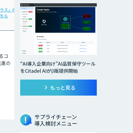
「Third AI レコメンドア
ラス」の
イ」の
ちら
詳細はこちら
よるコ
推進の
“AI導入企業向け”AI品質保守ツール
をCitadel AIがβ版提供開始
もっと見る
サプライチェーン
導入検討メニュー