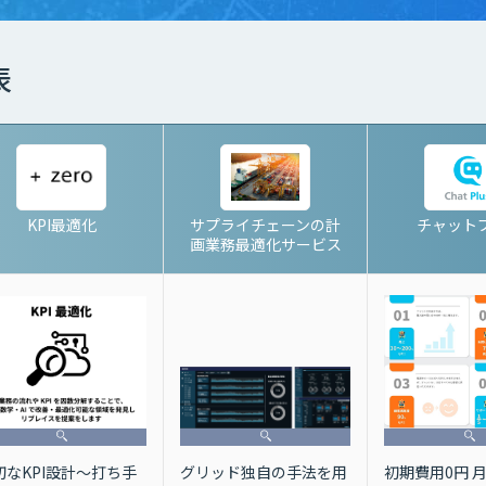
表
KPI最適化
サプライチェーンの計
チャット
画業務最適化サービス
切なKPI設計～打ち手
初期費用0円 月額
グリッド独自の手法を用