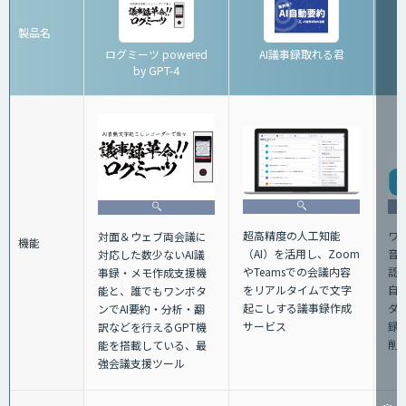
製品名
ログミーツ powered
AI議事録取れる君
by GPT-4
超高精度の人工知能
ワ
対面＆ウェブ両会議に
機能
（AI）を活用し、Zoom
音
対応した数少ないAI議
やTeamsでの会議内容
認
事録・メモ作成支援機
をリアルタイムで文字
自
能と、誰でもワンボタ
起こしする議事録作成
ダ
ンでAI要約・分析・翻
サービス
録
訳などを行えるGPT機
削
能を搭載している、最
強会議支援ツール