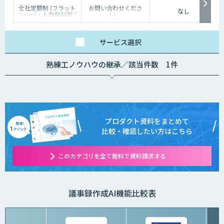
全社定額制 (フラット
お問い合わせくださ
なし
フィー)・人数無制限で
い。
ご利用いただけます。
詳細はお問い合わせく
ださい。
サービス
選択
熟練工ノウハウの継承／該当件数 1件
プロダクト資料をまとめて
比較・確認したい方はこちら
このカテゴリを全て無料で資料請求する
議事録作成AI機能比較表