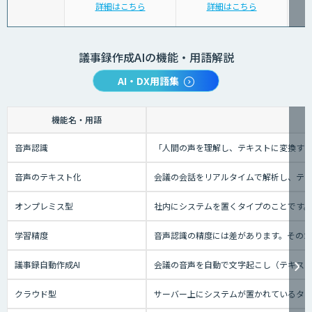
詳細はこちら
詳細はこちら
議事録作成AIの機能・用語解説
AI・DX用語集
機能名・用語
音声認識
「人間の声を理解し、テキストに変換する技
音声のテキスト化
会議の会話をリアルタイムで解析し、テ
オンプレミス型
社内にシステムを置くタイプのことです
学習精度
音声認識の精度には差があります。その
議事録自動作成AI
会議の音声を自動で文字起こし（テキスト
クラウド型
サーバー上にシステムが置かれているタイプ