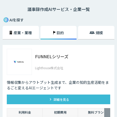
ではありません。当然、人にはミスがつきものですから、場合によっては
議事録作成AIサービス・企業一覧
聞き間違いなどをしてしまう可能性もあります。重要な言葉を聞き間違え
てしまえば、その後重大なトラブルになる可能性も否めません。
AIを探す
そういったミスを最小限に留め、より効率的に議事録を作成するための方
法として最近注目されているのが、音声認識機能を活用した議事録の作成
産業・業種
目的
規模
です。
FUNNELシリーズ
Lighthouse株式会社
情報収集からアウトプット生成まで、企業の知的生産活動をま
るごと変えるAIエージェントです
詳細を見る
利用料金
初期費用
無料プラン