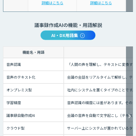
詳細はこちら
詳細はこちら
議事録作成AIの機能・用語解説
AI・DX用語集
機能名・用語
音声認識
「人間の声を理解し、テキストに変換する技
音声のテキスト化
会議の会話をリアルタイムで解析し、テ
オンプレミス型
社内にシステムを置くタイプのことです
学習精度
音声認識の精度には差があります。その
議事録自動作成AI
会議の音声を自動で文字起こし（テキスト
クラウド型
サーバー上にシステムが置かれているタイプ