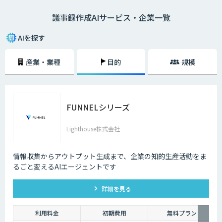
ではありません。当然、人にはミスがつきものですから、場合によっては
議事録作成AIサービス・企業一覧
聞き間違いなどをしてしまう可能性もあります。重要な言葉を聞き間違え
てしまえば、その後重大なトラブルになる可能性も否めません。
AIを探す
そういったミスを最小限に留め、より効率的に議事録を作成するための方
法として最近注目されているのが、音声認識機能を活用した議事録の作成
産業・業種
目的
規模
です。
FUNNELシリーズ
Lighthouse株式会社
情報収集からアウトプット生成まで、企業の知的生産活動をま
るごと変えるAIエージェントです
詳細を見る
利用料金
初期費用
無料プラン