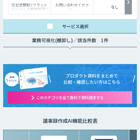
全社定額制 (フラット
お問い合わせくださ
なし
フィー)・人数無制限で
い。
ご利用いただけます。
詳細はお問い合わせく
ださい。
サービス
選択
業務可視化(棚卸し)／該当件数 1件
プロダクト資料をまとめて
比較・確認したい方はこちら
このカテゴリを全て無料で資料請求する
議事録作成AI機能比較表