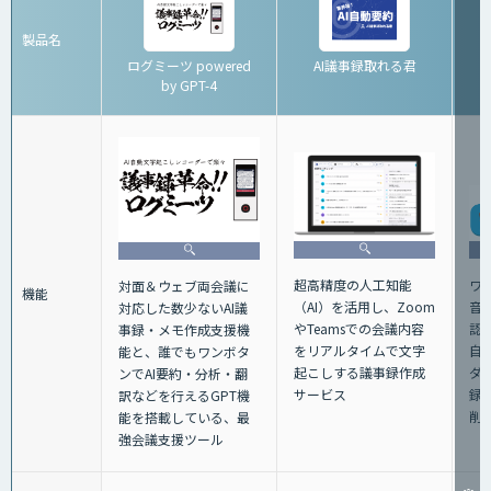
製品名
ログミーツ powered
AI議事録取れる君
by GPT-4
超高精度の人工知能
ワ
対面＆ウェブ両会議に
機能
（AI）を活用し、Zoom
音
対応した数少ないAI議
やTeamsでの会議内容
認
事録・メモ作成支援機
をリアルタイムで文字
自
能と、誰でもワンボタ
起こしする議事録作成
ダ
ンでAI要約・分析・翻
サービス
録
訳などを行えるGPT機
削
能を搭載している、最
強会議支援ツール