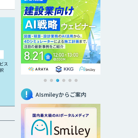
ビス
択
AIsmileyからご案内