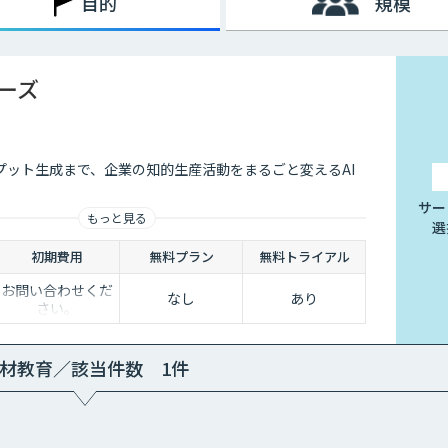
目的
規模
リーズ
プット生成まで、企業の知的生産活動をまるごと変えるAI
サー
もっと見る
選
初期費用
無料プラン
無料トライアル
お問い合わせくだ
なし
あり
さい。
材教育／該当件数 1件