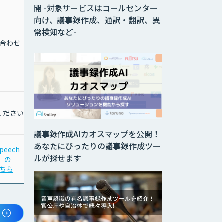
開 -対象サービスはコールセンター
向け、議事録作成、通訳・翻訳、異
常検知など-
合わせ
ください
議事録作成AIカオスマップを公開！
あなたにぴったりの議事録作成ツー
peech
ルが探せます
t」の
ちら