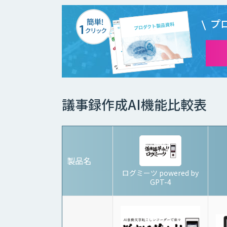
プ
議事録作成AI機能比較表
製品名
ログミーツ powered by
GPT-4