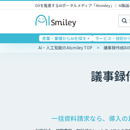
DXを推進するAIポータルメディア「AIsmiley」｜ A
検
索:
産業・業種からAIを探す
サービス・技術から
AI・人工知能のAIsmiley TOP
議事録作成A
議事録
一括資料請求なら、導入の