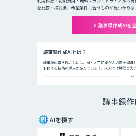
利用料金・初期費用・無料プラン・トライアルの有
を比較・検討後、希望条件に合うものが見つかりま
議事録作成AIを
議事録作成AIとは？
議事録の書き起こしには、AI・人工知能が人の声を認識
ト化する技術の導入が進んでいます。人力では時間と労力
す。
録音されたテープを聞きながら文字を起こしていくのは
ですから、場合によっては聞き間違いなどをしてしまう
重大なトラブルになる可能性も否めません。
議事録作
そういったミスを最小限に留め、より効率的に議事録を
能を活用した議事録の作成です。
AIを探す