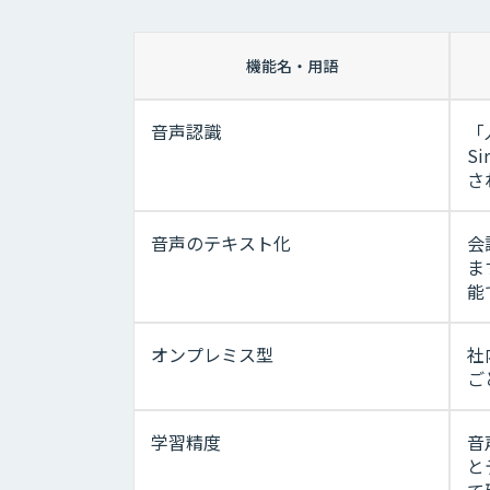
機能名・用語
音声認識
「
S
さ
音声のテキスト化
会
ま
能
オンプレミス型
社
ご
学習精度
音
と