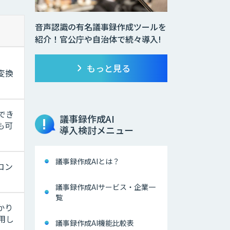
音声認識の有名議事録作成ツールを
紹介！官公庁や自治体で続々導入!
、
もっと見る
変換
でき
議事録作成AI
も可
導入検討メニュー
議事録作成AIとは？
コン
議事録作成AIサービス・企業一
覧
かり
用し
議事録作成AI機能比較表