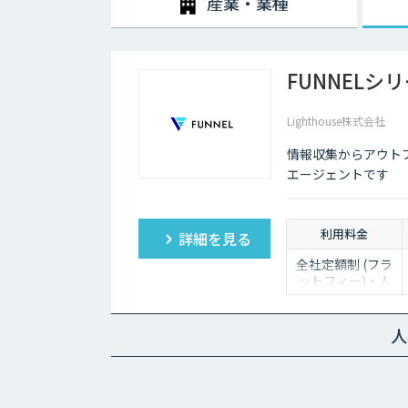
産業・業種
FUNNELシ
Lighthouse株式会社
情報収集からアウト
エージェントです
利用料金
詳細を見る
全社定額制 (フラ
ットフィー)・人
数無制限でご利用
いただけます。
詳細はお問い合わ
人
せください。