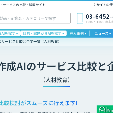
I製品・サービスの比較・検索サイト
サイトの使
03-6452
10:00〜18:00 年
AIを探す
目的・課題からAIを探す
導入事例
ニュース
Iのサービス比較と企業一覧（人材教育）
作成AI
のサービス比較と
（人材教育）
比較検討が
スムーズに行えます!