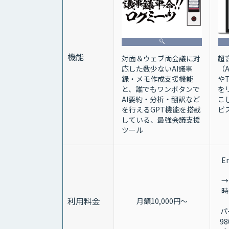
機能
超
対面＆ウェブ両会議に対
（
応した数少ないAI議事
や
録・メモ作成支援機能
を
と、誰でもワンボタンで
こ
AI要約・分析・翻訳など
ビ
を行えるGPT機能を搭載
している、最強会議支援
ツール
E
→
時
利用料金
月額10,000円～
パ
9