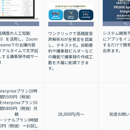
システム開発不
高精度の人工知能
ワンクリックで高精度音
にアプリをイ
AI）を活用し、Zoom
声解析AIが全発言を認識
するだけで簡
Teamsでの会議内容
し、テキスト化。自動要
出来ます。
リアルタイムで文字起
約や議事録ビルダーなど
しする議事録作成サー
の機能で議事録の作成工
ス
数を大幅に削減できま
す。
nterpriseプラン10時
間5500円（税抜）
Enterpriseプラン10
間5800円（税抜）月
額
28,000円/月〜
別途お問い
ーソナルプラン3時間
80円（税抜）→お試し