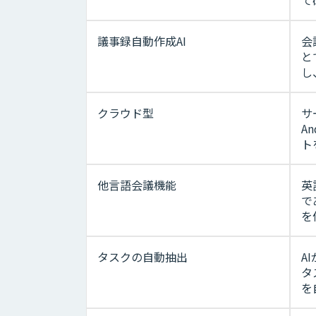
て
議事録自動作成AI
会
と
し
クラウド型
サ
A
ト
他言語会議機能
英
で
を
タスクの自動抽出
A
タ
を