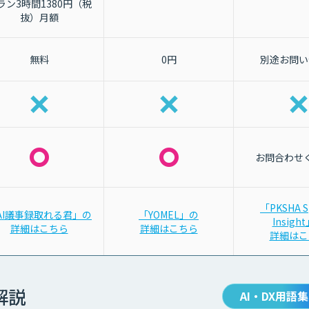
ラン3時間1380円（税
抜）月額
無料
0円
別途お問い
お問合わせ
「PKSHA S
AI議事録取れる君」の
「YOMEL」の
Insigh
詳細はこちら
詳細はこちら
詳細はこ
解説
AI・DX用語集