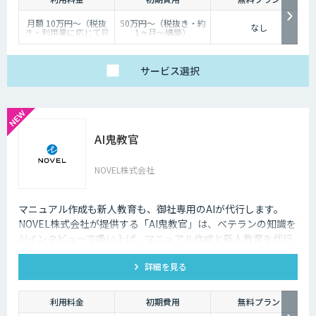
月額 10万円〜（税抜
50万円〜（税抜き・約
なし
き・利用量に応じて見
1ヶ月〜構築）
積り）
サービス
選択
AI鬼教官
NOVEL株式会社
マニュアル作成も新人教育も、御社専用のAIが代行します。
NOVEL株式会社が提供する「AI鬼教官」は、ベテランの知識を
AIインタビューで吸い上げ、マニュアル作成と新人教育を代行
するAI教育係です。24時間・出典つきで新人の質問に答えま
詳細を見る
す。
利用料金
初期費用
無料プラン