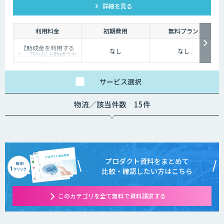
詳細を見る
利用料金
初期費用
無料プラン
【助成金を利用する
なし
なし
と、75%以上助成され
ます！】
定価は396,000円（税
込）ですが、厚生労働
省の人材開発支援助成
サービス
選択
金「事業展開等リスキ
リング支援コース」を
利用すると、 実質負担
物流／該当件数 15件
額おひとり様87,480円
（税込）で受講が可能
です。※中小企業の場
合
プロダクト資料をまとめて
比較・確認したい方はこちら
このカテゴリを全て無料で資料請求する