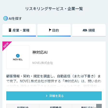
リスキリングという言葉は、経済産業省がDX時代の人材の再教育や再開
リスキリングサービス・企業一覧
発を示す概念として提唱したことから、注目されるようになりました。
リスキリングが必要な理由は、デジタル技術によって「新しい職業が誕生
AIを探す
する（今の職業が衰退する）」「業務のやり方が大きく変わる」という課
題に対応するためです。
産業・業種
目的
規模
DXを推進するということは事業戦略が変わることですので、必然的に上
の課題は発生します。そのため、DXとリスキリングはセットで実施しなけ
れば、笛吹けど踊らずの状態になってしまうでしょう。
神対応AI
すでに日本企業の一部は、全社員にDX基礎教育を実施、文系社員を対象
にAI研修を実施などの施策を実施しています。リスキリングによって、デ
ジタル技術の力を使いながら価値を創造するスキルやマインドが再開発さ
NOVEL株式会社
れます。
デジタルリテラシー協議会のプロジェクト「Di-Lite」では、「デジタルを
顧客情報・契約・規定を調査し、自動返信（または下書き）ま
使う人材」の全員が持つべきスキルを提案しています。こちらは「ITパス
で完了。NOVEL株式会社が提供する「神対応AI」は、問い合わ
ポート試験」「G 検定」「データサイエンティスト検定（DS検定）」の取
せ対応を送信まで完了させるAIエージェントです。顧客情報・
得を推奨するなど、かなり具体的な内容になっています。スキル開発、再
契約・規定を突き合わせて回答を数十秒で作成し、自動送信か
教育の施策を検討する際に役立てられるでしょう。
詳細を見る
下書き止めかを選べます。
利用料金
初期費用
無料プラン