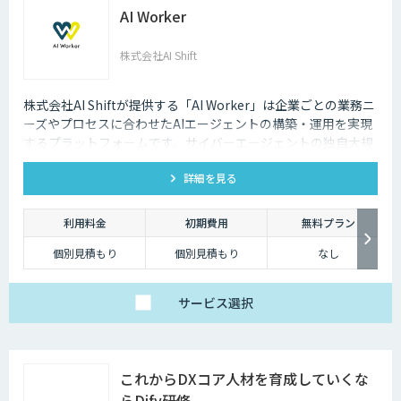
AI Worker
株式会社AI Shift
株式会社AI Shiftが提供する「AI Worker」は企業ごとの業務ニ
ーズやプロセスに合わせたAIエージェントの構築・運用を実現
するプラットフォームです。サイバーエージェントの独自大規
模言語モデルの開発知見と、当社の生成AI導入支援の経験を活
詳細を見る
かし開発しました。 当社では、AIエージェントの活用戦略か
ら、導入後の運用や定着まで一気通貫でご支援いたしますの
で、お気軽にご相談ください。
利用料金
初期費用
無料プラン
個別見積もり
個別見積もり
なし
サービス
選択
これからDXコア人材を育成していくな
らDify研修