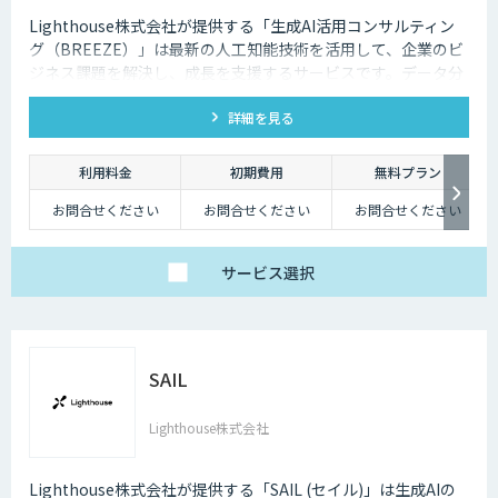
Lighthouse株式会社が提供する「生成AI活用コンサルティン
グ（BREEZE）」は最新の人工知能技術を活用して、企業のビ
ジネス課題を解決し、成長を支援するサービスです。データ分
析、業務自動化、予測分析、カスタマーエクスペリエンスの向
詳細を見る
上など、幅広いソリューションを提供します。貴社事業の実態
に合わせたAI活用戦略を構築し、競争力を高めます。
利用料金
初期費用
無料プラン
お問合せください
お問合せください
お問合せください
サービス
選択
SAIL
Lighthouse株式会社
Lighthouse株式会社が提供する「SAIL (セイル)」は生成AIの