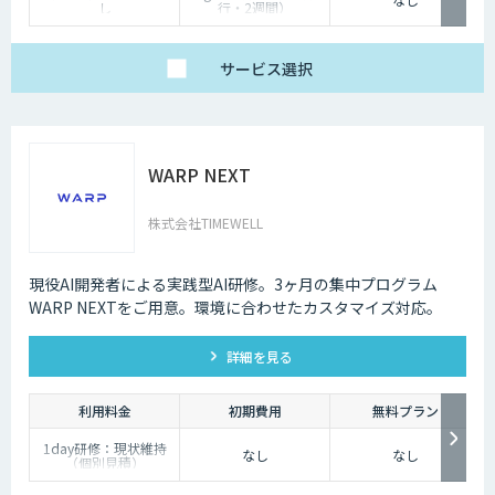
し
行・2週間）
Standard 100万円（〜
5万行・1ヶ月〜）
Premium 150万円〜
（5万行超・1〜2ヶ
サービス
選択
月）（税別）
WARP NEXT
株式会社TIMEWELL
現役AI開発者による実践型AI研修。3ヶ月の集中プログラム
WARP NEXTをご用意。環境に合わせたカスタマイズ対応。
詳細を見る
利用料金
初期費用
無料プラン
1day研修：現状維持
なし
なし
（個別見積）
スタンダードプラン：
1名25万円〜（10名以