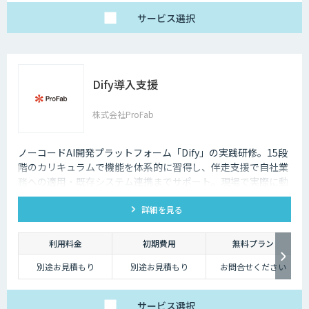
上より可能）
サービス
選択
Dify導入支援
株式会社ProFab
ノーコードAI開発プラットフォーム「Dify」の実践研修。15段
階のカリキュラムで機能を体系的に習得し、伴走支援で自社業
務への適用・既存システム連携までサポート。現場で実際に動
くAIツールを自分たちで作れる状態を目指します。
詳細を見る
利用料金
初期費用
無料プラン
別途お見積もり
別途お見積もり
お問合せください
サービス
選択