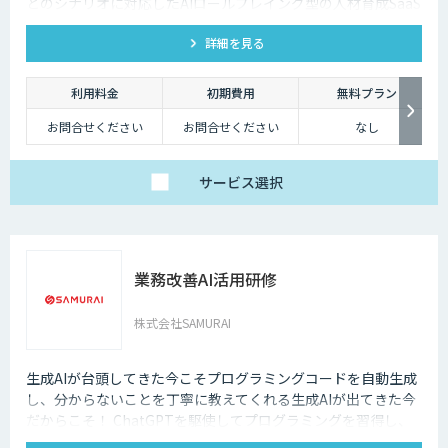
どのシナリオに対応したAIロールプレイング型の人材育成SaaS
です。 AIアバターとの実践トレーニングと動画フィードバック
詳細を見る
により、新人・中途スタッフの早期戦力化と教育の属人化解消
を支援します。
利用料金
初期費用
無料プラン
お問合せください
お問合せください
なし
サービス
選択
業務改善AI活用研修
株式会社SAMURAI
生成AIが台頭してきた今こそプログラミングコードを自動生成
し、分からないことを丁寧に教えてくれる生成AIが出てきた今
だからこそ！ ChatGPTを駆使してプログラミングを習得し、
業務改善のケーススタディを学んでいく本質的な研修を是非！