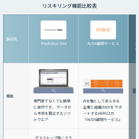
リスキリング機能比較表
製品名
Prediction One
AI/DX顧問サービス
こ
育
機能
AIを軸としてあらゆる
専門家でなくても簡単
企業と組織のDXを サポ
に操作でき、 データか
ートするHEROZの
ら予測を算出するソフ
『AI/DX顧問サービス』
トウエア
デスクトップ版 / クラ