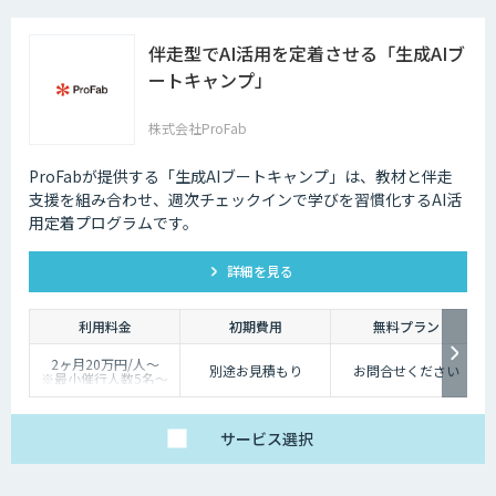
伴走型でAI活用を定着させる「生成AIブ
ートキャンプ」
株式会社ProFab
ProFabが提供する「生成AIブートキャンプ」は、教材と伴走
支援を組み合わせ、週次チェックインで学びを習慣化するAI活
用定着プログラムです。
詳細を見る
利用料金
初期費用
無料プラン
2ヶ月20万円/人〜
別途お見積もり
お問合せください
※最小催行人数5名〜
※対象ツールやカスタ
マイズ有無により料金
は変動
サービス
選択