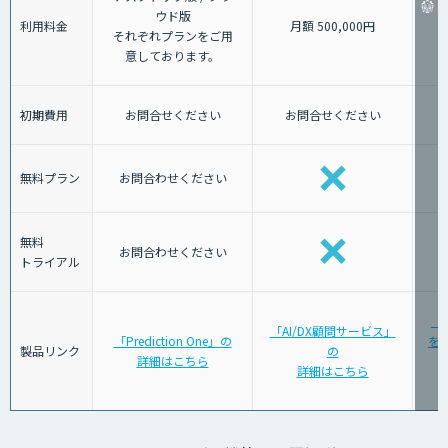
ウド版
利用料金
月額 500,000円
それぞれプランをご用
意しております。
初期費用
お問合せください
お問合せください
無料プラン
お問合わせください
無料
お問合わせください
トライアル
「
「AI/DX顧問サービス」
「Prediction One」の
を育
製品リンク
の
詳細はこちら
詳細はこちら