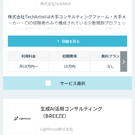
株式会社TechArtist
株式会社TechArtistは大手コンサルティングファーム・大手メ
ーカー・CXO経験者のみで構成されている少数精鋭プロフェッ
ショナル集団です。課題解決型のアプローチにて、成果を上げ
るソリューションを『高速』『高品質』『低予算』でご提供可
詳細を見る
能です。
利用料金
初期費用
無料プラン
月10万円〜
10万円
なし
サービス
選択
生成AI活用コンサルティング
（BREEZE）
Lighthouse株式会社