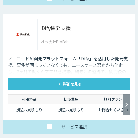
Dify開発支援
株式会社ProFab
ノーコードAI開発プラットフォーム「Dify」を活用した開発支
援。要件が固まっていなくても、ユースケース選定から伴走
し、2ヶ月で動くAIアプリを構築。研修との連携で、開発後の
内製化・自走までサポートします。
詳細を見る
利用料金
初期費用
無料プラン
別途お見積もり
別途お見積もり
お問合せください
サービス
選択