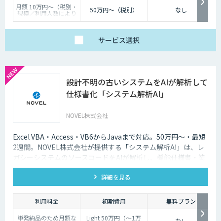
月額 10万円〜（税別・
50万円〜（税別）
なし
規模／利用人数により
個別見積）
サービス
選択
設計不明の古いシステムをAIが解析して
仕様書化「システム解析AI」
NOVEL株式会社
Excel VBA・Access・VB6からJavaまで対応。50万円〜・最短
2週間。NOVEL株式会社が提供する「システム解析AI」は、レ
ガシーシステムのソースコードをAIが解析し、機能仕様書・業
務フローをWordで納品するサービスです。
詳細を見る
利用料金
初期費用
無料プラン
単発納品のため月額な
Light 50万円（〜1万
なし