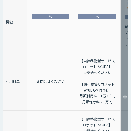
機能
簡
い
レ
チ
【自律移動型サービス
ロボット AYUDA】
お問合せください
利用料金
お問合せください
【受付支援AIロボット
AYUDA-MiraMe】
月額利用料：1万2千円
月額保守料：1万円
【自律移動型サービス
ロボット AYUDA】
お問合せください