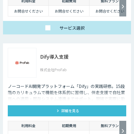
利用料金
初期費用
無料プラン
お問合せください
お問合せください
お問合せください
サービス
選択
Dify導入支援
株式会社ProFab
ノーコードAI開発プラットフォーム「Dify」の実践研修。15段
階のカリキュラムで機能を体系的に習得し、伴走支援で自社業
務への適用・既存システム連携までサポート。現場で実際に動
くAIツールを自分たちで作れる状態を目指します。
詳細を見る
利用料金
初期費用
無料プラン