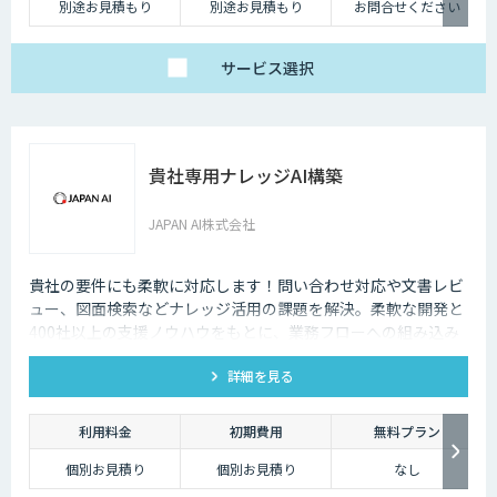
別途お見積もり
別途お見積もり
お問合せください
サービス
選択
貴社専用ナレッジAI構築
JAPAN AI株式会社
貴社の要件にも柔軟に対応します！問い合わせ対応や文書レビ
ュー、図面検索などナレッジ活用の課題を解決。柔軟な開発と
400社以上の支援ノウハウをもとに、業務フローへの組み込み
からセキュアな環境構築まで対応します。
詳細を見る
利用料金
初期費用
無料プラン
個別お見積り
個別お見積り
なし