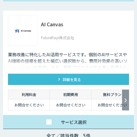
AI Canvas
FutureRays株式会社
業務改善に特化したAI活用サービスです。個別のAIサービスや
AI技術の垣根を超えた幅広い選択肢から、費用対効果の高いソ
リューションを提供します。​業務プロセス分析を基に最適なAI
活用を提案し、システムへのAI機能搭載を実現します。 ​課題整
詳細を見る
理から導入後の運用まで伴走し、現実的な成果を追求します。​
販売管理システムや受注メール解析など、具体的な業務課題解
決に対応し、効率化と品質向上を支援します。
利用料金
初期費用
無料プラン
お問合せください
お問合せください
お問合せください
サービス
選択
全て／該当件数 5件