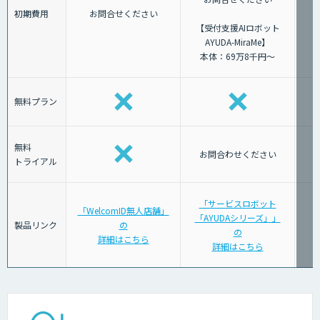
初期費用
お問合せください
【受付支援AIロボット
AYUDA-MiraMe】
本体：69万8千円～
無料プラン
無料
お問合わせください
トライアル
「サービスロボット
「WelcomID無人店舗」
「AYUDAシリーズ」」
「
製品リンク
の
の
詳細はこちら
詳細はこちら