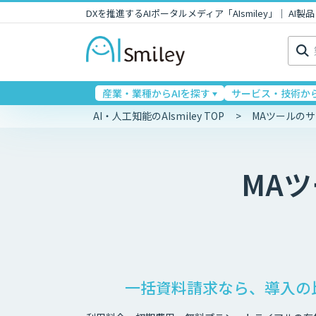
DXを推進するAIポータルメディア「AIsmiley」｜ A
検
索:
産業・業種からAIを探す
サービス・技術から
AI・人工知能のAIsmiley TOP
MAツールの
MA
一括資料請求なら、導入の