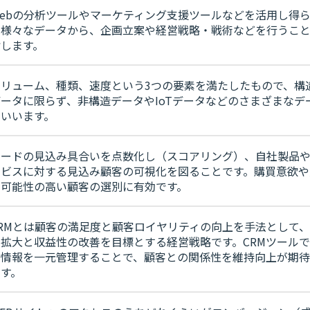
Webの分析ツールやマーケティング支援ツールなどを活用し得
た様々なデータから、企画立案や経営戦略・戦術などを行うこ
指します。
ボリューム、種類、速度という3つの要素を満たしたもので、構
データに限らず、非構造データやIoTデータなどのさまざまなデ
をいいます。
リードの見込み具合いを点数化し（スコアリング）、自社製品
ービスに対する見込み顧客の可視化を図ることです。購買意欲や
の可能性の高い顧客の選別に有効です。
CRMとは顧客の満足度と顧客ロイヤリティの向上を手法として
の拡大と収益性の改善を目標とする経営戦略です。CRMツール
客情報を一元管理することで、顧客との関係性を維持向上が期
ます。