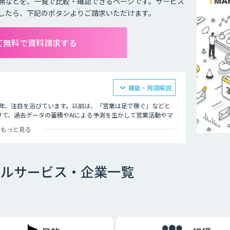
無などを、一覧で比較・確認できるページです。サービス
したら、下記のボタンよりご請求いただけます。
て無料で資料請求する
機能・用語解説
近年、注目を浴びています。以前は、「営業は足で稼ぐ」などと
て、過去データの蓄積やAIによる予測を生かして営業活動やマ
欧米圏を中心に主流となっており、そうした流れが日本にも到来
もっと見る
興味関心に合ったコミュニケーションを実現し、顧客との長期的
o-oneマーケティングは、その規模が大きくなるほどに膨大な作
ールサービス・企業一覧
みづくりをすればよいか、マーケテイングオートメーションが大
ングの実現に必要不可欠なソリューションであるからです。