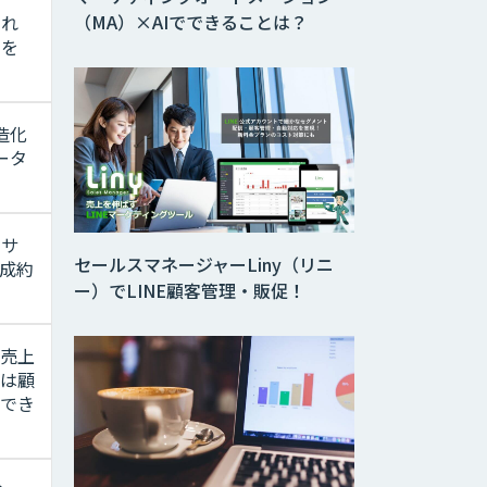
（MA）×AIでできることは？
られ
とを
造化
ータ
やサ
セールスマネージャーLiny（リニ
成約
ー）でLINE顧客管理・販促！
、売上
では顧
待でき