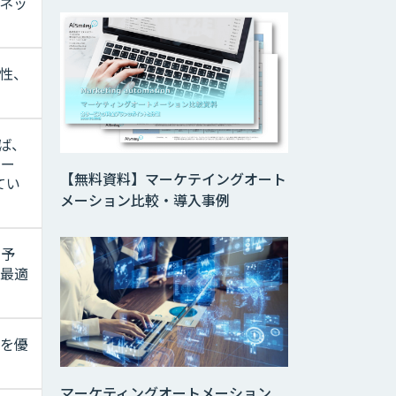
ーネッ
性、
れば、
ユー
【無料資料】マーケテイングオート
てい
メーション比較・導入事例
と予
の最適
度を優
マーケティングオートメーション