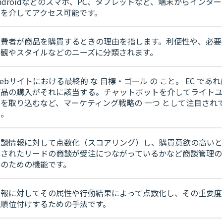
ndroidなどのスマホ、PC、タブレットなど、端末からインタ
トを介してアクセス可能です。
消費者が商品を購買するときの理由を指します。利便性や、必要
外観やスタイルなどのニーズに分類されます。
ebサイトにおける最終的 な 目標・ゴール の こと。 EC であ
商品の購入がそれに該当する。チャットボットを介してライト
ザを取り込むなど、マーケティング戦略の 一つ として注目され
る。
商談情報に対して点数化（スコアリング）し、購買意欲の高い
想されたリードの商談が受注につながっているかなど商談管理
化のための機能です。
情報に対してその属性や行動結果によって点数化し、その重要
先順位付けするための手法です。