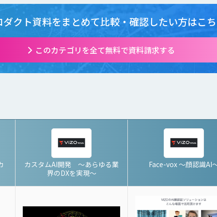
ロダクト資料をまとめて
比較・確認したい方はこち
このカテゴリを全て無料で資料請求する
カ
カスタムAI開発 〜あらゆる業
Face-vox 〜顔認識AI
界のDXを実現〜