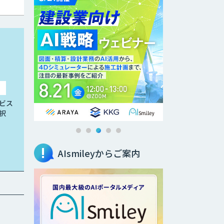
ビス
択
AIsmileyからご案内