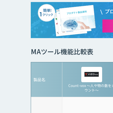
プ
MAツール機能比較表
製品名
Count-vox 〜人や物の数を
ウント〜