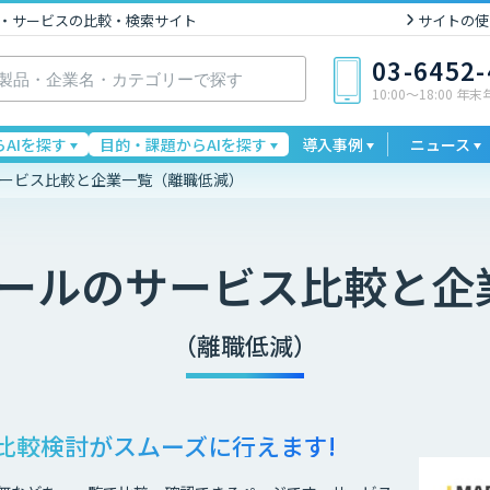
I製品・サービスの比較・検索サイト
サイトの使
03-6452
10:00〜18:00 年
AIを探す
目的・課題からAIを探す
導入事例
ニュース
サービス比較と企業一覧（離職低減）
ツール
のサービス比較と企
（離職低減）
比較検討が
スムーズに行えます!