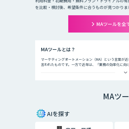
利用料金・初期費用・無料プラン・トライアルの有
を比較・検討後、希望条件に合うものが見つかりま
MAツールを全
MAツールとは？
マーケティングオートメーション（MA）という言葉が
言われたものです。一方で近年は、「業務の効率化に向け
ーケティング業務を自動化していこう」という考え方が
しているのです。
マーケテイングオートメーションとは、顧客それぞれの
な関係を構築するためのプラットフォームです。One-t
MAツ
業を要します。どのように自動化・シンプルにする仕組
きな注目を集めているのは、One-to-oneマーケティ
AIを探す