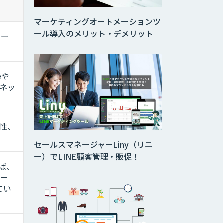
マーケティングオートメーションツ
ール導入のメリット・デメリット
ツー
eや
ーネッ
性、
セールスマネージャーLiny（リニ
ー）でLINE顧客管理・販促！
れば、
ユー
てい