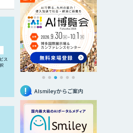
ビス
択
AIsmileyからご案内