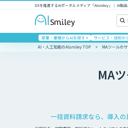
DXを推進するAIポータルメディア「AIsmiley」｜ A
検
索:
産業・業種からAIを探す
サービス・技術から
AI・人工知能のAIsmiley TOP
MAツールの
MA
一括資料請求なら、導入の