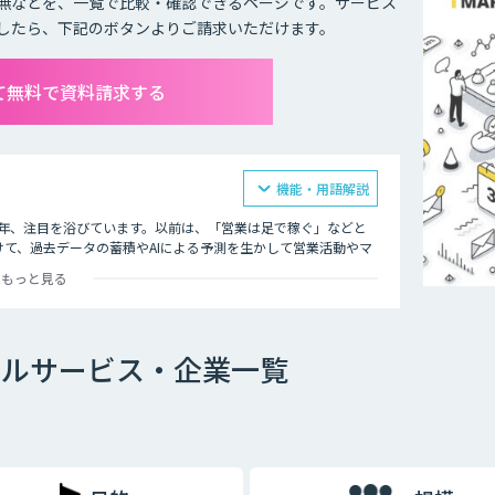
無などを、一覧で比較・確認できるページです。サービス
したら、下記のボタンよりご請求いただけます。
て無料で資料請求する
機能・用語解説
近年、注目を浴びています。以前は、「営業は足で稼ぐ」などと
て、過去データの蓄積やAIによる予測を生かして営業活動やマ
欧米圏を中心に主流となっており、そうした流れが日本にも到来
もっと見る
興味関心に合ったコミュニケーションを実現し、顧客との長期的
o-oneマーケティングは、その規模が大きくなるほどに膨大な作
ールサービス・企業一覧
みづくりをすればよいか、マーケテイングオートメーションが大
ングの実現に必要不可欠なソリューションであるからです。