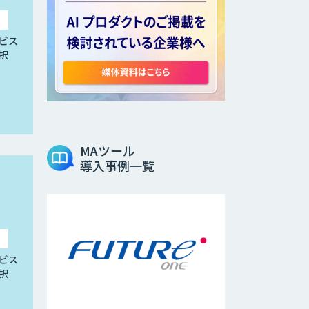
ビス
択
MAツール
導入事例一覧
ビス
択