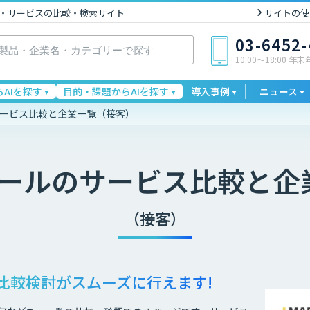
I製品・サービスの比較・検索サイト
サイトの使
03-6452
10:00〜18:00 年
AIを探す
目的・課題からAIを探す
導入事例
ニュース
サービス比較と企業一覧（接客）
ツール
のサービス比較と企
（接客）
比較検討が
スムーズに行えます!