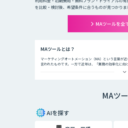
利用料金・初期費用・無料プラン・トライアルの有
を比較・検討後、希望条件に合うものが見つかりま
MAツールを全
MAツールとは？
マーケティングオートメーション（MA）という言葉が
言われたものです。一方で近年は、「業務の効率化に向け
ーケティング業務を自動化していこう」という考え方が
しているのです。
マーケテイングオートメーションとは、顧客それぞれの
な関係を構築するためのプラットフォームです。One-t
MAツ
業を要します。どのように自動化・シンプルにする仕組
きな注目を集めているのは、One-to-oneマーケティ
AIを探す