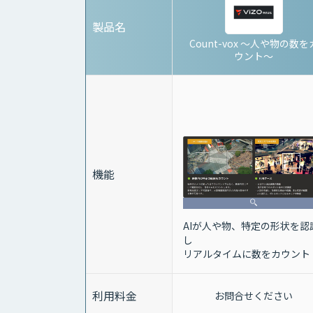
製品名
Count-vox 〜人や物の数を
ウント〜
機能
AIが人や物、特定の形状を認
し
リアルタイムに数をカウント
利用料金
お問合せください