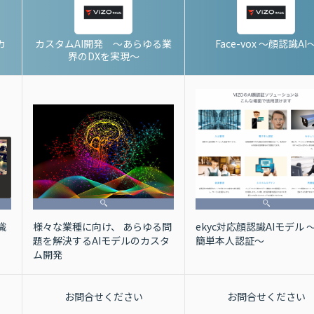
カ
カスタムAI開発 〜あらゆる業
Face-vox 〜顔認識AI
界のDXを実現〜
ekyc対応顔認識AIモデル 〜
様々な業種に向け、 あらゆる問
識
簡単本人認証〜
題を解決するAIモデルのカスタ
ム開発
お問合せください
お問合せください