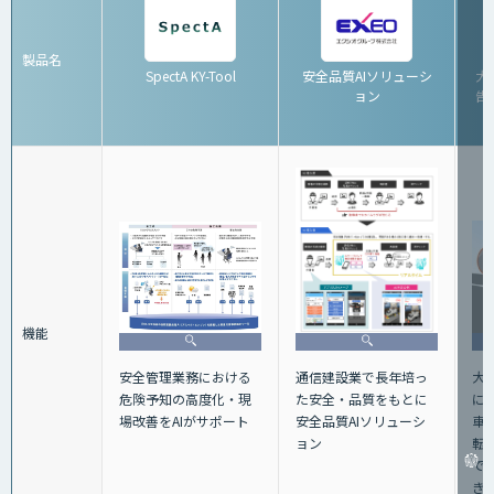
製品名
SpectA KY-Tool
安全品質AIソリューシ
大
ョン
告シ
機能
大
安全管理業務における
通信建設業で長年培っ
に
危険予知の高度化・現
た安全・品質をもとに
車
場改善をAIがサポート
安全品質AIソリューシ
転
ョン
で
き