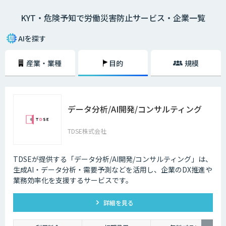
シートに描き）、危険予知を小集団で検討し、労働災害発生前に危険なポ
KYT・危険予知で労働災害防止サービス・企業一覧
イントを指差呼称や指差唱和、安全対策をし防止を図ること。
AIを探す
産業・業種
目的
規模
データ分析/AI開発/コンサルティング
TDSE株式会社
TDSEが提供する「データ分析/AI開発/コンサルティング」は、
生成AI・データ分析・需要予測などを活用し、企業のDX推進や
業務効率化を支援するサービスです。
詳細を見る