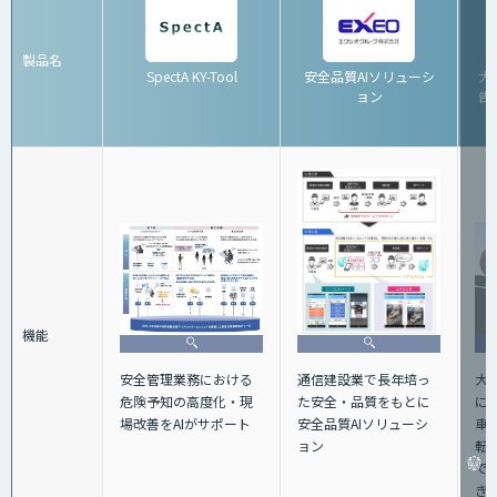
製品名
SpectA KY-Tool
安全品質AIソリューシ
大
ョン
告シ
機能
大
安全管理業務における
通信建設業で長年培っ
に
危険予知の高度化・現
た安全・品質をもとに
車
場改善をAIがサポート
安全品質AIソリューシ
転
ョン
で
き