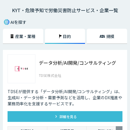
シートに描き）、危険予知を小集団で検討し、労働災害発生前に危険なポ
KYT・危険予知で労働災害防止サービス・企業一覧
イントを指差呼称や指差唱和、安全対策をし防止を図ること。
AIを探す
産業・業種
目的
規模
データ分析/AI開発/コンサルティング
TDSE株式会社
TDSEが提供する「データ分析/AI開発/コンサルティング」は、
生成AI・データ分析・需要予測などを活用し、企業のDX推進や
業務効率化を支援するサービスです。
詳細を見る