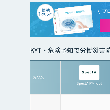
プ
KYT・危険予知で労働災害
製品名
SpectA KY-Tool