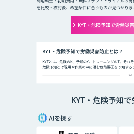
利用料金・初期費用・無料プラン・トライアルの有
を比較・検討後、希望条件に合うものが見つかりま
KYT・危険予知で労働災
KYT・危険予知で労働災害防止とは？
KYTとは、危険のK、予知のY、トレーニングのT、そ
危険予知とは現場や作業の中に潜む危険要因を予知する
労働災害防止とは
現場や作業の状況を実際に作り（もしくはそれを想定し
労働災害発生前に危険なポイントを指差呼称や指差唱和
KYT・危険予知
AIを探す