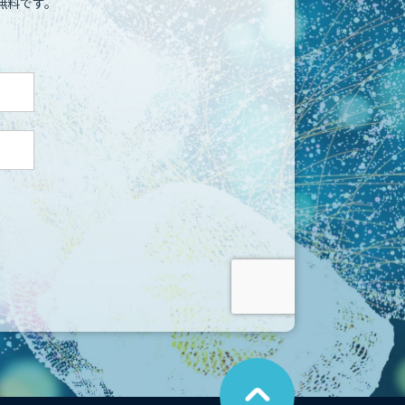
無料です。
こ
の
ペ