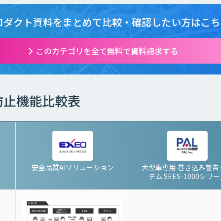
ロダクト資料をまとめて
比較・確認したい方はこち
このカテゴリを全て無料で資料請求する
防止機能比較表
安全品質AIソリューション
大型車専用 巻き込み警告
テム SEES-1000シリ