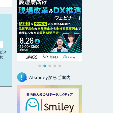
ビス
択
AIsmileyからご案内