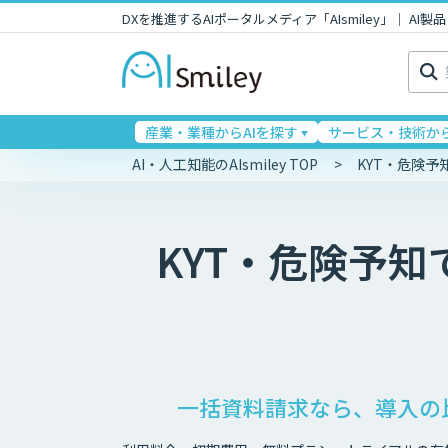
DXを推進するAIポータルメディア「AIsmiley」｜ A
検
索:
産業・業種からAIを探す
サービス・技術から
AI・人工知能のAIsmiley TOP
KYT・危険
KYT・危険予
一括資料請求なら、導入の