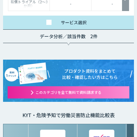
有償トライアル（2～3
-
-
か月）
実際のお客様データを
使用してお試しいただ
くことが可能です。
FRONTEOクラウド：
サービス
選択
200万円、オンプレ：
250万円
詳細はお気軽にお問い
データ分析／該当件数 2件
合わせください。
プロダクト資料をまとめて
比較・確認したい方はこちら
このカテゴリを全て無料で資料請求する
KYT・危険予知で労働災害防止機能比較表