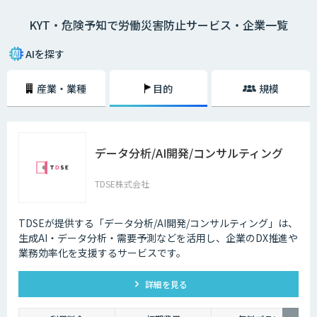
シートに描き）、危険予知を小集団で検討し、労働災害発生前に危険なポ
KYT・危険予知で労働災害防止サービス・企業一覧
イントを指差呼称や指差唱和、安全対策をし防止を図ること。
AIを探す
産業・業種
目的
規模
データ分析/AI開発/コンサルティング
TDSE株式会社
TDSEが提供する「データ分析/AI開発/コンサルティング」は、
生成AI・データ分析・需要予測などを活用し、企業のDX推進や
業務効率化を支援するサービスです。
詳細を見る