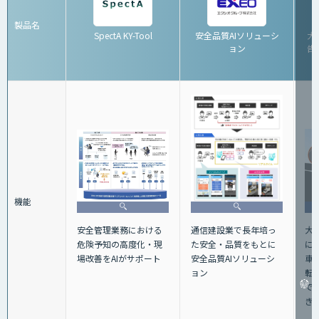
製品名
SpectA KY-Tool
安全品質AIソリューシ
大
ョン
告シ
機能
大
安全管理業務における
通信建設業で長年培っ
に
危険予知の高度化・現
た安全・品質をもとに
車
場改善をAIがサポート
安全品質AIソリューシ
転
ョン
で
き