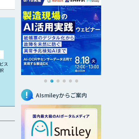
ビス
択
AIsmileyからご案内