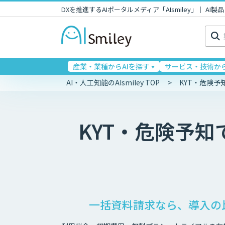
DXを推進するAIポータルメディア「AIsmiley」｜ A
検
索:
産業・業種からAIを探す
サービス・技術から
AI・人工知能のAIsmiley TOP
KYT・危険
KYT・危険予
一括資料請求なら、導入の