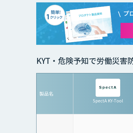
プ
KYT・危険予知で労働災害
製品名
SpectA KY-Tool