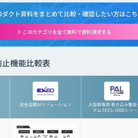
ロダクト資料をまとめて
比較・確認したい方はこち
このカテゴリを全て無料で資料請求する
防止機能比較表
安全品質AIソリューション
大型車専用 巻き込み警告
テム SEES-1000シリ