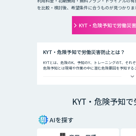
利用料金・初期費用・無料プラン・トライアルの有
を比較・検討後、希望条件に合うものが見つかりま
KYT・危険予知で労働災
KYT・危険予知で労働災害防止とは？
KYTとは、危険のK、予知のY、トレーニングのT、そ
危険予知とは現場や作業の中に潜む危険要因を予知する
労働災害防止とは
現場や作業の状況を実際に作り（もしくはそれを想定し
労働災害発生前に危険なポイントを指差呼称や指差唱和
KYT・危険予知
AIを探す