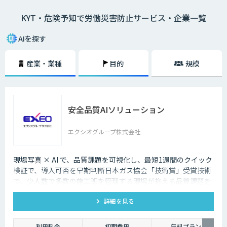
シートに描き）、危険予知を小集団で検討し、労働災害発生前に危険なポ
KYT・危険予知で労働災害防止サービス・企業一覧
イントを指差呼称や指差唱和、安全対策をし防止を図ること。
AIを探す
産業・業種
目的
規模
安全品質AIソリューション
エクシオグループ株式会社
現場写真 × AI で、品質課題を可視化し、最短1週間のクイック
検証で、導入可否を早期判断日本ガス協会「技術賞」受賞技術
で、少人数で多数の施工班を管理する現場が抱える品質課題を
スピーディに把握。
詳細を見る
利用料金
初期費用
無料プラン