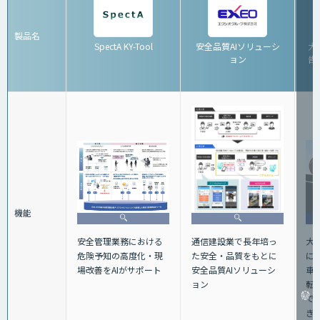
製品名
SpectA KY-Tool
安全品質AIソリューシ
大
ョン
告シ
機能
大
安全管理業務における
通信建設業で長年培っ
に
危険予知の高度化・現
た安全・品質をもとに
車
場改善をAIがサポート
安全品質AIソリューシ
転
ョン
で
き