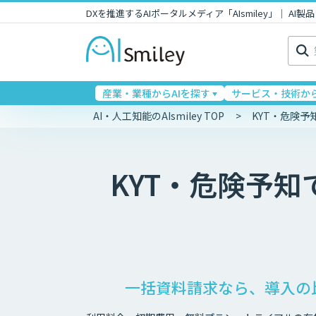
DXを推進するAIポータルメディア「AIsmiley」｜ A
検
索:
産業・業種からAIを探す
サービス・技術から
AI・人工知能のAIsmiley TOP
KYT・危険
KYT・危険予
一括資料請求なら、導入の