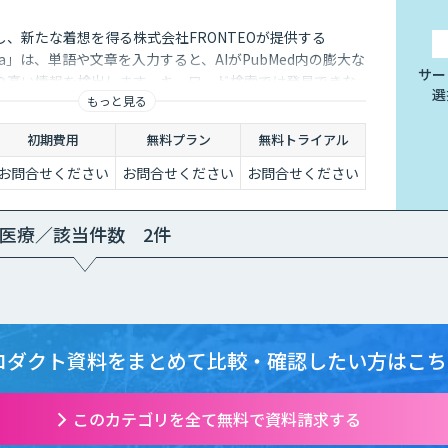
、新たな着想を得る株式会社FRONTEOが提供する
gawa」は、単語や文章を入力すると、AIがPubMed内の膨大な
サー
の高い情報を検出します。キーワード検索では発見できな
選
もっと見る
創薬研究における客観的・網羅的な分析を実現します。
初期費用
無料プラン
無料トライアル
お問合せください
お問合せください
お問合せください
医療／該当件数 2件
ロダクト資料をまとめて
比較・確認したい方はこち
このカテゴリを全て無料で資料請求する