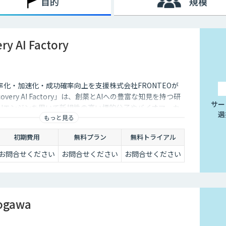
目的
規模
ry AI Factory
化・加速化・成功確率向上を支援株式会社FRONTEOが
covery AI Factory」は、創薬とAIへの豊富な知見を持つ研
サー
AIエンジンを用いて新規性の高い標的分子やバイオマーカ
選
もっと見る
応症提案、シーズ評価などのエビデンスに基づく仮説を生
初期費用
無料プラン
無料トライアル
お問合せください
お問合せください
お問合せください
ogawa