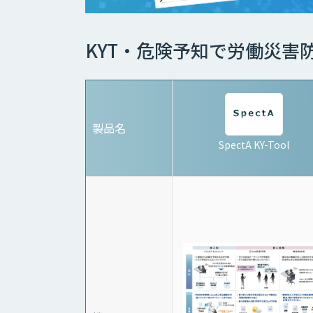
KYT・危険予知で労働災害
製品名
SpectA KY-Tool