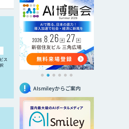
ビス
択
AIsmileyからご案内