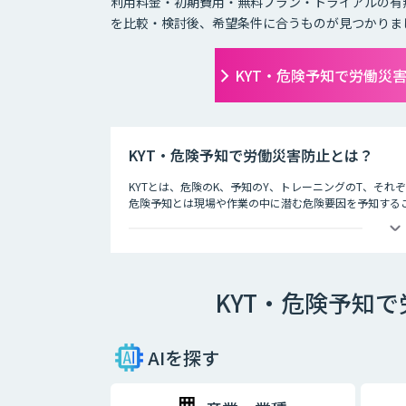
利用料金・初期費用・無料プラン・トライアルの有
を比較・検討後、希望条件に合うものが見つかりま
KYT・危険予知で労働災
KYT・危険予知で労働災害防止とは？
KYTとは、危険のK、予知のY、トレーニングのT、そ
危険予知とは現場や作業の中に潜む危険要因を予知する
労働災害防止とは
現場や作業の状況を実際に作り（もしくはそれを想定し
労働災害発生前に危険なポイントを指差呼称や指差唱和
KYT・危険予知
AIを探す